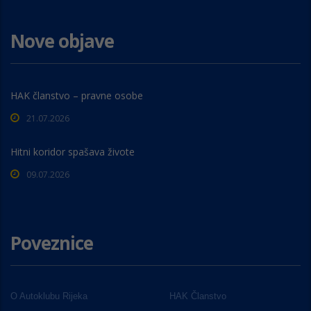
Nove objave
HAK članstvo – pravne osobe
21.07.2026
Hitni koridor spašava živote
09.07.2026
Poveznice
O Autoklubu Rijeka
HAK Članstvo