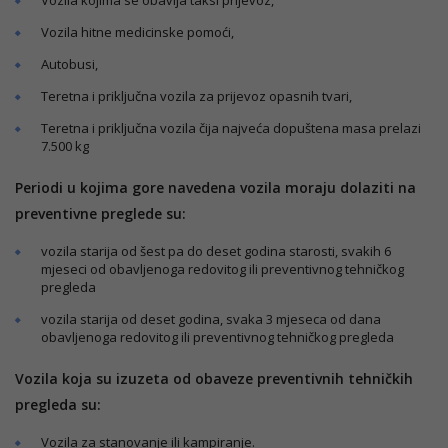
Vozila kojima se obavlja taksi prijevoz,
Vozila hitne medicinske pomoći,
Autobusi,
Teretna i priključna vozila za prijevoz opasnih tvari,
Teretna i priključna vozila čija najveća dopuštena masa prelazi
7.500 kg
Periodi u kojima gore navedena vozila moraju dolaziti na
preventivne preglede su:
vozila starija od šest pa do deset godina starosti, svakih 6
mjeseci od obavljenoga redovitog ili preventivnog tehničkog
pregleda
vozila starija od deset godina, svaka 3 mjeseca od dana
obavljenoga redovitog ili preventivnog tehničkog pregleda
Vozila koja su izuzeta od obaveze preventivnih tehničkih
pregleda su:
Vozila za stanovanje ili kampiranje.