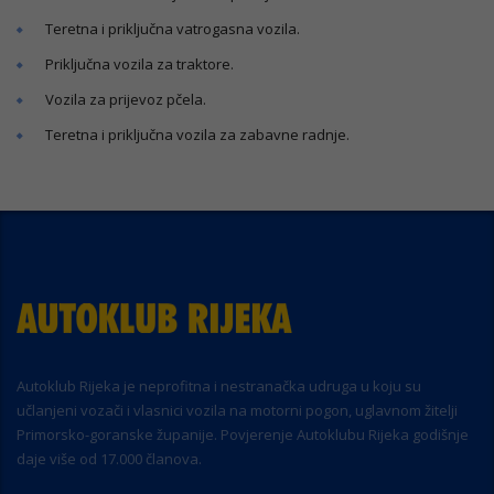
Teretna i priključna vatrogasna vozila.
Priključna vozila za traktore.
Vozila za prijevoz pčela.
Teretna i priključna vozila za zabavne radnje.
Autoklub Rijeka je neprofitna i nestranačka udruga u koju su
učlanjeni vozači i vlasnici vozila na motorni pogon, uglavnom žitelji
Primorsko-goranske županije. Povjerenje Autoklubu Rijeka godišnje
daje više od 17.000 članova.