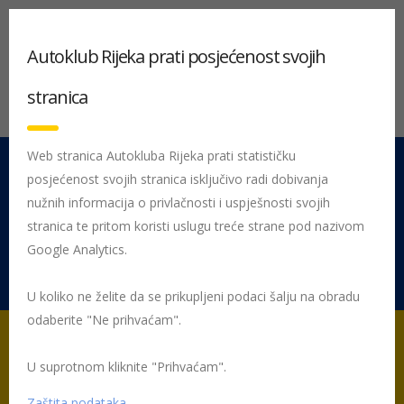
Autoklub Rijeka prati posjećenost svojih
stranica
Web stranica Autokluba Rijeka prati statističku
posjećenost svojih stranica isključivo radi dobivanja
051 212 442
Centrala
nužnih informacija o privlačnosti i uspješnosti svojih
Pon - Pet 08:00 - 16:00
stranica te pritom koristi uslugu treće strane pod nazivom
Google Analytics.
Rujevica 9/1, 51000 Rijeka
U koliko ne želite da se prikupljeni podaci šalju na obradu
odaberite "Ne prihvaćam".
U suprotnom kliknite "Prihvaćam".
Početna
Tehnički pregled vozila i registracija
Preventivni tehnički
pregled vozila
Zaštita podataka