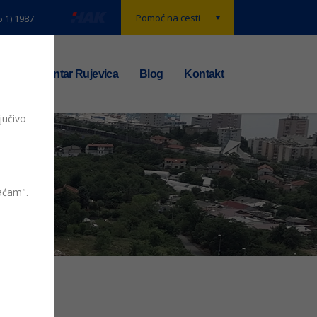
Pomoć na cesti
5 1) 1987
t
TS centar Rujevica
Blog
Kontakt
jučivo
vaćam".