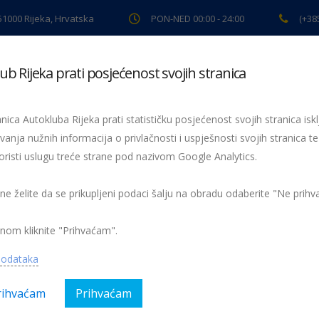
 51000 Rijeka, Hrvatska
PON-NED 00:00 - 24:00
(+38
ub Rijeka prati posjećenost svojih stranica
ki pregled
Pomoć na cesti
Servis
Preventiva
Spor
nica Autokluba Rijeka prati statističku posjećenost svojih stranica iskl
vanja nužnih informacija o privlačnosti i uspješnosti svojih stranica te
oristi uslugu treće strane pod nazivom Google Analytics.
2
 ne želite da se prikupljeni podaci šalju na obradu odaberite "Ne prih
nom kliknite "Prihvaćam".
podataka
rihvaćam
Prihvaćam