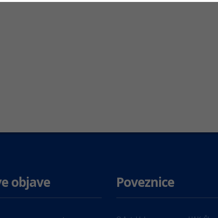
e objave
Poveznice