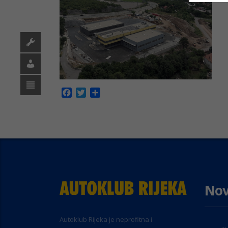
Facebook
Twitter
Share
Nov
Autoklub Rijeka je neprofitna i