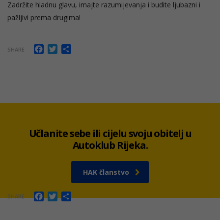
Zadržite hladnu glavu, imajte razumijevanja i budite ljubazni i
pažljivi prema drugima!
Facebook
Twitter
Share
SHARE
Učlanite sebe ili cijelu svoju obitelj u
Autoklub Rijeka.
HAK članstvo
Facebook
Twitter
Share
SHARE