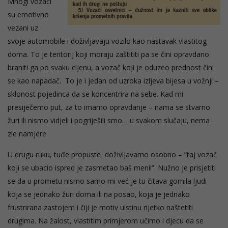
Mnogi vozači
su emotivno
vezani uz
svoje automobile i doživljavaju vozilo kao nastavak vlastitog
doma. To je teritorij koji moraju zaštititi pa se čini opravdano
braniti ga po svaku cijenu, a vozač koji je oduzeo prednost čini
se kao napadač. To je i jedan od uzroka izljeva bijesa u vožnji –
sklonost pojedinca da se koncentrira na sebe. Kad mi
presiječemo put, za to imamo opravdanje – nama se stvarno
žuri ili nismo vidjeli i pogriješili smo… u svakom slučaju, nema
zle namjere.
U drugu ruku, tuđe propuste doživljavamo osobno – “taj vozač
koji se ubacio ispred je zasmetao baš meni!”. Nužno je prisjetiti
se da u prometu nismo samo mi već je tu čitava gomila ljudi
koja se jednako žuri doma ili na posao, koja je jednako
frustrirana zastojem i čiji je motiv uistinu rijetko naštetiti
drugima. Na žalost, vlastitim primjerom učimo i djecu da se