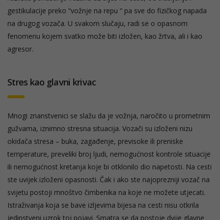
gestikulacije preko “vožnje na repu “ pa sve do fizičkog napada
na drugog vozača. U svakom slučaju, radi se o opasnom
fenomenu kojem svatko može biti izložen, kao žrtva, ali i kao
agresor.
Stres kao glavni krivac
Mnogi znanstvenici se slažu da je vožnja, naročito u prometnim
gužvama, iznimno stresna situacija. Vozači su izloženi nizu
okidača stresa – buka, zagađenje, previsoke ili preniske
temperature, preveliki broj ljudi, nemogućnost kontrole situacije
ili nemogućnost kretanja koje bi otklonilo dio napetosti. Na cesti
ste uvijek izloženi opasnosti. Čak i ako ste najoprezniji vozač na
svijetu postoji mnoštvo čimbenika na koje ne možete utjecati.
Istraživanja koja se bave izljevima bijesa na cesti nisu otkrila
jedinstveni uzrok toj pojavi. Smatra se da postoje dvije glavne