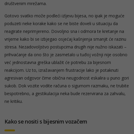
društvenim mrežama.
Gotovo svatko može podleći izljevu bijesa, no ipak je moguće
poduzeti neke korake kako se ne biste doveli u situaciju da
reagirate neprimjereno. Dovoljno sna i odmora te kretanje na
vrijeme kako bi se izbjegao osjećaj kašnjenja smanjit će razinu
stresa. Nezadovoljstvo postupcima drugih nije nužno iskazati –
prihvaćanje da ono što je zasmetalo u tuđoj vožnji nije osobno
već jednostavna greška ublažit će potrebu za bijesnom
reakcijom. Uz to, izražavanjem frustracije lako je potaknuti
agresivan odgovor čime obična neugodnost eskalira u puno gori
sukob. Dok vozite vodite računa o sigurnom razmaku, ne trubite
bespotrebno, a gestikulacija neka bude rezervirana za zahvalu,
ne kritiku.
Kako se nositi s bijesnim vozačem