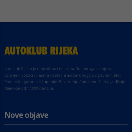
Autoklub Rijeka je neprofitna i nestranačka udruga u koju su
učlanjeni vozači i vlasnici vozila na motorni pogon, uglavnom žitelji
Primorsko-goranske županije. Povjerenje Autoklubu Rijeka godišnje
daje više od 17.000 članova.
Nove objave