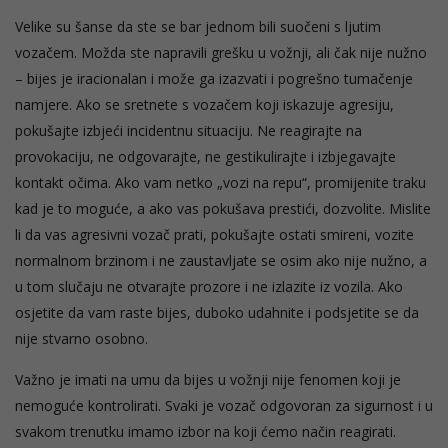
Velike su šanse da ste se bar jednom bili suočeni s ljutim
vozačem. Možda ste napravili grešku u vožnji, ali čak nije nužno
– bijes je iracionalan i može ga izazvati i pogrešno tumačenje
namjere. Ako se sretnete s vozačem koji iskazuje agresiju,
pokušajte izbjeći incidentnu situaciju. Ne reagirajte na
provokaciju, ne odgovarajte, ne gestikulirajte i izbjegavajte
kontakt očima. Ako vam netko „vozi na repu“, promijenite traku
kad je to moguće, a ako vas pokušava prestići, dozvolite. Mislite
li da vas agresivni vozač prati, pokušajte ostati smireni, vozite
normalnom brzinom i ne zaustavljate se osim ako nije nužno, a
u tom slučaju ne otvarajte prozore i ne izlazite iz vozila. Ako
osjetite da vam raste bijes, duboko udahnite i podsjetite se da
nije stvarno osobno.
Važno je imati na umu da bijes u vožnji nije fenomen koji je
nemoguće kontrolirati. Svaki je vozač odgovoran za sigurnost i u
svakom trenutku imamo izbor na koji ćemo način reagirati.