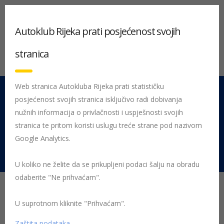
Autoklub Rijeka prati posjećenost svojih
stranica
Web stranica Autokluba Rijeka prati statističku
posjećenost svojih stranica isključivo radi dobivanja
051 212 442
Centrala
nužnih informacija o privlačnosti i uspješnosti svojih
Pon - Pet 08:00 - 16:00
stranica te pritom koristi uslugu treće strane pod nazivom
Google Analytics.
Rujevica 9/1, 51000 Rijeka
U koliko ne želite da se prikupljeni podaci šalju na obradu
odaberite "Ne prihvaćam".
27.09.2025
Objavio:
Lara Vrsalović
U suprotnom kliknite "Prihvaćam".
Kategorija:
AK Rijeka, Magazin
Zaštita podataka