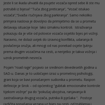
Jeste li se ikada uhvatili da psujete vozača ispred sebe ili ste mu
potrubili iz bijesa? “Tuča zbog preticanja”, “Vozač istukao
vozača”,“Svađa i tučnjava zbog parkiranja”. Samo nekoliko
primjera naslova je dovoljno da primijetimo da se u prometu
dešavaju situacije koje lako izmaknu kontroli. Istraživanja
pokazuju da je više od polovice vozača osjetilo bijes pri vožnji.
Naravno, ne dolazi uvijek do izravnog konflikta, udaranja ili
povlačenja oružja, ali mnogi od nas ponekad osjete ljutnju
prema drugim vozačima na cesti, a nerijetko je takva vožnja i
uzrok prometnih nesreća.
Pojam “road rage” pojavio se sredinom devedesetih godina u
SAD-u. Danas je to uobičajen izraz u prometnoj psihologiji,
grani koja se bavi ponašanjem sudionika u prometu. Raspon
definicije je širok – od općenitog “gubitak emocionalne kontrole
tijekom vožnje” pa do “pokušaj ubojstva, ranjavanja ili
zastrašivanja drugog vozača, putnika ili pješaka “. Postoje
različita ponašanja vezana uz bijes na cesti, od trubljenja i