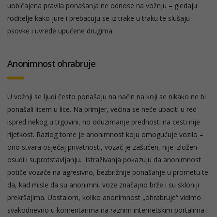
uobičajena pravila ponašanja ne odnose na vožnju – gledaju
roditelje kako jure i prebacuju se iz trake u traku te slušaju
psovke i uvrede upućene drugima.
Anonimnost ohrabruje
U vožnji se ljudi često ponašaju na način na koji se nikako ne bi
ponašali licem u lice. Na primjer, većina se neće ubaciti u red
ispred nekog u trgovini, no oduzimanje prednosti na cesti nije
rijetkost. Razlog tome je anonimnost koju omogućuje vozilo –
ono stvara osjećaj privatnosti, vozač je zaštićen, nije izložen
osudi i suprotstavljanju. Istraživanja pokazuju da anonimnost
potiče vozače na agresivno, bezbrižnije ponašanje u prometu te
da, kad misle da su anonimni, voze značajno brže i su skloniji
prekršajima. Uostalom, koliko anonimnost „ohrabruje“ vidimo
svakodnevno u komentarima na raznim internetskim portalima i