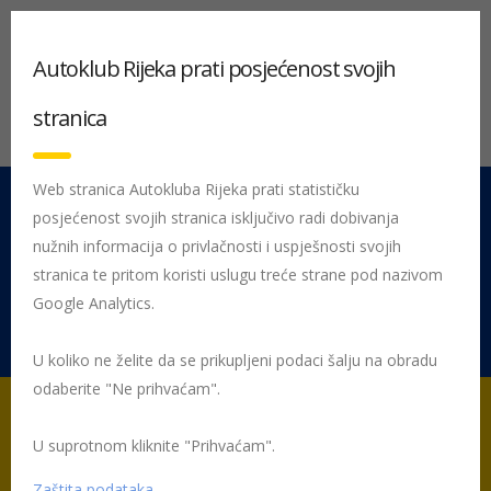
Autoklub Rijeka prati posjećenost svojih
stranica
Web stranica Autokluba Rijeka prati statističku
posjećenost svojih stranica isključivo radi dobivanja
051 212 442
Centrala
nužnih informacija o privlačnosti i uspješnosti svojih
Pon - Pet 08:00 - 16:00
stranica te pritom koristi uslugu treće strane pod nazivom
Google Analytics.
Rujevica 9/1, 51000 Rijeka
U koliko ne želite da se prikupljeni podaci šalju na obradu
odaberite "Ne prihvaćam".
U suprotnom kliknite "Prihvaćam".
Početna
A mogu li, kao član…?
Zaštita podataka