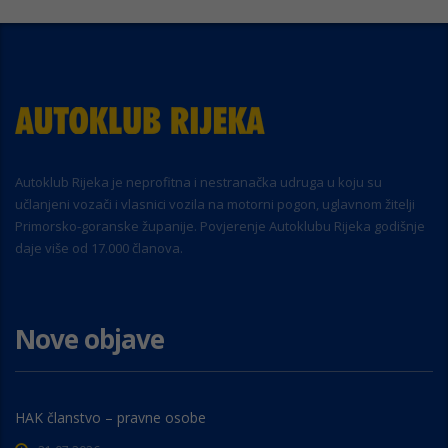
Autoklub Rijeka je neprofitna i nestranačka udruga u koju su
učlanjeni vozači i vlasnici vozila na motorni pogon, uglavnom žitelji
Primorsko-goranske županije. Povjerenje Autoklubu Rijeka godišnje
daje više od 17.000 članova.
Nove objave
HAK članstvo – pravne osobe