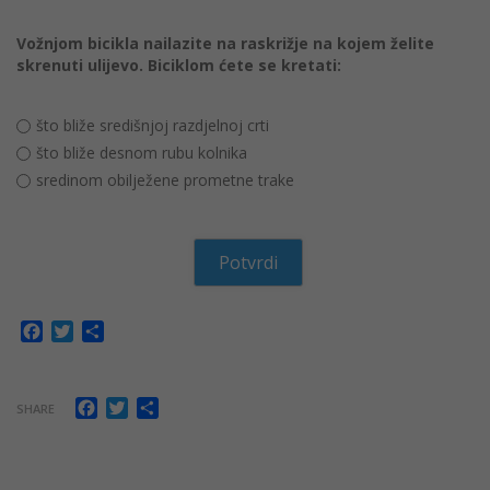
Vožnjom bicikla nailazite na raskrižje na kojem želite
skrenuti ulijevo. Biciklom ćete se kretati:
što bliže središnjoj razdjelnoj crti
što bliže desnom rubu kolnika
sredinom obilježene prometne trake
Facebook
Twitter
Share
Facebook
Twitter
Share
SHARE