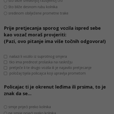
što bliže središnjoj razdjelnoj crti
što bliže desnom rubu kolnika
sredinom obilježene prometne trake
Prije pretjecanja sporog vozila ispred sebe
kao vozač moraš provjeriti:
(Pazi, ovo pitanje ima više točnih odgovora!)
nailazi li vozilo iz suprotnog smjera
tko ima prednost prolaska na raskrižju
pretječe li te drugo vozila ili je najavilo pretjecanje
položaj tijela policajca koji upravlja prometom
Policajac ti je okrenut leđima ili prsima, to je
znak da se...
smije prijeći preko kolnika
ne smije prijeći preko kolnika