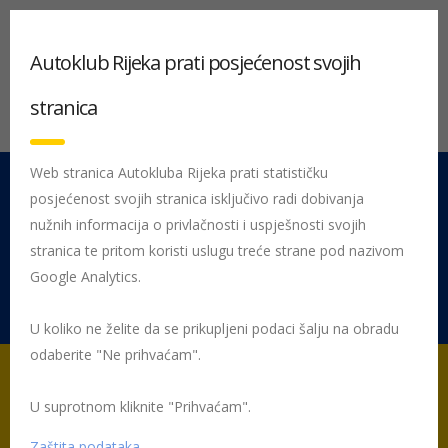
Autoklub Rijeka prati posjećenost svojih
stranica
Web stranica Autokluba Rijeka prati statističku
posjećenost svojih stranica isključivo radi dobivanja
051 212 442
Centrala
nužnih informacija o privlačnosti i uspješnosti svojih
Pon - Pet 08:00 - 16:00
stranica te pritom koristi uslugu treće strane pod nazivom
Google Analytics.
Rujevica 9/1, 51000 Rijeka
U koliko ne želite da se prikupljeni podaci šalju na obradu
odaberite "Ne prihvaćam".
U suprotnom kliknite "Prihvaćam".
Početna
Priprema za biciklistički ispit – kviz
Zaštita podataka