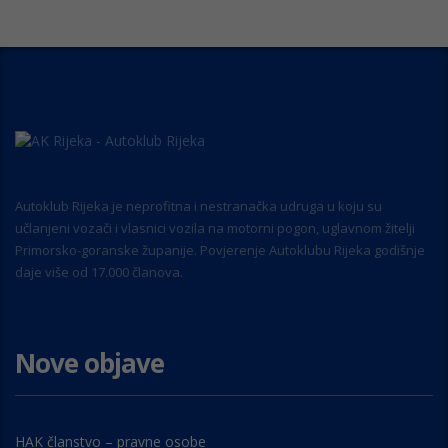
Autoklub Rijeka je neprofitna i nestranačka udruga u koju su
učlanjeni vozači i vlasnici vozila na motorni pogon, uglavnom žitelji
Primorsko-goranske županije. Povjerenje Autoklubu Rijeka godišnje
daje više od 17.000 članova.
Nove objave
HAK članstvo – pravne osobe