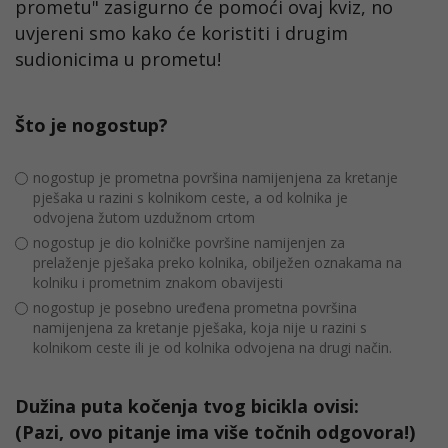
prometu" zasigurno će pomoći ovaj kviz, no
uvjereni smo kako će koristiti i drugim
sudionicima u prometu!
Što je nogostup?
nogostup je prometna površina namijenjena za kretanje
pješaka u razini s kolnikom ceste, a od kolnika je
odvojena žutom uzdužnom crtom
nogostup je dio kolničke površine namijenjen za
prelaženje pješaka preko kolnika, obilježen oznakama na
kolniku i prometnim znakom obavijesti
nogostup je posebno uređena prometna površina
namijenjena za kretanje pješaka, koja nije u razini s
kolnikom ceste ili je od kolnika odvojena na drugi način.
Dužina puta kočenja tvog bicikla ovisi:
(Pazi, ovo pitanje ima više točnih odgovora!)