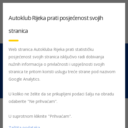
Autoklub Rijeka prati posjećenost svojih
stranica
Web stranica Autokluba Rijeka prati statističku
posjećenost svojih stranica isključivo radi dobivanja
051 212 442
Centrala
nužnih informacija o privlačnosti i uspješnosti svojih
Pon - Pet 08:00 - 16:00
stranica te pritom koristi uslugu treće strane pod nazivom
Google Analytics.
Rujevica 9/1, 51000 Rijeka
U koliko ne želite da se prikupljeni podaci šalju na obradu
odaberite "Ne prihvaćam".
11. Kärcher Rally
Kumrovec
U suprotnom kliknite "Prihvaćam".
Zaštita podataka