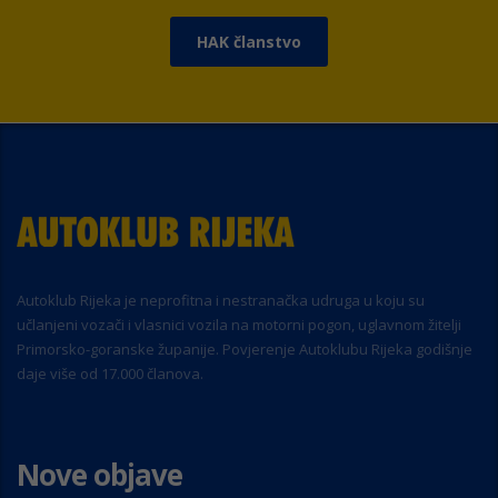
HAK članstvo
Autoklub Rijeka je neprofitna i nestranačka udruga u koju su
učlanjeni vozači i vlasnici vozila na motorni pogon, uglavnom žitelji
Primorsko-goranske županije. Povjerenje Autoklubu Rijeka godišnje
daje više od 17.000 članova.
Nove objave