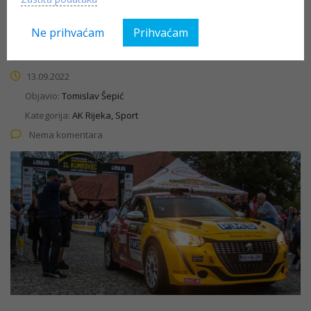
Alfred Kramer ml. i Jeanette Andersson Kvick drugi u
ukupnom poretku!
Ne prihvaćam
Prihvaćam
13.09.2022
Objavio:
Tomislav Šepić
Kategorija:
AK Rijeka, Sport
Nema komentara