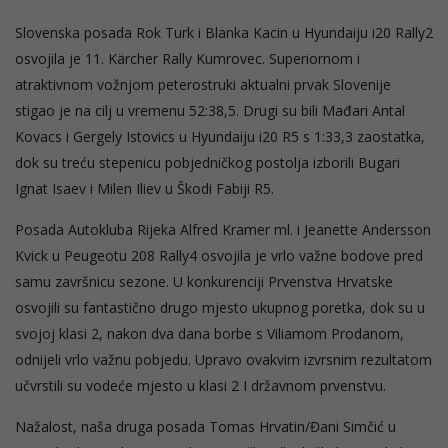
Slovenska posada Rok Turk i Blanka Kacin u Hyundaiju i20 Rally2
osvojila je 11. Kärcher Rally Kumrovec. Superiornom i
atraktivnom vožnjom peterostruki aktualni prvak Slovenije
stigao je na cilj u vremenu 52:38,5. Drugi su bili Mađari Antal
Kovacs i Gergely Istovics u Hyundaiju i20 R5 s 1:33,3 zaostatka,
dok su treću stepenicu pobjedničkog postolja izborili Bugari
Ignat Isaev i Milen Iliev u Škodi Fabiji R5.
Posada Autokluba Rijeka Alfred Kramer ml. i Jeanette Andersson
Kvick u Peugeotu 208 Rally4 osvojila je vrlo važne bodove pred
samu završnicu sezone. U konkurenciji Prvenstva Hrvatske
osvojili su fantastično drugo mjesto ukupnog poretka, dok su u
svojoj klasi 2, nakon dva dana borbe s Viliamom Prodanom,
odnijeli vrlo važnu pobjedu. Upravo ovakvim izvrsnim rezultatom
učvrstili su vodeće mjesto u klasi 2 I državnom prvenstvu.
Nažalost, naša druga posada Tomas Hrvatin/Đani Simčić u