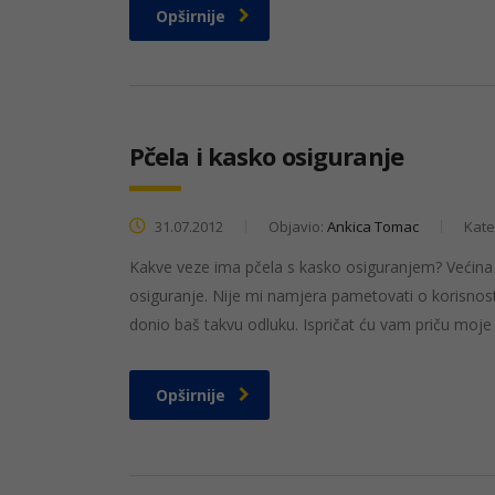
Opširnije
Pčela i kasko osiguranje
31.07.2012
Objavio:
Ankica Tomac
Kate
Kakve veze ima pčela s kasko osiguranjem? Većina na
osiguranje. Nije mi namjera pametovati o korisnos
donio baš takvu odluku. Ispričat ću vam priču moje
Opširnije