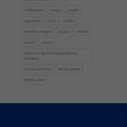
roditeljstvo
savjet
savjeti
sigurnost
sport
svjetla
tehnički pregled
testovi
ušteda
vozač
zakon
zakon o sigurnosti prometa na
cestama
zimska oprema
zimske gume
zimski uvjeti