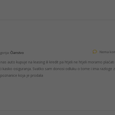
Nema kom
gorija:
Članstvo
s auto kupuje na leasing ili kredit pa htjeli ne htjeli moramo plaćat
ti kasko osiguranja. Svatko sam donosi odluku o tome i ima razloge z
 poznanice koja je prodala