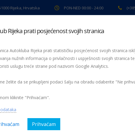
 51000 Rijeka, Hrvatska
PON-NED 00:00 - 24:00
(+38
ub Rijeka prati posjećenost svojih stranica
ki pregled
Pomoć na cesti
Servis
Preventiva
Spor
nica Autokluba Rijeka prati statističku posjećenost svojih stranica iskl
vanja nužnih informacija o privlačnosti i uspješnosti svojih stranica te
 automobila
oristi uslugu treće strane pod nazivom Google Analytics.
roblematika naknade štete u praksi
 ne želite da se prikupljeni podaci šalju na obradu odaberite "Ne prih
Nema kom
nom kliknite "Prihvaćam".
Kategorija:
AK Rijeka, Magazin
podataka
rihvaćam
Prihvaćam