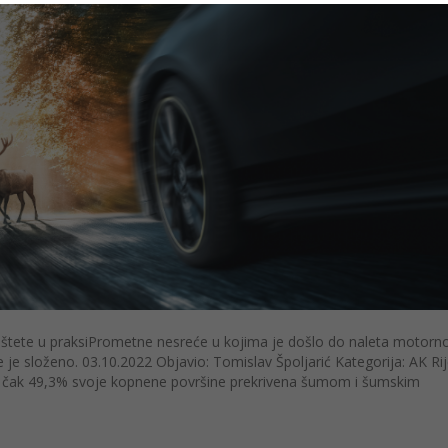
 štete u praksiPrometne nesreće u kojima je došlo do naleta motorn
te je složeno. 03.10.2022 Objavio: Tomislav Špoljarić Kategorija: AK Ri
 čak 49,3% svoje kopnene površine prekrivena šumom i šumskim