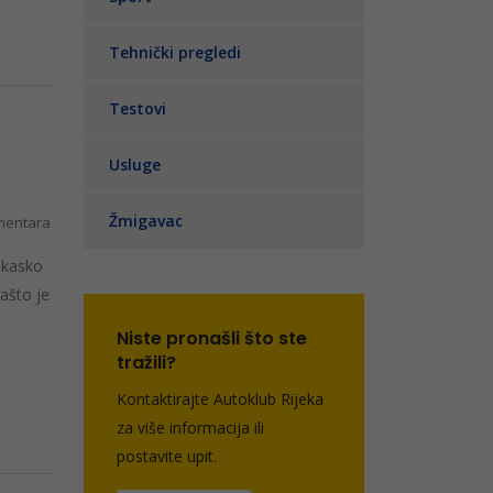
Tehnički pregledi
Testovi
Usluge
Žmigavac
entara
i kasko
ašto je
Niste pronašli što ste
tražili?
Kontaktirajte Autoklub Rijeka
za više informacija ili
postavite upit.