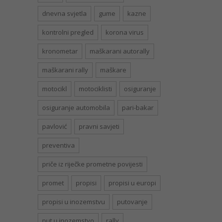
dnevna svjetla
gume
kazne
kontrolni pregled
korona virus
kronometar
maškarani autorally
maškarani rally
maškare
motocikl
motociklisti
osiguranje
osiguranje automobila
pari-bakar
pavlović
pravni savjeti
preventiva
priče iz riječke prometne povijesti
promet
propisi
propisi u europi
propisi u inozemstvu
putovanje
put u inozemstvo
rally