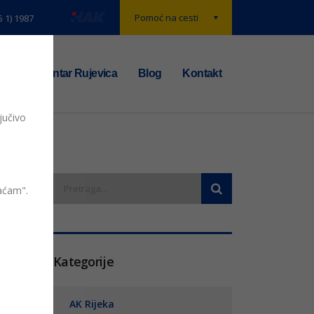
Pomoć na cesti
5 1) 1987
t
TS centar Rujevica
Blog
Kontakt
jučivo
vaćam".
entara
Kategorije
AK Rijeka