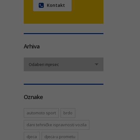
Kontakt
Arhiva
Arhiva
Odaberi mjesec
Oznake
automoto sport
brdo
dani tehničke ispravnosti vozila
djeca
djeca u prometu