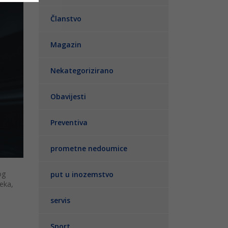
Članstvo
Magazin
Nekategorizirano
Obavijesti
Preventiva
prometne nedoumice
og
put u inozemstvo
jeka,
servis
Sport