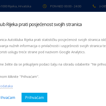
 51000 Rijeka, Hrvatska
PON-NED 00:00 - 24:00
(+38
ub Rijeka prati posjećenost svojih stranica
ki pregled
Pomoć na cesti
Servis
Preventiva
Spor
nica Autokluba Rijeka prati statističku posjećenost svojih stranica iskl
vanja nužnih informacija o privlačnosti i uspješnosti svojih stranica te
gurnosti prometa na cestama
oristi uslugu treće strane pod nazivom Google Analytics.
 ne želite da se prikupljeni podaci šalju na obradu odaberite "Ne prih
Nema kom
nom kliknite "Prihvaćam".
Kategorija:
AK Rijeka, Magazin
podataka
rihvaćam
Prihvaćam