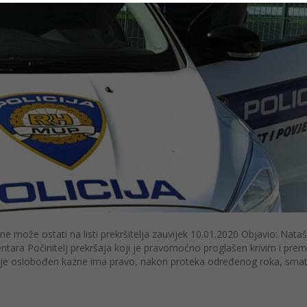
ne može ostati na listi prekršitelja zauvijek 10.01.2020 Objavio: Nata
ara Počinitelj prekršaja koji je pravomoćno proglašen krivim i pre
li je oslobođen kazne ima pravo, nakon proteka određenog roka, smat