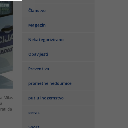
Članstvo
Magazin
Nekategorizirano
Obavijesti
Preventiva
prometne nedoumice
ša Milas
put u inozemstvo
ma
rati da
servis
Sport