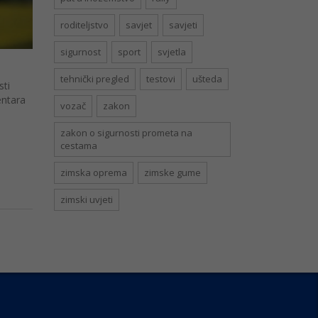
roditeljstvo
savjet
savjeti
sigurnost
sport
svjetla
tehnički pregled
testovi
ušteda
sti
entara
vozač
zakon
zakon o sigurnosti prometa na
cestama
zimska oprema
zimske gume
zimski uvjeti