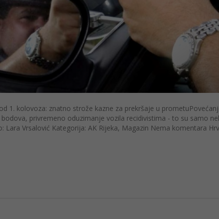
d 1. kolovoza: znatno strože kazne za prekršaje u prometuPovećan
h bodova, privremeno oduzimanje vozila recidivistima - to su samo n
o: Lara Vrsalović Kategorija: AK Rijeka, Magazin Nema komentara Hrv