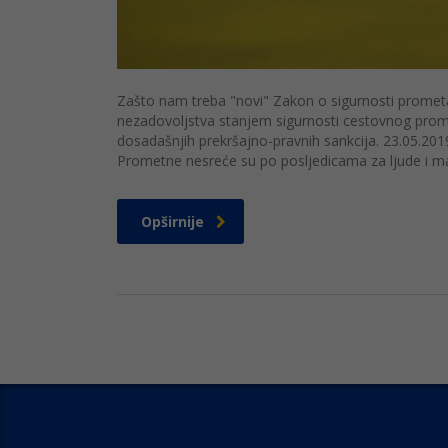
Zašto nam treba "novi" Zakon o sigurnosti promet
nezadovoljstva stanjem sigurnosti cestovnog promet
dosadašnjih prekršajno-pravnih sankcija. 23.05.20
Prometne nesreće su po posljedicama za ljude i ma
Opširnije