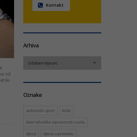
Kontakt
Arhiva
Arhiva
Odaberi mjesec
je
eke od
atski
Oznake
automoto sport
brdo
dani tehničke ispravnosti vozila
djeca
djeca u prometu