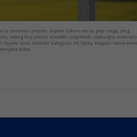
a na cestamaU izmjene i dopune Zakona ide se, prije svega, zbog
a, velikog broj smrtno stradalih i ozlijeđenih, nedovoljne učinkovito
19 Objavio: Boris Skeledžić Kategorija: AK Rijeka, Magazin Nema kom
terijalna dobra