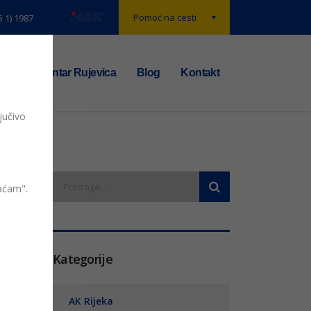
Pomoć na cesti
5 1) 1987
t
TS centar Rujevica
Blog
Kontakt
jučivo
vaćam".
entara
Kategorije
AK Rijeka