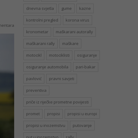
dnevna svjetla
gume
kazne
kontrolni pregled
korona virus
entara
kronometar
maškarani autorally
maškarani rally
maškare
motocikl
motociklisti
osiguranje
osiguranje automobila
pari-bakar
pavlović
pravni savjeti
preventiva
priče iz riječke prometne povijesti
promet
propisi
propisi u europi
propisi u inozemstvu
putovanje
put u inozemstvo
rally