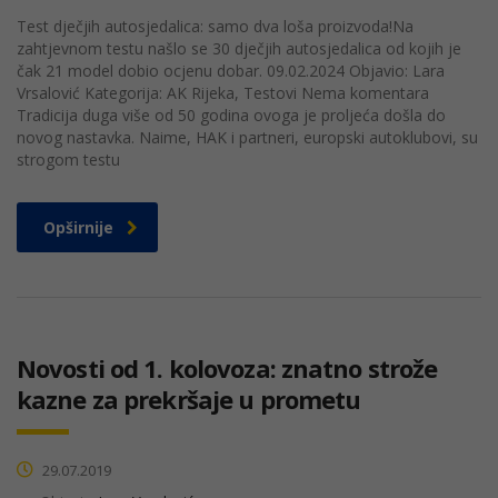
Test dječjih autosjedalica: samo dva loša proizvoda!Na
zahtjevnom testu našlo se 30 dječjih autosjedalica od kojih je
čak 21 model dobio ocjenu dobar. 09.02.2024 Objavio: Lara
Vrsalović Kategorija: AK Rijeka, Testovi Nema komentara
Tradicija duga više od 50 godina ovoga je proljeća došla do
novog nastavka. Naime, HAK i partneri, europski autoklubovi, su
strogom testu
Opširnije
Novosti od 1. kolovoza: znatno strože
kazne za prekršaje u prometu
29.07.2019