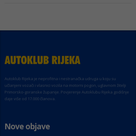
Autoklub Rijeka je neprofitna i nestranačka udruga u koju su
učlanjeni vozači i vlasnici vozila na motorni pogon, uglavnom žitelji
Primorsko-goranske županije. Povjerenje Autoklubu Rijeka godišnje
daje više od 17.000 članova.
Nove objave