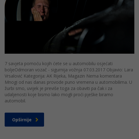
7 savjeta pomoću kojih ćete se u automobilu osjećati
boljeOdmoran vozač - sigurnija vožnja 07.03.2017 Objavio: Lara
Vrsalović Kategorija: AK Rijeka, Magazin Nema komentara
Mnogi od nas danas provode puno vremena u automobilima. U
žurbi smo, uvijek je previše toga za obaviti pa čak i za
udaljenosti koje bismo lako mogli proći pješke biramo
automobil.
Opširnije