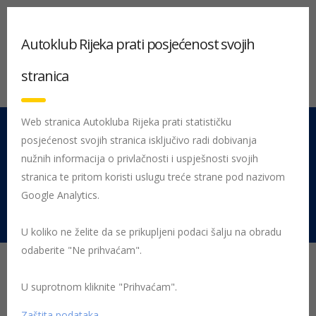
Autoklub Rijeka prati posjećenost svojih
stranica
Web stranica Autokluba Rijeka prati statističku
posjećenost svojih stranica isključivo radi dobivanja
051 212 442
Centrala
nužnih informacija o privlačnosti i uspješnosti svojih
Pon - Pet 08:00 - 16:00
stranica te pritom koristi uslugu treće strane pod nazivom
Google Analytics.
Rujevica 9/1, 51000 Rijeka
U koliko ne želite da se prikupljeni podaci šalju na obradu
odaberite "Ne prihvaćam".
Početna
Posljednje objavljene novosti
sigurnost
U suprotnom kliknite "Prihvaćam".
9 savjeta za novopečene vozače
Zaštita podataka