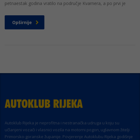
petnaestak godina vratilo na područje Kvarnera, a po prvi je
Opširnije
Autoklub Rijeka je neprofitna i nestranačka udruga u koju su
učlanjeni vozači i vlasnici vozila na motorni pogon, uglavnom žitelji
Primorsko-goranske županije. Povjerenje Autoklubu Rijeka godišnje