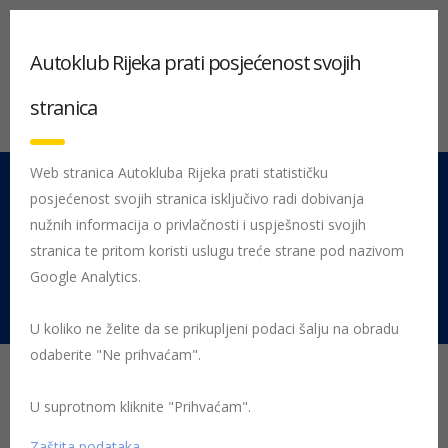
Autoklub Rijeka prati posjećenost svojih
stranica
Web stranica Autokluba Rijeka prati statističku
posjećenost svojih stranica isključivo radi dobivanja
051 212 442
Centrala
nužnih informacija o privlačnosti i uspješnosti svojih
Pon - Pet 08:00 - 16:00
stranica te pritom koristi uslugu treće strane pod nazivom
Google Analytics.
Rujevica 9/1, 51000 Rijeka
U koliko ne želite da se prikupljeni podaci šalju na obradu
odaberite "Ne prihvaćam".
Početna
Posljednje objavljene novosti
rally
U suprotnom kliknite "Prihvaćam".
23. INA Rally Poreč 2022.
Zaštita podataka