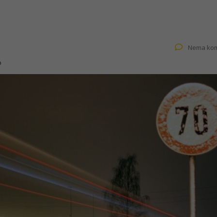
Nema kom
o