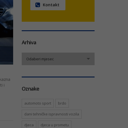
Kontakt
Arhiva
Arhiva
Odaberi mjesec
 kazna
i i
Oznake
automoto sport
brdo
dani tehničke ispravnosti vozila
djeca
djeca u prometu