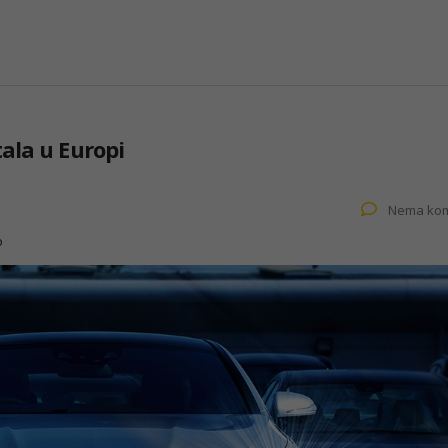
ala u Europi
Nema kom
o