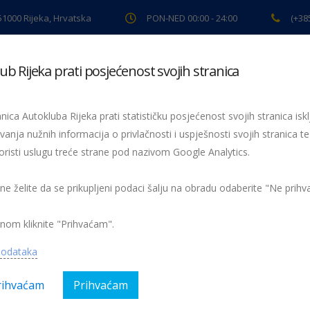
 51000 Rijeka, Hrvatska
PON-NED 00:00 - 24:00
(+38
ub Rijeka prati posjećenost svojih stranica
ki pregled
Pomoć na cesti
Servis
Preventiva
Spor
nica Autokluba Rijeka prati statističku posjećenost svojih stranica iskl
vanja nužnih informacija o privlačnosti i uspješnosti svojih stranica te
uropi
oristi uslugu treće strane pod nazivom Google Analytics.
 ne želite da se prikupljeni podaci šalju na obradu odaberite "Ne prih
Nema kom
nom kliknite "Prihvaćam".
o
podataka
rihvaćam
Prihvaćam