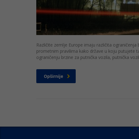
Različite zemlje Europe imaju različita ograničenja
prometnim pravilima kako države u koju putujete tak
ograničenju brzine za putnička vozila, putnička vo
Opširnije