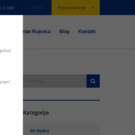
Pomoć na cesti
5 1) 1987
t
TS centar Rujevica
Blog
Kontakt
jučivo
vaćam".
entara
Kategorije
AK Rijeka