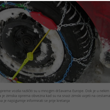
reme vozila različiti su u mnogim državama Europe. Dok je u nekim
je zimska oprema obvezna kad su na snazi zimski uvjeti na cestama
je najsigurnije informirati se prije kretanja