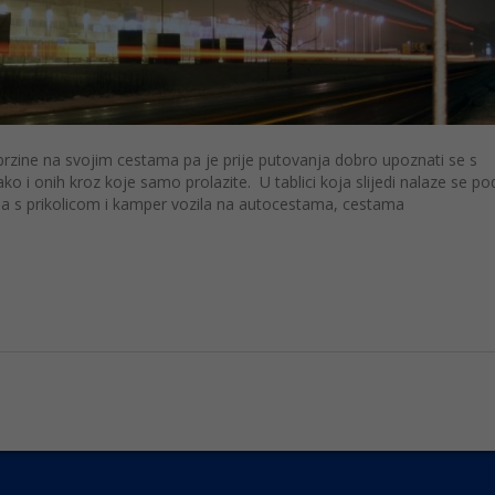
 brzine na svojim cestama pa je prije putovanja dobro upoznati se s
o i onih kroz koje samo prolazite. U tablici koja slijedi nalaze se po
zila s prikolicom i kamper vozila na autocestama, cestama