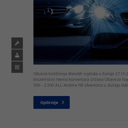
Obveza korištenja dnevnih svjetala u Europi 27.10.2
inozemstvo Nema komentara Država Obaveza Napome
500 - 2.500 ALL Andora NE obavezna u slučaju slabe v
Opširnije