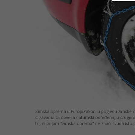
Zimska oprema u EuropiZakoni u pogledu zimske op
državama ta obveza datumski određena, u drugima 
to, ni pojam "zimska oprema" ne znači svuda isto pa 