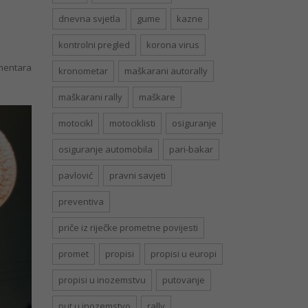
dnevna svjetla
gume
kazne
kontrolni pregled
korona virus
entara
kronometar
maškarani autorally
maškarani rally
maškare
motocikl
motociklisti
osiguranje
osiguranje automobila
pari-bakar
pavlović
pravni savjeti
preventiva
priče iz riječke prometne povijesti
promet
propisi
propisi u europi
propisi u inozemstvu
putovanje
put u inozemstvo
rally