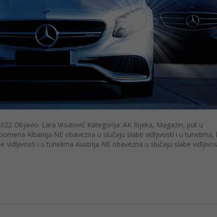
022 Objavio: Lara Vrsalović Kategorija: AK Rijeka, Magazin, put u
na Albanija NE obavezna u slučaju slabe vidljivosti i u tunelima,
idljivosti i u tunelima Austrija NE obavezna u slučaju slabe vidljivost