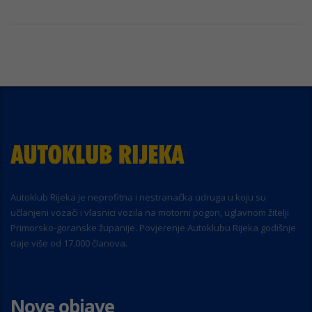
Autoklub Rijeka je neprofitna i nestranačka udruga u koju su
učlanjeni vozači i vlasnici vozila na motorni pogon, uglavnom žitelji
Primorsko-goranske županije. Povjerenje Autoklubu Rijeka godišnje
daje više od 17.000 članova.
Nove objave