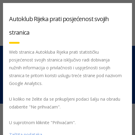
Autoklub Rijeka prati posjećenost svojih
stranica
Web stranica Autokluba Rijeka prati statističku
posjećenost svojih stranica isključivo radi dobivanja
051 212 442
Centrala
nužnih informacija o privlačnosti i uspješnosti svojih
Pon - Pet 08:00 - 16:00
stranica te pritom koristi uslugu treće strane pod nazivom
Google Analytics.
Rujevica 9/1, 51000 Rijeka
U koliko ne želite da se prikupljeni podaci šalju na obradu
odaberite "Ne prihvaćam".
Početna
Posljednje objavljene novosti
pari-bakar
U suprotnom kliknite "Prihvaćam".
Maškarano ludilo na kotačima
Zaštita podataka