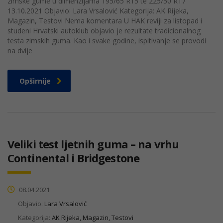
zimske gume u dimenzijama 195/65 R15 te 225/50 R17
13.10.2021 Objavio: Lara Vrsalović Kategorija: AK Rijeka,
Magazin, Testovi Nema komentara U HAK reviji za listopad i
studeni Hrvatski autoklub objavio je rezultate tradicionalnog
testa zimskih guma. Kao i svake godine, ispitivanje se provodi
na dvije
Opširnije
Veliki test ljetnih guma – na vrhu
Continental i Bridgestone
08.04.2021
Objavio:
Lara Vrsalović
Kategorija:
AK Rijeka, Magazin, Testovi