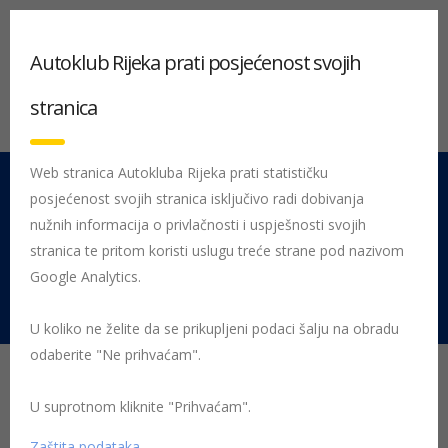
Autoklub Rijeka prati posjećenost svojih
stranica
Web stranica Autokluba Rijeka prati statističku
posjećenost svojih stranica isključivo radi dobivanja
051 212 442
Centrala
nužnih informacija o privlačnosti i uspješnosti svojih
Pon - Pet 08:00 - 16:00
stranica te pritom koristi uslugu treće strane pod nazivom
Google Analytics.
Rujevica 9/1, 51000 Rijeka
U koliko ne želite da se prikupljeni podaci šalju na obradu
odaberite "Ne prihvaćam".
Početna
Posljednje objavljene novosti
testovi
U suprotnom kliknite "Prihvaćam".
Zimske gume – favoriti sezone 2021/22
Zaštita podataka