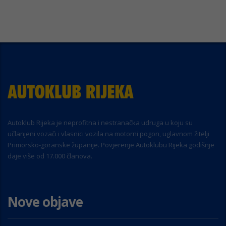
Autoklub Rijeka je neprofitna i nestranačka udruga u koju su
učlanjeni vozači i vlasnici vozila na motorni pogon, uglavnom žitelji
Primorsko-goranske županije. Povjerenje Autoklubu Rijeka godišnje
daje više od 17.000 članova.
Nove objave