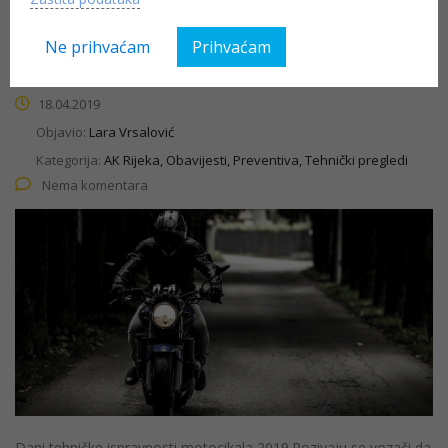
Dani tehničke ispravnosti motocikala
2019.
Ne prihvaćam
Prihvaćam
18.04.2019
Objavio:
Lara Vrsalović
Kategorija:
AK Rijeka, Obavijesti, Preventiva, Tehnički pregledi
Nema komentara
Dani tehničke ispravnosti motocikala 2019.Pozivaju se vozači da