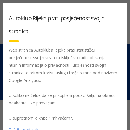
Autoklub Rijeka prati posjećenost svojih
stranica
Web stranica Autokluba Rijeka prati statističku
posjećenost svojih stranica isključivo radi dobivanja
051 212 442
Centrala
nužnih informacija o privlačnosti i uspješnosti svojih
Pon - Pet 08:00 - 16:00
stranica te pritom koristi uslugu treće strane pod nazivom
Google Analytics.
Rujevica 9/1, 51000 Rijeka
U koliko ne želite da se prikupljeni podaci šalju na obradu
odaberite "Ne prihvaćam".
Početna
Posljednje objavljene novosti
dani tehničke ispravnosti
vozila
U suprotnom kliknite "Prihvaćam".
Zaštita podataka