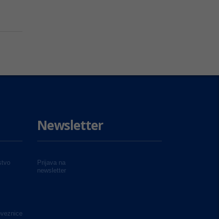
Newsletter
tvo
Prijava na
newsletter
oveznice