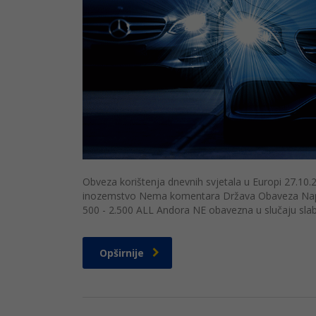
Obveza korištenja dnevnih svjetala u Europi 27.10.2
inozemstvo Nema komentara Država Obaveza Napome
500 - 2.500 ALL Andora NE obavezna u slučaju slabe v
Opširnije