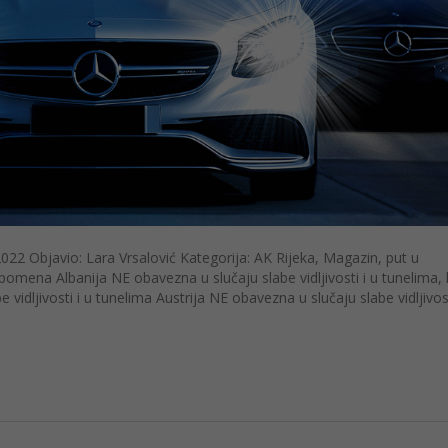
022 Objavio: Lara Vrsalović Kategorija: AK Rijeka, Magazin, put u
na Albanija NE obavezna u slučaju slabe vidljivosti i u tunelima,
idljivosti i u tunelima Austrija NE obavezna u slučaju slabe vidljivost