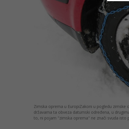
Zimska oprema u EuropiZakoni u pogledu zimske op
državama ta obveza datumski određena, u drugima 
to, ni pojam "zimska oprema" ne znači svuda isto pa 