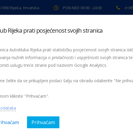
 51000 Rijeka, Hrvatska
PON-NED 00:00 - 24:00
(+38
ub Rijeka prati posjećenost svojih stranica
ki pregled
Pomoć na cesti
Servis
Preventiva
Spor
nica Autokluba Rijeka prati statističku posjećenost svojih stranica iskl
vanja nužnih informacija o privlačnosti i uspješnosti svojih stranica te
emstvo
oristi uslugu treće strane pod nazivom Google Analytics.
 ne želite da se prikupljeni podaci šalju na obradu odaberite "Ne prih
Nema kom
nom kliknite "Prihvaćam".
o
podataka
rihvaćam
Prihvaćam