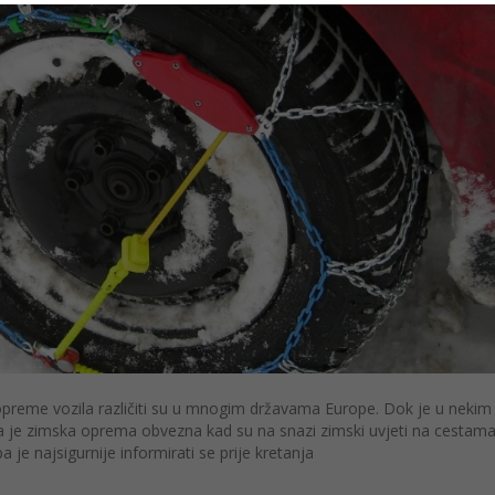
reme vozila različiti su u mnogim državama Europe. Dok je u nekim
je zimska oprema obvezna kad su na snazi zimski uvjeti na cestama
je najsigurnije informirati se prije kretanja