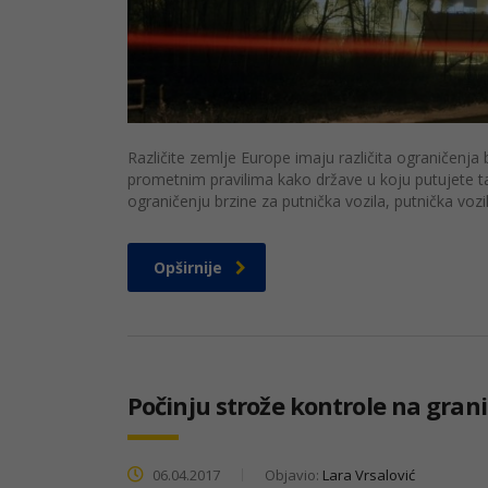
Različite zemlje Europe imaju različita ograničenja
prometnim pravilima kako države u koju putujete tak
ograničenju brzine za putnička vozila, putnička vo
Opširnije
Počinju strože kontrole na gra
06.04.2017
Objavio:
Lara Vrsalović