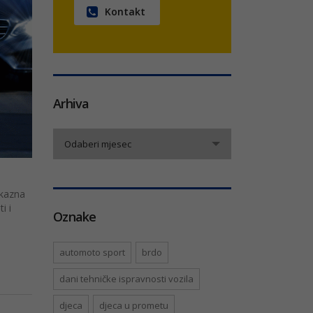
Kontakt
Arhiva
Arhiva
Odaberi mjesec
 kazna
i i
Oznake
automoto sport
brdo
dani tehničke ispravnosti vozila
djeca
djeca u prometu