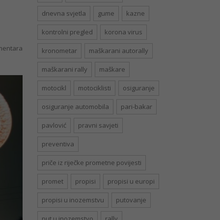
dnevna svjetla
gume
kazne
kontrolni pregled
korona virus
entara
kronometar
maškarani autorally
maškarani rally
maškare
motocikl
motociklisti
osiguranje
osiguranje automobila
pari-bakar
pavlović
pravni savjeti
preventiva
priče iz riječke prometne povijesti
promet
propisi
propisi u europi
propisi u inozemstvu
putovanje
put u inozemstvo
rally