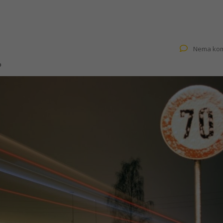
Nema kom
o