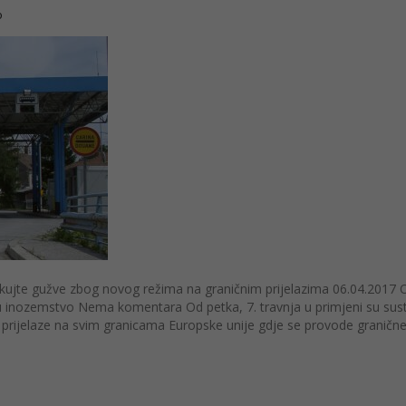
o
kujte gužve zbog novog režima na graničnim prijelazima 06.04.2017 O
t u inozemstvo Nema komentara Od petka, 7. travnja u primjeni su sus
 prijelaze na svim granicama Europske unije gdje se provode graničn