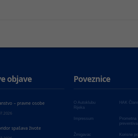
e objave
Poveznice
anstvo – pravne osobe
O Autoklubu
HAK Člans
Rijeka
07.2026
Impressum
Prometna
preventiva
oridor spašava živote
Žmigavac
Korisne p