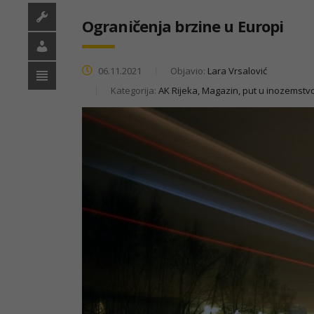
Ograničenja brzine u Europi
06.11.2021
Objavio:
Lara Vrsalović
Kategorija:
AK Rijeka, Magazin, put u inozemstv