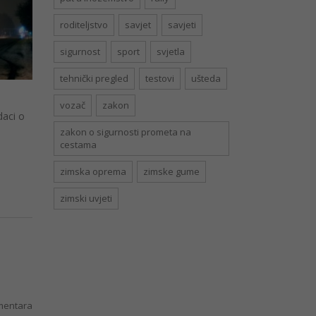
roditeljstvo
savjet
savjeti
sigurnost
sport
svjetla
tehnički pregled
testovi
ušteda
vozač
zakon
daci o
zakon o sigurnosti prometa na
cestama
zimska oprema
zimske gume
zimski uvjeti
entara