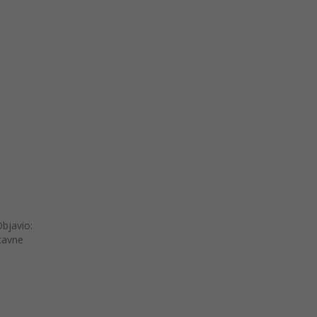
bjavio:
tavne
e