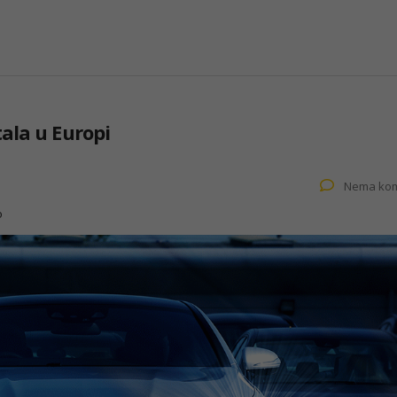
ala u Europi
Nema kom
o