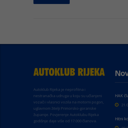
Nov
Autoklub Rijeka je neprofitna i
HAK čl
nestranačka udruga u koju su učlanjeni
vozači i vlasnici vozila na motorni pogon,
21.
uglavnom žitelji Primorsko-goranske
županije. Povjerenje Autoklubu Rijeka
Hitni k
godišnje daje više od 17.000 članova.