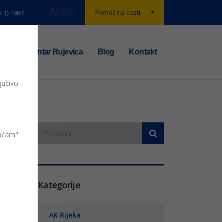
Pomoć na cesti
5 1) 1987
t
TS centar Rujevica
Blog
Kontakt
jučivo
vaćam".
entara
Kategorije
AK Rijeka