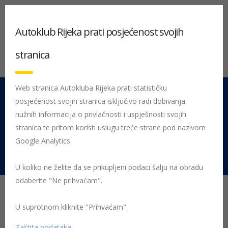
Autoklub Rijeka prati posjećenost svojih
stranica
Web stranica Autokluba Rijeka prati statističku
posjećenost svojih stranica isključivo radi dobivanja
051 212 442
Centrala
nužnih informacija o privlačnosti i uspješnosti svojih
Pon - Pet 08:00 - 16:00
stranica te pritom koristi uslugu treće strane pod nazivom
Google Analytics.
Rujevica 9/1, 51000 Rijeka
U koliko ne želite da se prikupljeni podaci šalju na obradu
odaberite "Ne prihvaćam".
Početna
Posljednje objavljene novosti
kontrolni pregled
U suprotnom kliknite "Prihvaćam".
Dani tehničke ispravnosti motocikala
Zaštita podataka