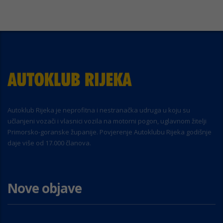
Autoklub Rijeka je neprofitna i nestranačka udruga u koju su
učlanjeni vozači i vlasnici vozila na motorni pogon, uglavnom žitelji
Primorsko-goranske županije. Povjerenje Autoklubu Rijeka godišnje
daje više od 17.000 članova.
Nove objave