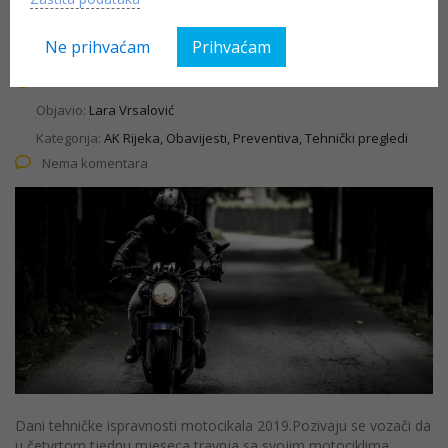
2019.
Ne prihvaćam
Prihvaćam
18.04.2019
Objavio:
Lara Vrsalović
Kategorija:
AK Rijeka, Obavijesti, Preventiva, Tehnički pregledi
Nema komentara
Dani tehničke ispravnosti motocikala 2019.Pozivaju se vozači da
u četvrtom tjednu mjeseca travnja sa svojim motociklima