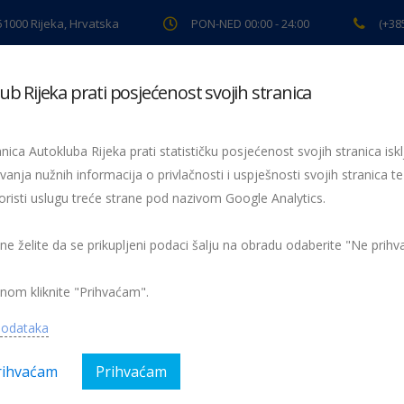
 51000 Rijeka, Hrvatska
PON-NED 00:00 - 24:00
(+38
ub Rijeka prati posjećenost svojih stranica
ki pregled
Pomoć na cesti
Servis
Preventiva
Spor
nica Autokluba Rijeka prati statističku posjećenost svojih stranica iskl
c otvorio sezonu relija
vanja nužnih informacija o privlačnosti i uspješnosti svojih stranica te
oristi uslugu treće strane pod nazivom Google Analytics.
trijanac Alfred Kramer jr., vozač Autokluba Rijeka
 ne želite da se prikupljeni podaci šalju na obradu odaberite "Ne prih
egorija:
AK Rijeka, Sport
Nema kom
nom kliknite "Prihvaćam".
podataka
rihvaćam
Prihvaćam