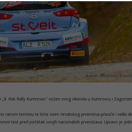
lly „9. INA Rally Kumrovec“ vožen ovog vikenda u Kumrovcu i Zagorsk
ivno ranom terminu te time osim Hrvatskog prvenstva privuče i veliki di
evrsni test pred početak svojih nacionalnih prvenstava. Upravo je jed