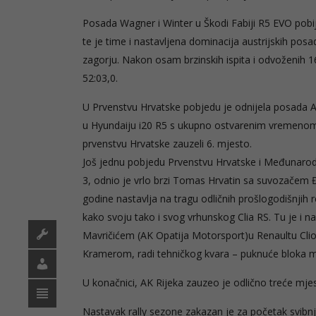
Posada Wagner i Winter u Škodi Fabiji R5 EVO pobi
te je time i nastavljena dominacija austrijskih po
zagorju. Nakon osam brzinskih ispita i odvoženih 
52:03,0.
U Prvenstvu Hrvatske pobjedu je odnijela posada Au
u Hyundaiju i20 R5 s ukupno ostvarenim vremen
prvenstvu Hrvatske zauzeli 6. mjesto.
Još jednu pobjedu Prvenstvu Hrvatske i Međunaro
3, odnio je vrlo brzi Tomas Hrvatin sa suvozačem 
godine nastavlja na tragu odličnih prošlogodišnjih
kako svoju tako i svog vrhunskog Clia RS. Tu je i 
Mavričićem (AK Opatija Motorsport)u Renaultu Clio
Kramerom, radi tehničkog kvara – puknuće bloka mo
U konačnici, AK Rijeka zauzeo je odlično treće mj
Nastavak rally sezone zakazan je za početak svibnj