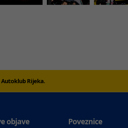
 u Autoklub Rijeka.
e objave
Poveznice