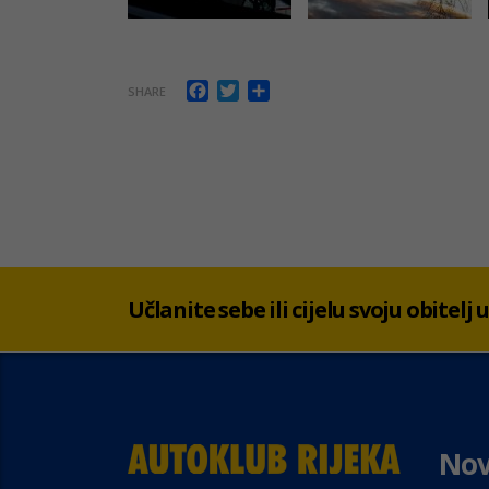
Facebook
Twitter
Share
SHARE
Učlanite sebe ili cijelu svoju obitelj
Nov