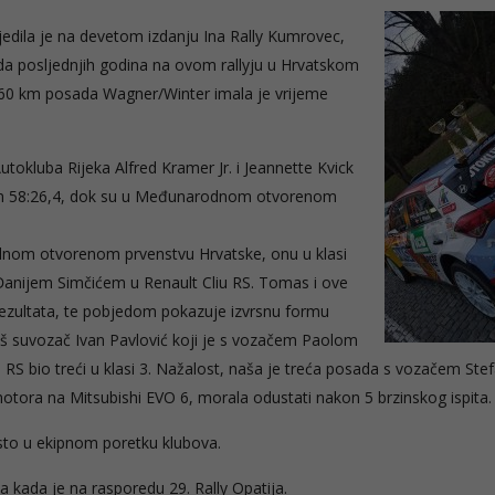
jedila je na devetom izdanju Ina Rally Kumrovec,
sada posljednjih godina na ovom rallyju u Hrvatskom
160 km posada Wagner/Winter imala je vrijeme
tokluba Rijeka Alfred Kramer Jr. i Jeannette Kvick
om 58:26,4, dok su u Međunarodnom otvorenom
dnom otvorenom prvenstvu Hrvatske, onu u klasi
Đanijem Simčićem u Renault Cliu RS. Tomas i ove
 rezultata, te pobjedom pokazuje izvrsnu formu
naš suvozač Ivan Pavlović koji je s vozačem Paolom
 RS bio treći u klasi 3. Nažalost, naša je treća posada s vozačem St
tora na Mitsubishi EVO 6, morala odustati nakon 5 brzinskog ispita.
esto u ekipnom poretku klubova.
a kada je na rasporedu 29. Rally Opatija.