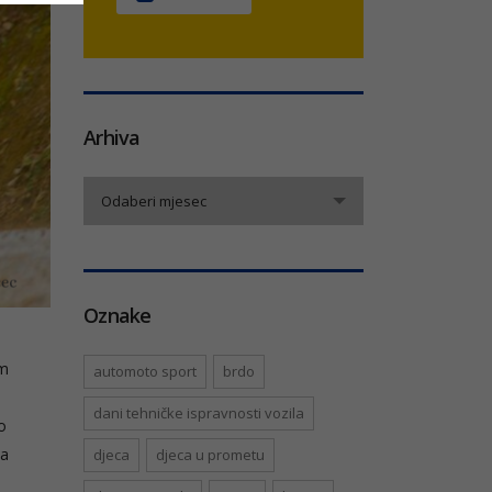
Arhiva
Arhiva
Odaberi mjesec
Oznake
im
automoto sport
brdo
dani tehničke ispravnosti vozila
o
na
djeca
djeca u prometu