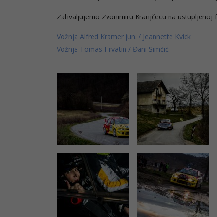
Zahvaljujemo Zvonimiru Kranjčecu na ustupljenoj fo
Vožnja Alfred Kramer jun. / Jeannette Kvick
Vožnja Tomas Hrvatin / Đani Simčić