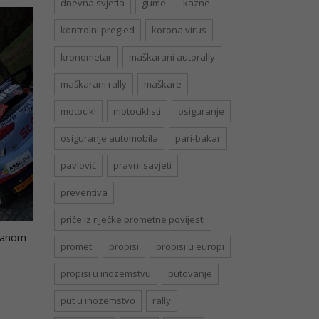
dnevna svjetla
gume
kazne
kontrolni pregled
korona virus
kronometar
maškarani autorally
maškarani rally
maškare
motocikl
motociklisti
osiguranje
osiguranje automobila
pari-bakar
pavlović
pravni savjeti
preventiva
priče iz riječke prometne povijesti
efanom
promet
propisi
propisi u europi
propisi u inozemstvu
putovanje
put u inozemstvo
rally