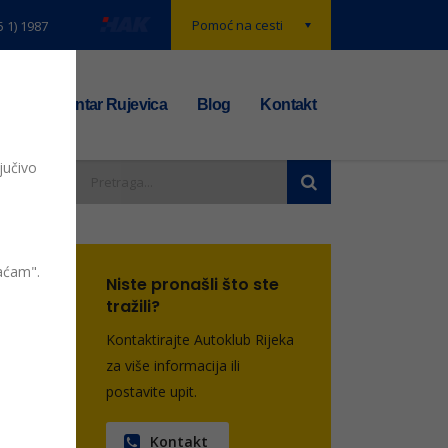
Pomoć na cesti
5 1) 1987
t
TS centar Rujevica
Blog
Kontakt
jučivo
vaćam".
Niste pronašli što ste
entara
tražili?
Kontaktirajte Autoklub Rijeka
za više informacija ili
postavite upit.
Kontakt