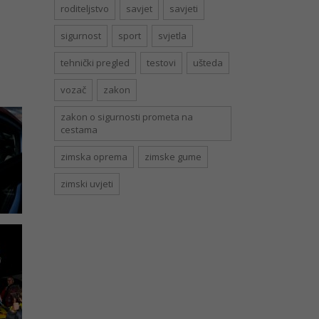
roditeljstvo
savjet
savjeti
sigurnost
sport
svjetla
tehnički pregled
testovi
ušteda
vozač
zakon
zakon o sigurnosti prometa na
cestama
zimska oprema
zimske gume
zimski uvjeti