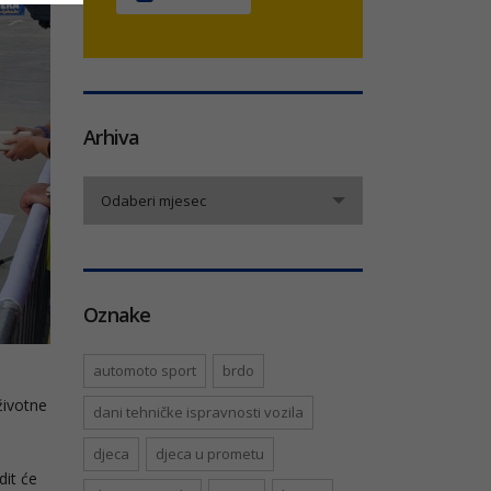
Arhiva
Arhiva
Odaberi mjesec
Oznake
automoto sport
brdo
životne
dani tehničke ispravnosti vozila
djeca
djeca u prometu
dit će