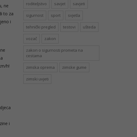
roditeljstvo
savjet
savjeti
u, ne
i to za
sigurnost
sport
svjetla
jeno i
tehnički pregled
testovi
ušteda
vozač
zakon
 ne
zakon o sigurnosti prometa na
cestama
na
km/h!
zimska oprema
zimske gume
zimski uvjeti
 djeca
zine i