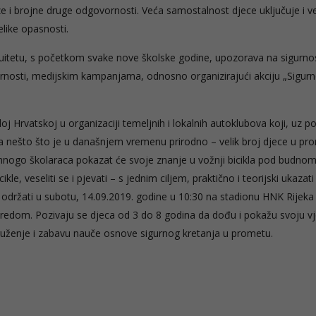
e i brojne druge odgovornosti. Veća samostalnost djece uključuje i v
elike opasnosti.
inuitetu, s početkom svake nove školske godine, upozorava na sigurno
rnosti, medijskim kampanjama, odnosno organizirajući akciju „Sigurn
eloj Hrvatskoj u organizaciji temeljnih i lokalnih autoklubova koji, uz 
 na nešto što je u današnjem vremenu prirodno – velik broj djece u pr
mnogo školaraca pokazat će svoje znanje u vožnji bicikla pod budno
le, veseliti se i pjevati – s jednim ciljem, praktično i teorijski ukazati
a održati u subotu, 14.09.2019. godine u 10:30 na stadionu HNK Rijeka
redom. Pozivaju se djeca od 3 do 8 godina da dođu i pokažu svoju vj
druženje i zabavu nauče osnove sigurnog kretanja u prometu.