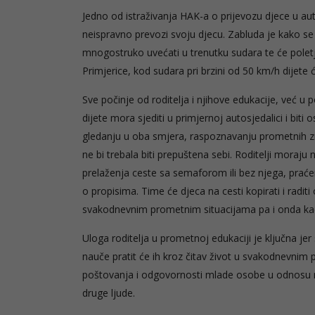
Jedno od istraživanja HAK-a o prijevozu djece u au
neispravno prevozi svoju djecu. Zabluda je kako se
mnogostruko uvećati u trenutku sudara te će poletje
Primjerice, kod sudara pri brzini od 50 km/h dijete 
Sve počinje od roditelja i njihove edukacije, već 
dijete mora sjediti u primjernoj autosjedalici i bit
gledanju u oba smjera, raspoznavanju prometnih zna
ne bi trebala biti prepuštena sebi. Roditelji moraju
prelaženja ceste sa semaforom ili bez njega, praće
o propisima. Time će djeca na cesti kopirati i raditi 
svakodnevnim prometnim situacijama pa i onda kad 
Uloga roditelja u prometnoj edukaciji je ključna j
nauče pratit će ih kroz čitav život u svakodnevnim 
poštovanja i odgovornosti mlade osobe u odnosu na 
druge ljude.