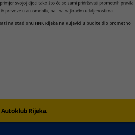
rimjer svojoj djeci tako što će se sami pridržavati prometnih pravila 
ad ih prevoze u automobilu, pa i na najkraćim udaljenostima.
 sati na stadionu HNK Rijeka na Rujevici u budite dio prometno
 u Autoklub Rijeka.