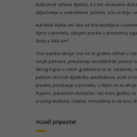
budućnost njihova djeteta, a s tim obvezama dolaz
uključivanje u svakodnevni promet, a tu se kriju i v
Autoklub Rijeka već više od dva desetljeća u kont
djece u prometu, slanjem poruka o prometnoj sigu
školu s HAK-om“.
Ova vrijedna akcija i ove će se godine održati u cij
svojih partnera, pokušavaju senzibilizirati javnost
Mnogi trgovi u našim gradovima će se zašareniti, 
paskom stručnih djelatnika autoklubova, vozit će bicik
pravilno ponašanje u prometu. U Rijeci će se akcij
Rujevici, ljubaznom domaćinu već treću godinu za 
u vožnji biciklima, rolama, romobilima te da kroz 
Vozači pripazite!