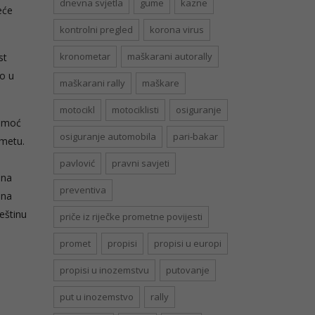
dnevna svjetla
gume
kazne
eće
kontrolni pregled
korona virus
kronometar
maškarani autorally
st
o u
maškarani rally
maškare
motocikl
motociklisti
osiguranje
pomoć
osiguranje automobila
pari-bakar
ometu.
m
pavlović
pravni savjeti
 na
preventiva
 na
eštinu
priče iz riječke prometne povijesti
promet
propisi
propisi u europi
propisi u inozemstvu
putovanje
put u inozemstvo
rally