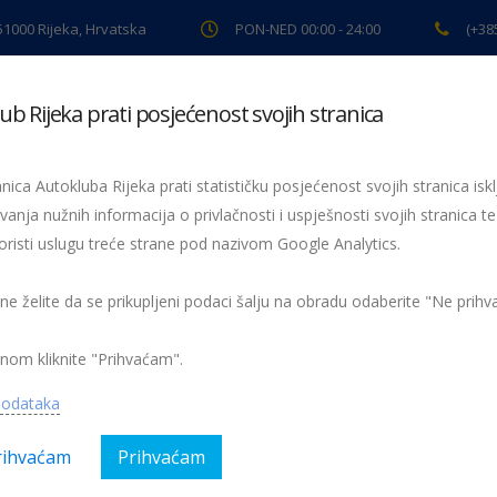
 51000 Rijeka, Hrvatska
PON-NED 00:00 - 24:00
(+38
ub Rijeka prati posjećenost svojih stranica
ki pregled
Pomoć na cesti
Servis
Preventiva
Spor
nica Autokluba Rijeka prati statističku posjećenost svojih stranica iskl
olu s HAK-om“
vanja nužnih informacija o privlačnosti i uspješnosti svojih stranica te
oristi uslugu treće strane pod nazivom Google Analytics.
tradicionalnu prometno preventivnu akciju u subotu, 14.09.20
 ne želite da se prikupljeni podaci šalju na obradu odaberite "Ne prih
nom kliknite "Prihvaćam".
gorija:
AK Rijeka, Obavijesti, Preventiva
Nema kom
podataka
rihvaćam
Prihvaćam