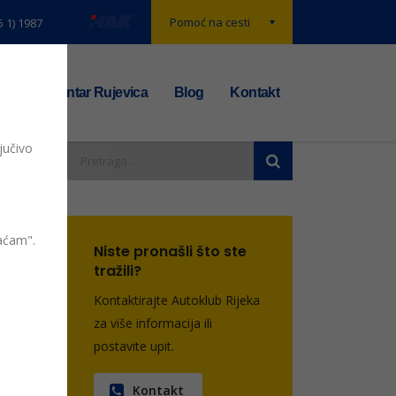
Pomoć na cesti
5 1) 1987
t
TS centar Rujevica
Blog
Kontakt
jučivo
19.
vaćam".
Niste pronašli što ste
tražili?
entara
Kontaktirajte Autoklub Rijeka
za više informacija ili
postavite upit.
Kontakt