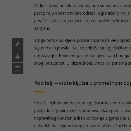
O djeci treba posebno brinuti, ona su najranjivija 
percipiraju opasnosti kao odrasli, ograničeno im je
prvašiće, ali i stariju djecu koja na početku škols
zaigrano.
Stoga Autoklub Rijeka poziva vozače na veći oprez 
sigurnosnih pravila. Kad se približavate pješačkom p
ugrožavajte. Posebno pazite na djecu koja hodaju 
svoju prisutnost. U blizini škola, vrtića i u zonam
Roditelji – vi ste ključni u prometnom od
Vozači i njihov odnos prema pješacima samo su dio 
posljednjih godina češće stradavaju kao putnici u a
nepravilnog korištenja ili nekorištenja sigurnosne s
nekorištenje sigurnosnog pojasa ključni rizični č