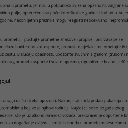
skupina u prometu, jer nisu u potpunosti svjesna opasnosti, zaigrana s
 vidno polje, opterećena su početkom školske godine i torbama. Vrijed
ke godine, nakon ljetnih praznika mogu reagirati neočekivano, nepromišl
u prometu – poštujte prometne znakove i propise i pridržavajte se
rijelazu budite oprezni, usporite, propustite pješake, ne ometajte ih i
uz cestu. U slučaju opasnosti, upozorite zvučnim signalom (trubom) 
a smirenog prometa usporite i vozite oprezno, ograničenje brzine je 40 
goju!
onoga na što treba upozoriti. Naime, statistički podaci pokazuju da
utomobilima koji voze njihovi roditelji. Najčešće se to događa zbog
jedalice, što je uz alkoholiziranost vozača, prekoračenje dopuštene br
imbenik za događanje ozljeda i smrtnih ishoda u prometnim nesrećama.