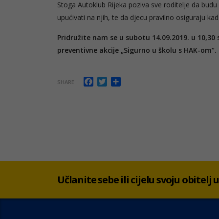
Stoga Autoklub Rijeka poziva sve roditelje da budu p
upućivati na njih, te da djecu pravilno osiguraju k
Pridružite nam se u subotu 14.09.2019. u 10,30
preventivne akcije „Sigurno u školu s HAK-om“.
Facebook
Twitter
Share
SHARE
Učlanite sebe ili cijelu svoju obitelj