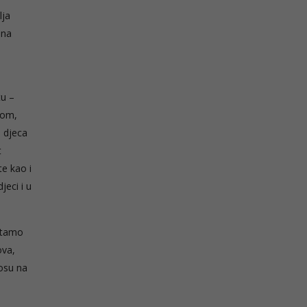
lja
ina
tu –
pom,
, djeca
t
te kao i
jeci i u
a tamo
ova,
nosu na