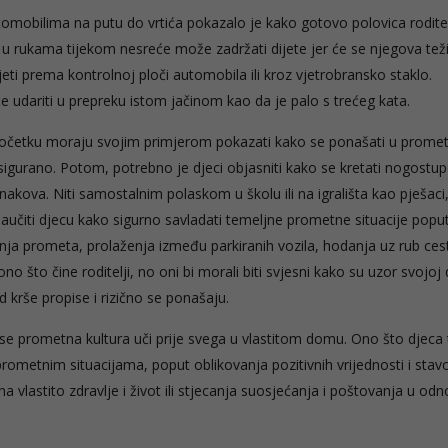
tomobilima na putu do vrtića pokazalo je kako gotovo polovica rodite
 u rukama tijekom nesreće može zadržati dijete jer će se njegova tež
ti prema kontrolnoj ploči automobila ili kroz vjetrobransko staklo.
će udariti u prepreku istom jačinom kao da je palo s trećeg kata.
u početku moraju svojim primjerom pokazati kako se ponašati u prome
i osigurano. Potom, potrebno je djeci objasniti kako se kretati nogostu
kova. Niti samostalnim polaskom u školu ili na igrališta kao pješaci
 naučiti djecu kako sigurno savladati temeljne prometne situacije popu
nja prometa, prolaženja između parkiranih vozila, hodanja uz rub ces
ono što čine roditelji, no oni bi morali biti svjesni kako su uzor svojoj d
krše propise i rizično se ponašaju.
er se prometna kultura uči prije svega u vlastitom domu. Ono što djec
prometnim situacijama, poput oblikovanja pozitivnih vrijednosti i stav
vlastito zdravlje i život ili stjecanja suosjećanja i poštovanja u od