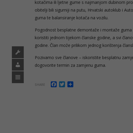
kotačima ili ljetne gume s najmanjom dubinom profila 
obitelji bili sigurniji na putu, Hrvatski autoklub 
guma te balansiranje kotača na vozilu.
Pogodnost besplatne demontaže i montaže guma te
koristiti jednom tijekom članske godine, a svi čla
godine. Član može prilikom jednog korištenja člansk
Pozivamo sve članove – iskoristite besplatnu zamje
dogovorite termin za zamjenu guma.
Facebook
Twitter
Share
SHARE