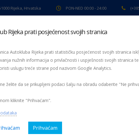
 51000 Rijeka, Hrvatska
PON-NED 00:00 - 24:00
(+38
ub Rijeka prati posjećenost svojih stranica
ki pregled
Pomoć na cesti
Servis
Preventiva
Spor
nica Autokluba Rijeka prati statističku posjećenost svojih stranica iskl
guma članovima
vanja nužnih informacija o privlačnosti i uspješnosti svojih stranica te
oristi uslugu treće strane pod nazivom Google Analytics.
ućnost jedne, a članovi u članskim modelima Optimum i Eur
jekom članske godine.
 ne želite da se prikupljeni podaci šalju na obradu odaberite "Ne prih
nom kliknite "Prihvaćam".
gorija:
AK Rijeka, servis
Nema kom
podataka
rihvaćam
Prihvaćam