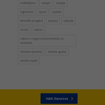
roditeljstvo
savjet
savjeti
sigurnost
sport
svjetla
tehnički pregled
testovi
ušteda
vozač
zakon
zakon o sigurnosti prometa na
cestama
zimska oprema
zimske gume
zimski uvjeti
HAK članstvo