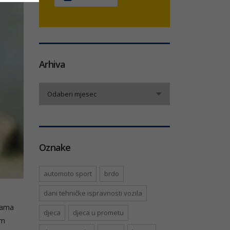
Arhiva
Arhiva
Odaberi mjesec
Oznake
automoto sport
brdo
dani tehničke ispravnosti vozila
cama
djeca
djeca u prometu
im