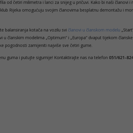
od četiri milimetra i lanci za snijeg u pričuvi. Kako bi naši članovi i 
i Autoklub Rijeka omogućuju svojim članovima besplatnu demontažu i mo
 balansiranja kotača na vozilu svi
članovi u članskom modelu
„Star
novi u članskim modelima „Optimum“ i „Europa“ dvaput tijekom članske
e pogodnosti zamijeniti najviše sve četiri gume.
nu guma i putujte sigurnije! Kontaktirajte nas na telefon
051/621-82