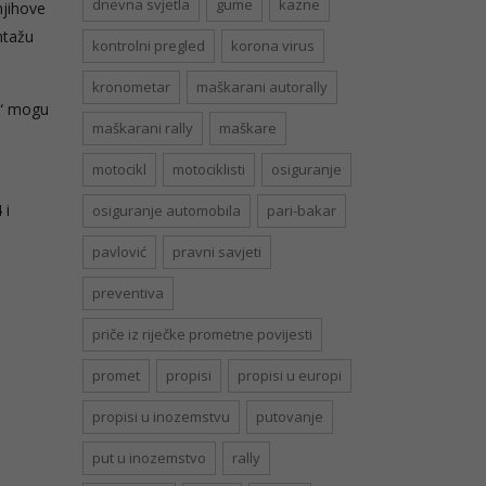
dnevna svjetla
gume
kazne
njihove
ntažu
kontrolni pregled
korona virus
kronometar
maškarani autorally
t“ mogu
maškarani rally
maškare
motocikl
motociklisti
osiguranje
4
i
osiguranje automobila
pari-bakar
pavlović
pravni savjeti
preventiva
priče iz riječke prometne povijesti
promet
propisi
propisi u europi
propisi u inozemstvu
putovanje
put u inozemstvo
rally