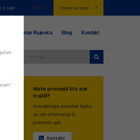
Pomoć na cesti
5 1) 1987
t
TS centar Rujevica
Blog
Kontakt
jučivo
opa
vaćam".
Niste pronašli što ste
tražili?
entara
Kontaktirajte Autoklub Rijeka
za više informacija ili
postavite upit.
Kontakt