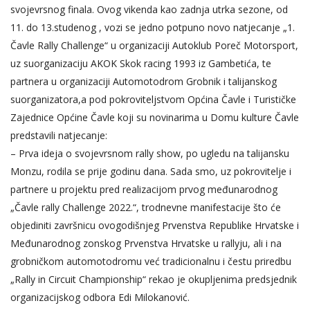
svojevrsnog finala. Ovog vikenda kao zadnja utrka sezone, od
11. do 13.studenog , vozi se jedno potpuno novo natjecanje „1.
Čavle Rally Challenge“ u organizaciji Autoklub Poreč Motorsport,
uz suorganizaciju AKOK Skok racing 1993 iz Gambetića, te
partnera u organizaciji Automotodrom Grobnik i talijanskog
suorganizatora,a pod pokroviteljstvom Općina Čavle i Turističke
Zajednice Općine Čavle koji su novinarima u Domu kulture Čavle
predstavili natjecanje:
– Prva ideja o svojevrsnom rally show, po ugledu na talijansku
Monzu, rodila se prije godinu dana. Sada smo, uz pokrovitelje i
partnere u projektu pred realizacijom prvog međunarodnog
„Čavle rally Challenge 2022.“, trodnevne manifestacije što će
objediniti završnicu ovogodišnjeg Prvenstva Republike Hrvatske i
Međunarodnog zonskog Prvenstva Hrvatske u rallyju, ali i na
grobničkom automotodromu već tradicionalnu i čestu priredbu
„Rally in Circuit Championship“ rekao je okupljenima predsjednik
organizacijskog odbora Edi Milokanović.