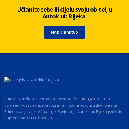
Učlanite sebe ili cijelu svoju obitelj u
Autoklub Rijeka.
HAK članstvo
Autoklub Rijeka je neprofitna i nestranačka udruga u koju su
učlanjeni vozači i vlasnici vozila na motorni pogon, uglavnom žitelji
Primorsko-goranske županije. Povjerenje Autoklubu Rijeka godišnje
daje više od 17.000 članova.