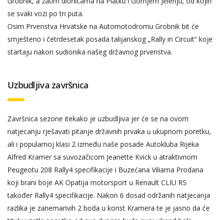
Grobnik, a zatim dionicama na Platku i Gornjem Jelenju, od kojih
se svaki vozi po tri puta.
Osim Prvenstva Hrvatske na Automotodromu Grobnik bit će
smješteno i četrdesetak posada talijanskog „Rally in Circuit“ koje
startaju nakon sudionika našeg državnog prvenstva.
Uzbudljiva završnica
Završnica sezone itekako je uzbudljiva jer će se na ovom
natjecanju rješavati pitanje državnih prvaka u ukupnom poretku,
ali i popularnoj klasi 2 između naše posade Autokluba Rijeka
Alfred Kramer sa suvozačicom Jeanette Kvick u atraktivnom
Peugeotu 208 Rally4 specifikacije i Buzećana Viliama Prodana
koji brani boje AK Opatija motorsport u Renault CLIU RS
također Rally4 specifikacije. Nakon 6 dosad održanih natjecanja
razlika je zanemarivih 2 boda u korist Kramera te je jasno da će