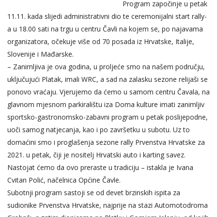
Program započinje u petak
11.11. kada slijedi administrativni dio te ceremonijalni start rally-
a u 18.00 sati na trgu u centru Čavli na kojem se, po najavama
organizatora, očekuje više od 70 posada iz Hrvatske, Italije,
Slovenije i Mađarske.
– Zanimljiva je ova godina, u proljeće smo na našem području,
uključujući Platak, imali WRC, a sad na zalasku sezone relijaši se
ponovo vraćaju. Vjerujemo da ćemo u samom centru Čavala, na
glavnom mjesnom parkiralištu iza Doma kulture imati zanimljiv
sportsko-gastronomsko-zabavni program u petak poslijepodne,
uoči samog natjecanja, kao i po završetku u subotu. Uz to
domaćini smo i proglašenja sezone rally Prvenstva Hrvatske za
2021. u petak, čiji je nositelj Hrvatski auto i karting savez.
Nastojat ćemo da ovo preraste u tradiciju – istakla je Ivana
Cvitan Polić, načelnica Općine Čavle.
Subotnji program sastoji se od devet brzinskih ispita za
sudionike Prvenstva Hrvatske, najprije na stazi Automotodroma