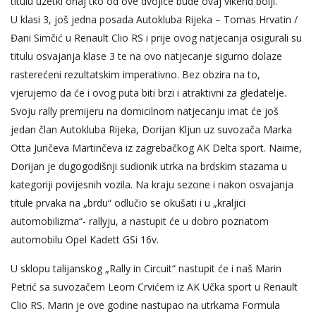
titulu uzetki onaj tko od ove dvojice bude ovaj vikend bolji.
U klasi 3, još jedna posada Autokluba Rijeka – Tomas Hrvatin /
Đani Simčić u Renault Clio RS i prije ovog natjecanja osigurali su
titulu osvajanja klase 3 te na ovo natjecanje sigurno dolaze
rasterećeni rezultatskim imperativno. Bez obzira na to,
vjerujemo da će i ovog puta biti brzi i atraktivni za gledatelje.
Svoju rally premijeru na domicilnom natjecanju imat će još
jedan član Autokluba Rijeka, Dorijan Kljun uz suvozača Marka
Otta Juričeva Martinčeva iz zagrebačkog AK Delta sport. Naime,
Dorijan je dugogodišnji sudionik utrka na brdskim stazama u
kategoriji povijesnih vozila. Na kraju sezone i nakon osvajanja
titule prvaka na „brdu“ odlučio se okušati i u „kraljici
automobilizma“- rallyju, a nastupit će u dobro poznatom
automobilu Opel Kadett GSi 16v.
U sklopu talijanskog „Rally in Circuit“ nastupit će i naš Marin
Petrić sa suvozačem Leom Crvićem iz AK Učka sport u Renault
Clio RS. Marin je ove godine nastupao na utrkama Formula