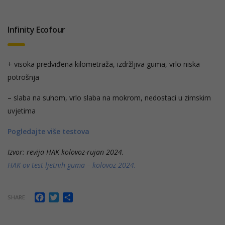
Infinity Ecofour
+ visoka predviđena kilometraža, izdržljiva guma, vrlo niska
potrošnja
– slaba na suhom, vrlo slaba na mokrom, nedostaci u zimskim
uvjetima
Pogledajte više testova
Izvor: revija HAK kolovoz-rujan 2024.
HAK-ov test ljetnih guma – kolovoz 2024.
Facebook
Twitter
Share
SHARE