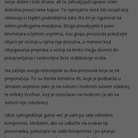
svoje dobre i loše strane, ali će zahvaljujući upravo onim
dobrima privući neke kupce. To vjerojatno neće biti vozači koji
obitavaju u toplim podnebljima zato što im je sigurnost na
suhim podlogama manjkava. Stoga prevaljujete li puno
kilometara u ljetnim uvjetima, ovu grupu proizvoda pokušajte
izbjeći jer vožnja u njima nije precizna, a manevri kod
izbjegavanja prepreka u vožnji na limitu mogu dovesti do
preupravljanja I nedovoljno brze stabilizacije vozila.
Na začelju ovoga redoslijeda su dva proizvoda koja se ne
preporučuju. To su Kenda Kenetica 4S, koja je podbacila u
zimskim uvjetima (iako je na suhom i mokrom sasvim solidna),
te Infinity Ecofour, koji je razočarao na mokrom (a niti na
suhom nije oduševio).
Izbor cjelogodišnje gume već je sam po sebi određeni
kompromis. Međutim, ako se odlučite na ovakav tip
pneumatika, pokušajte ne raditi kompromis i po pitanju