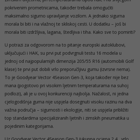
pokrivenim prometnicama, također trebala omogućiti
maksimalno sigurno upravljanje vozilom. A jednako sigurna
morala bi biti i na vlažnoj te skliskoj cesti. U dodatku – još bi
morala biti izdržljiva, lagana, štedljiva i tiha. Kako sve to pomiriti?
U potrazi za odgovorom na to pitanje europski autoklubovi,
uključujući i HAK, su prvi put podvrgnuli testu 16 modela u
jednoj od najpopularnijih dimenzija 205/55 R16 (automobili Golf
klase) te prvi put dobili vrlo preporučljivu gumu (izvrsne nema).
To je Goodyear Vector 4Season Gen-3, koja također nije bez
mana (pogotovo pri visokim ljetnim temperaturama na suhoj
podlozi), ali je u ovoj konkurenciji najbolja. Nažalost, ni jedna
cjelogodišnja guma nije uspjela dosegnuti visoku razinu na dva
važna područja – sigurnosti i ekologije, niti se uspjela približiti
top standardima specijaliziranih ljetnih i zimskih pneumatika u
pojedinim kategorijama.
Uz Goodyear Vector 4Season Gen-3 (ukupna ocjena 2,4 , vrlo