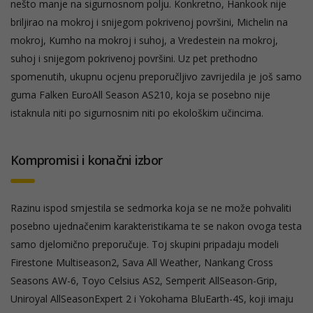
nešto manje na sigurnosnom polju. Konkretno, Hankook nije
briljirao na mokroj i snijegom pokrivenoj površini, Michelin na
mokroj, Kumho na mokroj i suhoj, a Vredestein na mokroj,
suhoj i snijegom pokrivenoj površini. Uz pet prethodno
spomenutih, ukupnu ocjenu preporučljivo zavrijedila je još samo
guma Falken EuroAll Season AS210, koja se posebno nije
istaknula niti po sigurnosnim niti po ekološkim učincima.
Kompromisi i konačni izbor
Razinu ispod smjestila se sedmorka koja se ne može pohvaliti
posebno ujednačenim karakteristikama te se nakon ovoga testa
samo djelomično preporučuje. Toj skupini pripadaju modeli
Firestone Multiseason2, Sava All Weather, Nankang Cross
Seasons AW-6, Toyo Celsius AS2, Semperit AllSeason-Grip,
Uniroyal AllSeasonExpert 2 i Yokohama BluEarth-4S, koji imaju