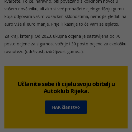
kvalitete. To će, naravno, biti povezano s količinom novca u
vašem novčaniku, ali ako si već pronađete cjelogodišnju gumu
koja odgovara vašim vozačkim sklonostima, nemojte gledati na
euro više ili euro manje. Prije ili kasnije to će vam se isplatiti.
Za kraj, kriteriji. Od 2023. ukupna ocjena je sastavljena od 70
posto ocjene za sigurnost vožnje i 30 posto ocjene za ekološku
ravnotežu (održivost, izdržljivost gume…).
Učlanite sebe ili cijelu svoju obitelj u
Autoklub Rijeka.
HAK članstvo