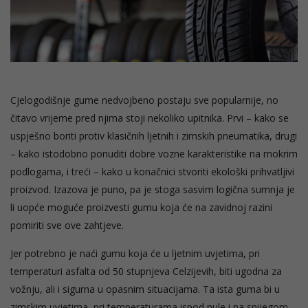
Cjelogodišnje gume nedvojbeno postaju sve popularnije, no
čitavo vrijeme pred njima stoji nekoliko upitnika. Prvi – kako se
uspješno boriti protiv klasičnih ljetnih i zimskih pneumatika, drugi
– kako istodobno ponuditi dobre vozne karakteristike na mokrim
podlogama, i treći – kako u konačnici stvoriti ekološki prihvatljivi
proizvod. Izazova je puno, pa je stoga sasvim logična sumnja je
li uopće moguće proizvesti gumu koja će na zavidnoj razini
pomiriti sve ove zahtjeve.
Jer potrebno je naći gumu koja će u ljetnim uvjetima, pri
temperaturi asfalta od 50 stupnjeva Celzijevih, biti ugodna za
vožnju, ali i sigurna u opasnim situacijama. Ta ista guma bi u
zimskim uvjetima, pri temperaturama ispod nule i na snijegom