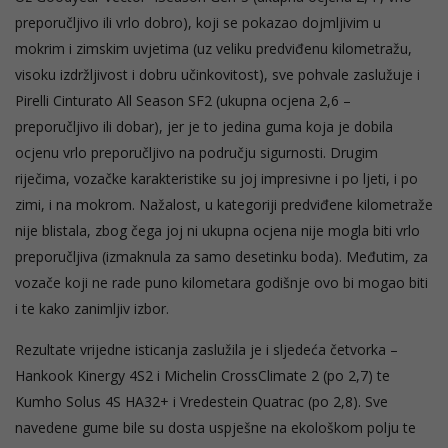
preporučljivo ili vrlo dobro), koji se pokazao dojmljivim u
mokrim i zimskim uvjetima (uz veliku predviđenu kilometražu,
visoku izdržljivost i dobru učinkovitost), sve pohvale zaslužuje i
Pirelli Cinturato All Season SF2 (ukupna ocjena 2,6 –
preporučljivo ili dobar), jer je to jedina guma koja je dobila
ocjenu vrlo preporučljivo na području sigurnosti. Drugim
riječima, vozačke karakteristike su joj impresivne i po ljeti, i po
zimi, i na mokrom. Nažalost, u kategoriji predviđene kilometraže
nije blistala, zbog čega joj ni ukupna ocjena nije mogla biti vrlo
preporučljiva (izmaknula za samo desetinku boda). Međutim, za
vozače koji ne rade puno kilometara godišnje ovo bi mogao biti
i te kako zanimljiv izbor.
Rezultate vrijedne isticanja zaslužila je i sljedeća četvorka –
Hankook Kinergy 4S2 i Michelin CrossClimate 2 (po 2,7) te
Kumho Solus 4S HA32+ i Vredestein Quatrac (po 2,8). Sve
navedene gume bile su dosta uspješne na ekološkom polju te