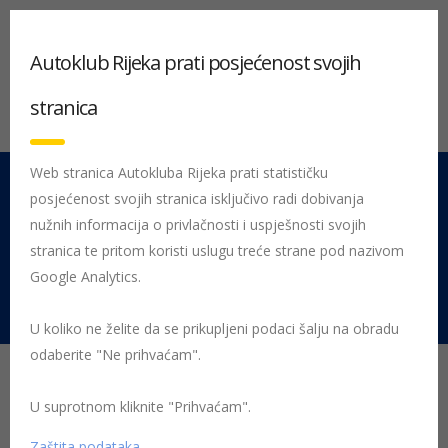
Autoklub Rijeka prati posjećenost svojih
stranica
Web stranica Autokluba Rijeka prati statističku
posjećenost svojih stranica isključivo radi dobivanja
051 212 442
Centrala
nužnih informacija o privlačnosti i uspješnosti svojih
Pon - Pet 08:00 - 16:00
stranica te pritom koristi uslugu treće strane pod nazivom
Google Analytics.
Rujevica 9/1, 51000 Rijeka
U koliko ne želite da se prikupljeni podaci šalju na obradu
odaberite "Ne prihvaćam".
Cjelogodišnje gume na
testu: jesu li dovoljno
U suprotnom kliknite "Prihvaćam".
Zaštita podataka