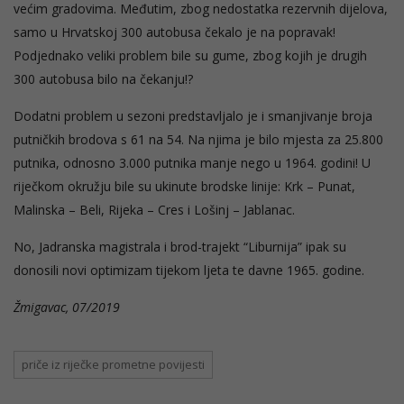
većim gradovima. Međutim, zbog nedostatka rezervnih dijelova,
samo u Hrvatskoj 300 autobusa čekalo je na popravak!
Podjednako veliki problem bile su gume, zbog kojih je drugih
300 autobusa bilo na čekanju!?
Dodatni problem u sezoni predstavljalo je i smanjivanje broja
putničkih brodova s 61 na 54. Na njima je bilo mjesta za 25.800
putnika, odnosno 3.000 putnika manje nego u 1964. godini! U
riječkom okružju bile su ukinute brodske linije: Krk – Punat,
Malinska – Beli, Rijeka – Cres i Lošinj – Jablanac.
No, Jadranska magistrala i brod-trajekt “Liburnija” ipak su
donosili novi optimizam tijekom ljeta te davne 1965. godine.
Žmigavac, 07/2019
priče iz riječke prometne povijesti