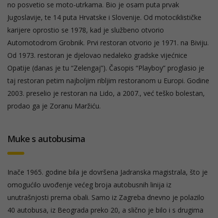
no posvetio se moto-utrkama. Bio je osam puta prvak
Jugoslavije, te 14 puta Hrvatske i Slovenije. Od motociklističke
karijere oprostio se 1978, kad je službeno otvorio
Automotodrom Grobnik. Prvi restoran otvorio je 1971. na Biviju.
Od 1973. restoran je djelovao nedaleko gradske vijećnice
Opatije (danas je tu “Zelengaj”). Časopis “Playboy” proglasio je
taj restoran petim najboljim ribljim restoranom u Europi. Godine
2003. preselio je restoran na Lido, a 2007., već teško bolestan,
prodao ga je Zoranu Maržiću.
Muke s autobusima
Inače 1965. godine bila je dovršena Jadranska magistrala, što je
omogućilo uvođenje većeg broja autobusnih linija iz
unutrašnjosti prema obali. Samo iz Zagreba dnevno je polazilo
40 autobusa, iz Beograda preko 20, a slično je bilo i s drugima