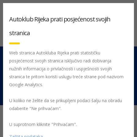
Autoklub Rijeka prati posjećenost svojih
stranica
Web stranica Autokluba Rijeka prati statističku
posjećenost svojih stranica isključivo radi dobivanja
051 212 442
Centrala
nužnih informacija o privlačnosti i uspješnosti svojih
Pon - Pet 08:00 - 16:00
stranica te pritom koristi uslugu treće strane pod nazivom
Google Analytics.
Rujevica 9/1, 51000 Rijeka
U koliko ne želite da se prikupljeni podaci šalju na obradu
odaberite "Ne prihvaćam".
Godina 1965. - vrijeme
Liburnije, Jadranske
U suprotnom kliknite "Prihvaćam".
Zaštita podataka