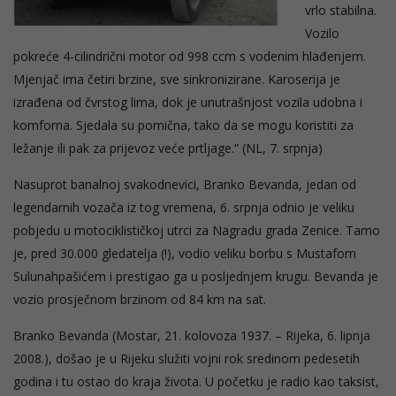
vrlo stabilna.
Vozilo
pokreće 4-cilindrični motor od 998 ccm s vodenim hlađenjem.
Mjenjač ima četiri brzine, sve sinkronizirane. Karoserija je
izrađena od čvrstog lima, dok je unutrašnjost vozila udobna i
komforna. Sjedala su pomična, tako da se mogu koristiti za
ležanje ili pak za prijevoz veće prtljage.” (NL, 7. srpnja)
Nasuprot banalnoj svakodnevici, Branko Bevanda, jedan od
legendarnih vozača iz tog vremena, 6. srpnja odnio je veliku
pobjedu u motociklističkoj utrci za Nagradu grada Zenice. Tamo
je, pred 30.000 gledatelja (!), vodio veliku borbu s Mustafom
Sulunahpašićem i prestigao ga u posljednjem krugu. Bevanda je
vozio prosječnom brzinom od 84 km na sat.
Branko Bevanda (Mostar, 21. kolovoza 1937. – Rijeka, 6. lipnja
2008.), došao je u Rijeku služiti vojni rok sredinom pedesetih
godina i tu ostao do kraja života. U početku je radio kao taksist,