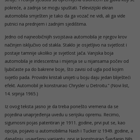
pokreće, a zadnja se mogu spuštati. Televizijski ekran
automobila smješten je tako da ga vozač ne vidi, ali ga vide
putnici na prednjem i zadnjim sjedištima.
Jedno od najneobičnijih svojstava automobila je njegov krov
načinjen isključivo od stakla. Staklo je osjetljivo na svjetlost i
postaje tamnije ukoliko je svjetlost jača. Vanjska boja
automobila je iridescentna i mijenja se u nijansama počev od
ljubičaste pa do bakrene boje, što zavisi od ugla pod kojim
svjetlo pada. Providni kristali unijeti u boju daju jedan bliješteći
efekt. Automobil je konstruirao Chrysler u Detroitu.” (Novi list,
14. srpnja 1965.)
Iz ovog teksta jasno je da treba ponešto vremena da se
pojedina unaprjeđenja uvedu u serijsku opremu. Recimo,
sigurnosni pojas patentiran je 1911. godine, prvi put se, kao
opcija, pojavio u automobilima Nash i Tucker iz 1949. godine, a
današnju, usavršenu varijantu, prvi je konstruirao Šveđanin Nils