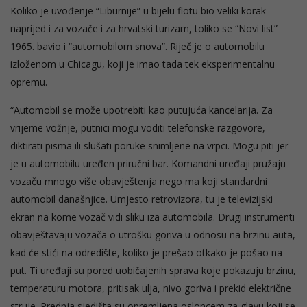
Koliko je uvođenje “Liburnije” u bijelu flotu bio veliki korak
naprijed i za vozače i za hrvatski turizam, toliko se “Novi list”
1965. bavio i “automobilom snova”. Riječ je o automobilu
izloženom u Chicagu, koji je imao tada tek eksperimentalnu
opremu.
“Automobil se može upotrebiti kao putujuća kancelarija. Za
vrijeme vožnje, putnici mogu voditi telefonske razgovore,
diktirati pisma ili slušati poruke snimljene na vrpci. Mogu piti jer
je u automobilu uređen priručni bar. Komandni uređaji pružaju
vozaču mnogo više obavještenja nego ma koji standardni
automobil današnjice. Umjesto retrovizora, tu je televizijski
ekran na kome vozač vidi sliku iza automobila. Drugi instrumenti
obavještavaju vozača o utrošku goriva u odnosu na brzinu auta,
kad će stići na odredište, koliko je prešao otkako je pošao na
put. Ti uređaji su pored uobičajenih sprava koje pokazuju brzinu,
temperaturu motora, pritisak ulja, nivo goriva i prekid električne
struje. Prednja sjedišta su opremljena osloncem za glavu koji se