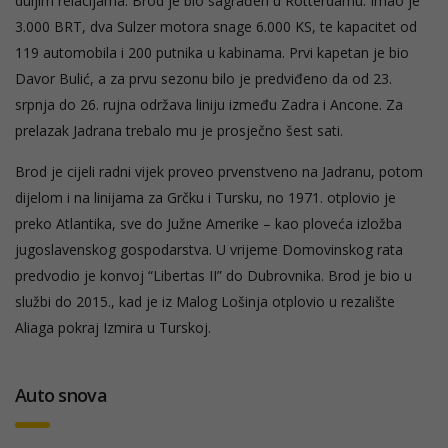
duljim relacijama. Brod je bio sagrađen u Rotterdamu. Imao je
3.000 BRT, dva Sulzer motora snage 6.000 KS, te kapacitet od
119 automobila i 200 putnika u kabinama. Prvi kapetan je bio
Davor Bulić, a za prvu sezonu bilo je predviđeno da od 23.
srpnja do 26. rujna održava liniju između Zadra i Ancone. Za
prelazak Jadrana trebalo mu je prosječno šest sati.
Brod je cijeli radni vijek proveo prvenstveno na Jadranu, potom
dijelom i na linijama za Grčku i Tursku, no 1971. otplovio je
preko Atlantika, sve do Južne Amerike – kao ploveća izložba
jugoslavenskog gospodarstva. U vrijeme Domovinskog rata
predvodio je konvoj “Libertas II” do Dubrovnika. Brod je bio u
službi do 2015., kad je iz Malog Lošinja otplovio u rezalište
Aliaga pokraj Izmira u Turskoj.
Auto snova