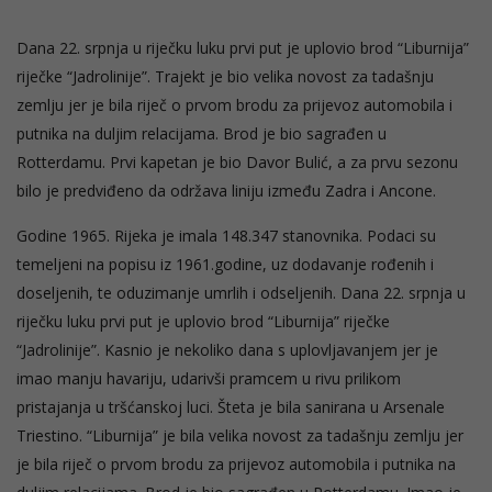
Dana 22. srpnja u riječku luku prvi put je uplovio brod “Liburnija”
riječke “Jadrolinije”. Trajekt je bio velika novost za tadašnju
zemlju jer je bila riječ o prvom brodu za prijevoz automobila i
putnika na duljim relacijama. Brod je bio sagrađen u
Rotterdamu. Prvi kapetan je bio Davor Bulić, a za prvu sezonu
bilo je predviđeno da održava liniju između Zadra i Ancone.
Godine 1965. Rijeka je imala 148.347 stanovnika. Podaci su
temeljeni na popisu iz 1961.godine, uz dodavanje rođenih i
doseljenih, te oduzimanje umrlih i odseljenih. Dana 22. srpnja u
riječku luku prvi put je uplovio brod “Liburnija” riječke
“Jadrolinije”. Kasnio je nekoliko dana s uplovljavanjem jer je
imao manju havariju, udarivši pramcem u rivu prilikom
pristajanja u tršćanskoj luci. Šteta je bila sanirana u Arsenale
Triestino. “Liburnija” je bila velika novost za tadašnju zemlju jer
je bila riječ o prvom brodu za prijevoz automobila i putnika na