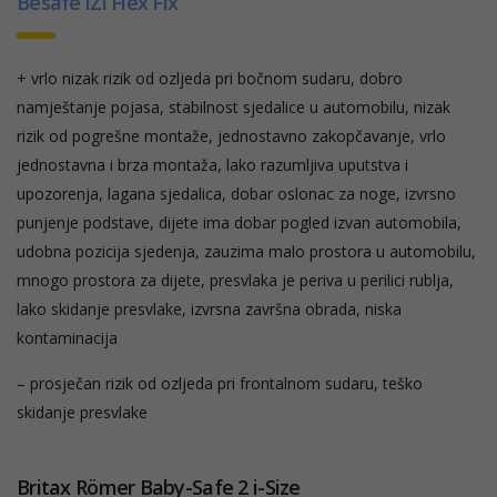
Besafe iZi Flex Fix
+ vrlo nizak rizik od ozljeda pri bočnom sudaru, dobro
namještanje pojasa, stabilnost sjedalice u automobilu, nizak
rizik od pogrešne montaže, jednostavno zakopčavanje, vrlo
jednostavna i brza montaža, lako razumljiva uputstva i
upozorenja, lagana sjedalica, dobar oslonac za noge, izvrsno
punjenje podstave, dijete ima dobar pogled izvan automobila,
udobna pozicija sjedenja, zauzima malo prostora u automobilu,
mnogo prostora za dijete, presvlaka je periva u perilici rublja,
lako skidanje presvlake, izvrsna završna obrada, niska
kontaminacija
– prosječan rizik od ozljeda pri frontalnom sudaru, teško
skidanje presvlake
Britax Römer Baby-Safe 2 i-Size