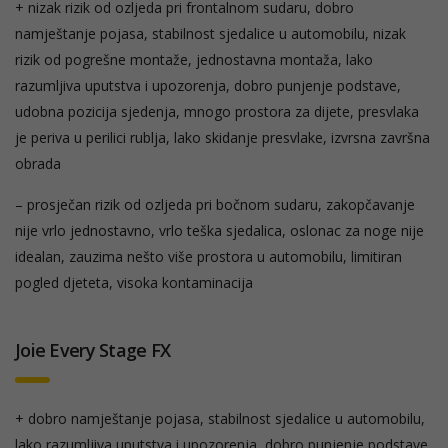
+ nizak rizik od ozljeda pri frontalnom sudaru, dobro
namještanje pojasa, stabilnost sjedalice u automobilu, nizak
rizik od pogrešne montaže, jednostavna montaža, lako
razumljiva uputstva i upozorenja, dobro punjenje podstave,
udobna pozicija sjedenja, mnogo prostora za dijete, presvlaka
je periva u perilici rublja, lako skidanje presvlake, izvrsna završna
obrada
– prosječan rizik od ozljeda pri bočnom sudaru, zakopčavanje
nije vrlo jednostavno, vrlo teška sjedalica, oslonac za noge nije
idealan, zauzima nešto više prostora u automobilu, limitiran
pogled djeteta, visoka kontaminacija
Joie Every Stage FX
+ dobro namještanje pojasa, stabilnost sjedalice u automobilu,
lako razumljiva uputstva i upozorenja, dobro punjenje podstave,