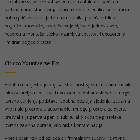
– relativno visok rizik od ozljeda pri frontalnom i bočnom
sudaru, namještanje pojasa nije idealno, sjedalica se ne može
dobro pričvrstiti za sjedalo automobila, povećan rizik od
pogrešne montaže, zakopčavanje nije vrlo jednostavno,
nespretna montaža, teško razumljiva uputstva i upozorenja,
limitiran pogled djeteta
Chicco Youniverse Fix
+ dobro namještanje pojasa, stabilnost sjedalice u automobilu,
lako razumljiva uputstva i upozorenja, dobar oslonac za noge,
izvrsno punjenje podstave, udobna pozicija sjedenja, zauzima
vrlo malo prostora u automobilu, mnogo prostora za dijete,
presvlaka je periva u perilici rublja, lako skidanje presvlake,
izvrsna završna obrada, vrlo niska kontaminacija
– prosječan rizik od ozljeda pri frontalnom sudaru, relativno