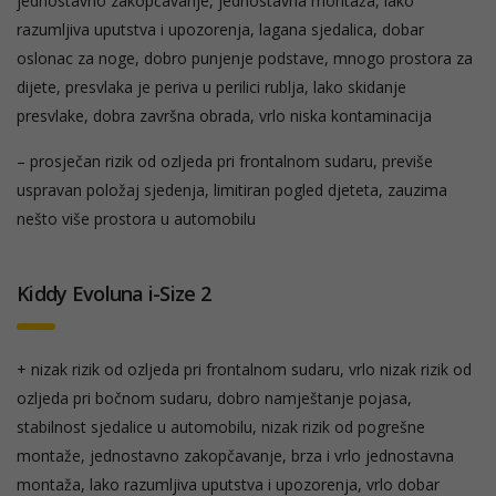
jednostavno zakopčavanje, jednostavna montaža, lako
razumljiva uputstva i upozorenja, lagana sjedalica, dobar
oslonac za noge, dobro punjenje podstave, mnogo prostora za
dijete, presvlaka je periva u perilici rublja, lako skidanje
presvlake, dobra završna obrada, vrlo niska kontaminacija
– prosječan rizik od ozljeda pri frontalnom sudaru, previše
uspravan položaj sjedenja, limitiran pogled djeteta, zauzima
nešto više prostora u automobilu
Kiddy Evoluna i-Size 2
+ nizak rizik od ozljeda pri frontalnom sudaru, vrlo nizak rizik od
ozljeda pri bočnom sudaru, dobro namještanje pojasa,
stabilnost sjedalice u automobilu, nizak rizik od pogrešne
montaže, jednostavno zakopčavanje, brza i vrlo jednostavna
montaža, lako razumljiva uputstva i upozorenja, vrlo dobar