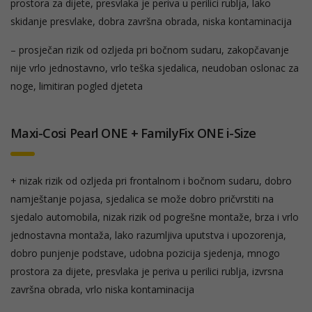
prostora za dijete, presvlaka je periva u perilici rublja, lako
skidanje presvlake, dobra završna obrada, niska kontaminacija
– prosječan rizik od ozljeda pri bočnom sudaru, zakopčavanje
nije vrlo jednostavno, vrlo teška sjedalica, neudoban oslonac za
noge, limitiran pogled djeteta
Maxi-Cosi Pearl ONE + FamilyFix ONE i-Size
+ nizak rizik od ozljeda pri frontalnom i bočnom sudaru, dobro
namještanje pojasa, sjedalica se može dobro pričvrstiti na
sjedalo automobila, nizak rizik od pogrešne montaže, brza i vrlo
jednostavna montaža, lako razumljiva uputstva i upozorenja,
dobro punjenje podstave, udobna pozicija sjedenja, mnogo
prostora za dijete, presvlaka je periva u perilici rublja, izvrsna
završna obrada, vrlo niska kontaminacija