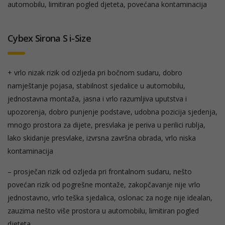
automobilu, limitiran pogled djeteta, povećana kontaminacija
Cybex Sirona S i-Size
+ vrlo nizak rizik od ozljeda pri bočnom sudaru, dobro
namještanje pojasa, stabilnost sjedalice u automobilu,
jednostavna montaža, jasna i vrlo razumljiva uputstva i
upozorenja, dobro punjenje podstave, udobna pozicija sjedenja,
mnogo prostora za dijete, presvlaka je periva u perilici rublja,
lako skidanje presvlake, izvrsna završna obrada, vrlo niska
kontaminacija
– prosječan rizik od ozljeda pri frontalnom sudaru, nešto
povećan rizik od pogrešne montaže, zakopčavanje nije vrlo
jednostavno, vrlo teška sjedalica, oslonac za noge nije idealan,
zauzima nešto više prostora u automobilu, limitiran pogled
djeteta