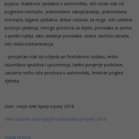
pojasa, stabilnost sjedalice u automobilu, vrlo nizak rizik od
pogrešne montaže, jednostavno zakopčavanje, jednostavna
montaža, lagana sjedalica, dobar oslonac za noge, vrlo udobna
pozicija sjedenja, mnogo prostora za dijete, presvlaka je periva
u perilici rublja, lako skidanje presvlake, dobra završna obrada,
vrlo niska kontaminacija
– prosječan rizik od ozljeda pri frontalnom sudaru, teško
razumljiva uputstva i upozorenja, tanko punjenje podstave,
zauzima nešto više prostora u automobilu, limitiran pogled
djeteta
Izvor: revija HAK lipanj-srpanj 2018.
HAK rezultati testa dječjih autosjedalica lipanj 2018.
Ostali testovi