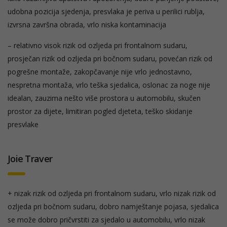
udobna pozicija sjedenja, presvlaka je periva u perilici rublja,
izvrsna završna obrada, vrlo niska kontaminacija
– relativno visok rizik od ozljeda pri frontalnom sudaru,
prosječan rizik od ozljeda pri bočnom sudaru, povećan rizik od
pogrešne montaže, zakopčavanje nije vrlo jednostavno,
nespretna montaža, vrlo teška sjedalica, oslonac za noge nije
idealan, zauzima nešto više prostora u automobilu, skučen
prostor za dijete, limitiran pogled djeteta, teško skidanje
presvlake
Joie Traver
+ nizak rizik od ozljeda pri frontalnom sudaru, vrlo nizak rizik od
ozljeda pri bočnom sudaru, dobro namještanje pojasa, sjedalica
se može dobro pričvrstiti za sjedalo u automobilu, vrlo nizak