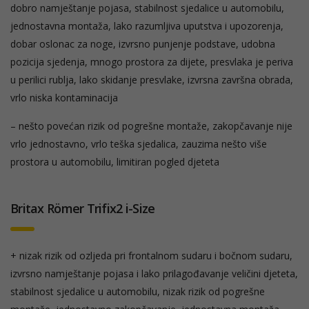
dobro namještanje pojasa, stabilnost sjedalice u automobilu,
jednostavna montaža, lako razumljiva uputstva i upozorenja,
dobar oslonac za noge, izvrsno punjenje podstave, udobna
pozicija sjedenja, mnogo prostora za dijete, presvlaka je periva
u perilici rublja, lako skidanje presvlake, izvrsna završna obrada,
vrlo niska kontaminacija
– nešto povećan rizik od pogrešne montaže, zakopčavanje nije
vrlo jednostavno, vrlo teška sjedalica, zauzima nešto više
prostora u automobilu, limitiran pogled djeteta
Britax Römer Trifix2 i-Size
+ nizak rizik od ozljeda pri frontalnom sudaru i bočnom sudaru,
izvrsno namještanje pojasa i lako prilagođavanje veličini djeteta,
stabilnost sjedalice u automobilu, nizak rizik od pogrešne