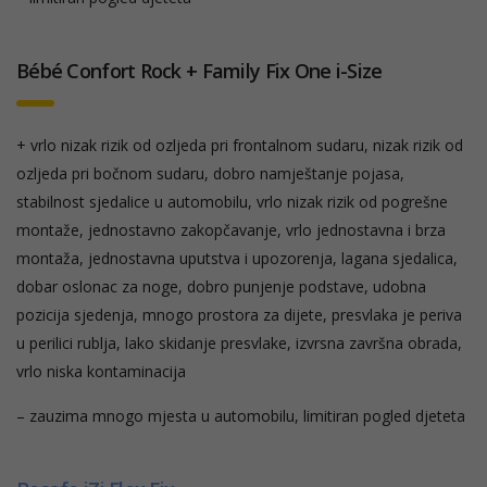
Bébé Confort Rock + Family Fix One i-Size
+ vrlo nizak rizik od ozljeda pri frontalnom sudaru, nizak rizik od
ozljeda pri bočnom sudaru, dobro namještanje pojasa,
stabilnost sjedalice u automobilu, vrlo nizak rizik od pogrešne
montaže, jednostavno zakopčavanje, vrlo jednostavna i brza
montaža, jednostavna uputstva i upozorenja, lagana sjedalica,
dobar oslonac za noge, dobro punjenje podstave, udobna
pozicija sjedenja, mnogo prostora za dijete, presvlaka je periva
u perilici rublja, lako skidanje presvlake, izvrsna završna obrada,
vrlo niska kontaminacija
– zauzima mnogo mjesta u automobilu, limitiran pogled djeteta