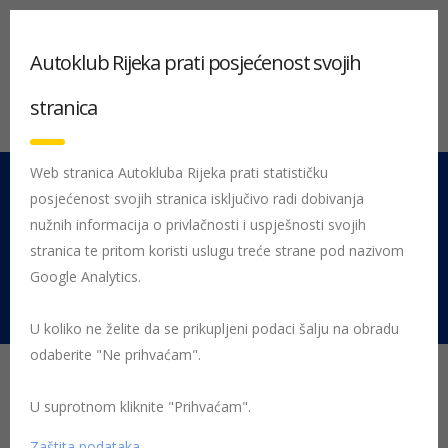
Autoklub Rijeka prati posjećenost svojih
stranica
Web stranica Autokluba Rijeka prati statističku
posjećenost svojih stranica isključivo radi dobivanja
051 212 442
Centrala
nužnih informacija o privlačnosti i uspješnosti svojih
Pon - Pet 08:00 - 16:00
stranica te pritom koristi uslugu treće strane pod nazivom
Google Analytics.
Rujevica 9/1, 51000 Rijeka
U koliko ne želite da se prikupljeni podaci šalju na obradu
odaberite "Ne prihvaćam".
HAK objavio rezultate
novog testa dječjih
U suprotnom kliknite "Prihvaćam".
Zaštita podataka