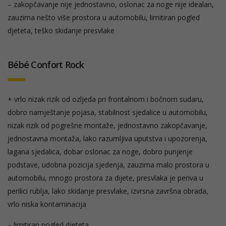
– zakopčavanje nije jednostavno, oslonac za noge nije idealan,
zauzima nešto više prostora u automobilu, limitiran pogled
djeteta, teško skidanje presvlake
Bébé Confort Rock
+ vrlo nizak rizik od ozljeda pri frontalnom i bočnom sudaru,
dobro namještanje pojasa, stabilnost sjedalice u automobilu,
nizak rizik od pogrešne montaže, jednostavno zakopčavanje,
jednostavna montaža, lako razumljiva uputstva i upozorenja,
lagana sjedalica, dobar oslonac za noge, dobro punjenje
podstave, udobna pozicija sjedenja, zauzima malo prostora u
automobilu, mnogo prostora za dijete, presvlaka je periva u
perilici rublja, lako skidanje presvlake, izvrsna završna obrada,
vrlo niska kontaminacija
– limitiran pogled djeteta