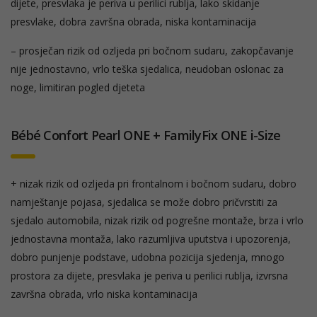
dijete, presvlaka je periva u perilici rublja, lako skidanje
presvlake, dobra završna obrada, niska kontaminacija
– prosječan rizik od ozljeda pri bočnom sudaru, zakopčavanje
nije jednostavno, vrlo teška sjedalica, neudoban oslonac za
noge, limitiran pogled djeteta
Bébé Confort Pearl ONE + FamilyFix ONE i-Size
+ nizak rizik od ozljeda pri frontalnom i bočnom sudaru, dobro
namještanje pojasa, sjedalica se može dobro pričvrstiti za
sjedalo automobila, nizak rizik od pogrešne montaže, brza i vrlo
jednostavna montaža, lako razumljiva uputstva i upozorenja,
dobro punjenje podstave, udobna pozicija sjedenja, mnogo
prostora za dijete, presvlaka je periva u perilici rublja, izvrsna
završna obrada, vrlo niska kontaminacija