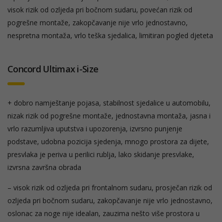
visok rizik od ozljeda pri bočnom sudaru, povećan rizik od
pogrešne montaže, zakopčavanje nije vrlo jednostavno,
nespretna montaža, vrlo teška sjedalica, limitiran pogled djeteta
Concord Ultimax i-Size
+ dobro namještanje pojasa, stabilnost sjedalice u automobilu,
nizak rizik od pogrešne montaže, jednostavna montaža, jasna i
vrlo razumljiva uputstva i upozorenja, izvrsno punjenje
podstave, udobna pozicija sjedenja, mnogo prostora za dijete,
presvlaka je periva u perilici rublja, lako skidanje presvlake,
izvrsna završna obrada
– visok rizik od ozljeda pri frontalnom sudaru, prosječan rizik od
ozljeda pri bočnom sudaru, zakopčavanje nije vrlo jednostavno,
oslonac za noge nije idealan, zauzima nešto više prostora u