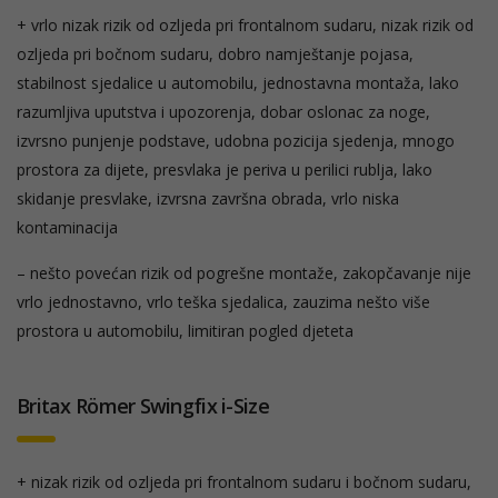
+ vrlo nizak rizik od ozljeda pri frontalnom sudaru, nizak rizik od
ozljeda pri bočnom sudaru, dobro namještanje pojasa,
stabilnost sjedalice u automobilu, jednostavna montaža, lako
razumljiva uputstva i upozorenja, dobar oslonac za noge,
izvrsno punjenje podstave, udobna pozicija sjedenja, mnogo
prostora za dijete, presvlaka je periva u perilici rublja, lako
skidanje presvlake, izvrsna završna obrada, vrlo niska
kontaminacija
– nešto povećan rizik od pogrešne montaže, zakopčavanje nije
vrlo jednostavno, vrlo teška sjedalica, zauzima nešto više
prostora u automobilu, limitiran pogled djeteta
Britax Römer Swingfix i-Size
+ nizak rizik od ozljeda pri frontalnom sudaru i bočnom sudaru,