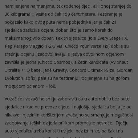
namijenjene najmanjima, tek rođenoj djeci, ali i onoj starijoj do
36 kilograma ili visine do čak 150 centimetara. Testiranje je
pokazalo kako ovog puta nema pobjednika jer je čak 21
sjedalica zaslužila ocjenu dobar, što je samo korak do
maksimalnog vrlo dobar. Tek tri sjedalice (Joie Every Stage FX,
Peg Perego Viaggio 1-2-3 Via, Chicco Youniverse Fix) dobile su
srednju ocjenu i zadovoljavaju, s jedva dovoljnom ocjenom
završila je jedna (Chicco Cosmos), a četiri kandidata (Avionaut
Ultralite + IQ base, Jané Gravity, Concord Ultimax i-Size, Giordani
Evolution Isofix) pala su na testiranju i ocijenjena su najgorom
mogućom ocjenom – loš.
Vozačice i vozači ne smiju zaboraviti da u automobilu bez auto
sjedalice nikad ne prevoze dijete. I najlošija sjedalica bolja je od
nikakve i njezinim korištenjem značajno se smanjuje mogućnost
zadobivanja teških ozljeda prilikom prometne nesreće. Dječju
auto sjedalicu treba koristiti uvijek i bez iznimke, pa čak i na