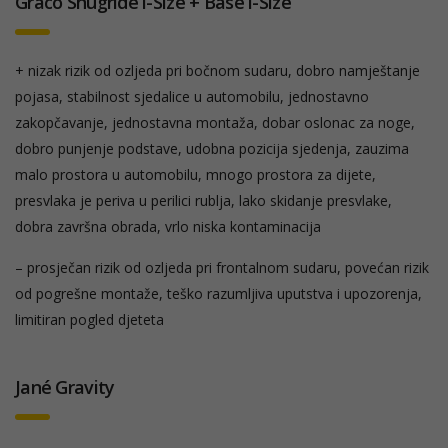
Graco Snugride i-Size + Base i-Size
+ nizak rizik od ozljeda pri bočnom sudaru, dobro namještanje
pojasa, stabilnost sjedalice u automobilu, jednostavno
zakopčavanje, jednostavna montaža, dobar oslonac za noge,
dobro punjenje podstave, udobna pozicija sjedenja, zauzima
malo prostora u automobilu, mnogo prostora za dijete,
presvlaka je periva u perilici rublja, lako skidanje presvlake,
dobra završna obrada, vrlo niska kontaminacija
– prosječan rizik od ozljeda pri frontalnom sudaru, povećan rizik
od pogrešne montaže, teško razumljiva uputstva i upozorenja,
limitiran pogled djeteta
Jané Gravity