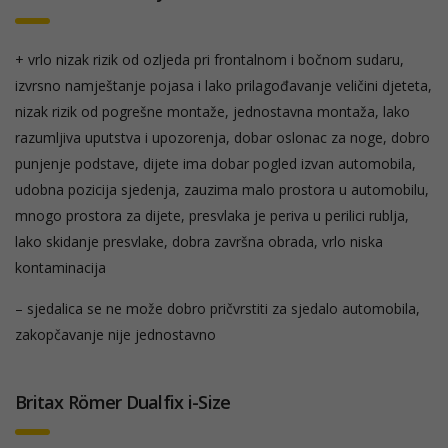
+ vrlo nizak rizik od ozljeda pri frontalnom i bočnom sudaru,
izvrsno namještanje pojasa i lako prilagođavanje veličini djeteta,
nizak rizik od pogrešne montaže, jednostavna montaža, lako
razumljiva uputstva i upozorenja, dobar oslonac za noge, dobro
punjenje podstave, dijete ima dobar pogled izvan automobila,
udobna pozicija sjedenja, zauzima malo prostora u automobilu,
mnogo prostora za dijete, presvlaka je periva u perilici rublja,
lako skidanje presvlake, dobra završna obrada, vrlo niska
kontaminacija
– sjedalica se ne može dobro pričvrstiti za sjedalo automobila,
zakopčavanje nije jednostavno
Britax Römer Dualfix i-Size