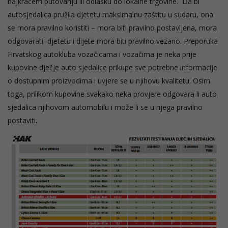
najkraćem putovanju ili odlasku do lokalne trgovine. Da bi
autosjedalica pružila djetetu maksimalnu zaštitu u sudaru, ona
se mora pravilno koristiti – mora biti pravilno postavljena, mora
odgovarati djetetu i dijete mora biti pravilno vezano. Preporuka
Hrvatskog autokluba vozačicama i vozačima je neka prije
kupovine dječje auto sjedalice prikupe sve potrebne informacije
o dostupnim proizvodima i uvjere se u njihovu kvalitetu. Osim
toga, prilikom kupovine svakako neka provjere odgovara li auto
sjedalica njihovom automobilu i može li se u njega pravilno
postaviti.