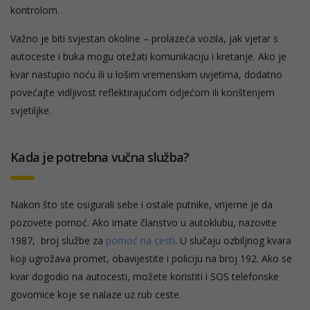
kontrolom.
Važno je biti svjestan okoline – prolazeća vozila, jak vjetar s
autoceste i buka mogu otežati komunikaciju i kretanje. Ako je
kvar nastupio noću ili u lošim vremenskim uvjetima, dodatno
povećajte vidljivost reflektirajućom odjećom ili korištenjem
svjetiljke.
Kada je potrebna vučna služba?
Nakon što ste osigurali sebe i ostale putnike, vrijeme je da
pozovete pomoć. Ako imate članstvo u autoklubu, nazovite
1987, broj službe za
pomoć na cesti
. U slučaju ozbiljnog kvara
koji ugrožava promet, obavijestite i policiju na broj 192. Ako se
kvar dogodio na autocesti, možete koristiti i SOS telefonske
govornice koje se nalaze uz rub ceste.