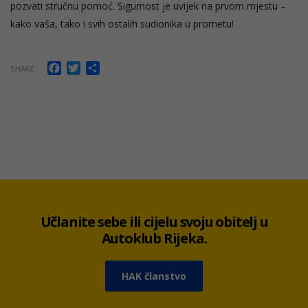
pozvati stručnu pomoć. Sigurnost je uvijek na prvom mjestu –
kako vaša, tako i svih ostalih sudionika u prometu!
Facebook
Twitter
Share
SHARE
Učlanite sebe ili cijelu svoju obitelj u
Autoklub Rijeka.
HAK članstvo