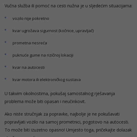
Vučna služba ili pomoć na cesti nužna je u sljedećim situacijama:
vozilo nije pokretno
kvar ugrožava sigurnost (kočnice, upravljač)
prometna nesreća
puknuće gume na rizičnoj lokaciji
kvar na autocesti
kvar motora ili elektroničkog sustava
U takvim okolnostima, pokušaj samostalnog rješavanja
problema može biti opasan i neučinkovit.
Ako niste stručnjak za popravke, najbolje je ne pokušavati
popravljati vozilo na samoj prometnici, pogotovo na autocesti.
To može biti izuzetno opasno! Umjesto toga, pričekajte dolazak