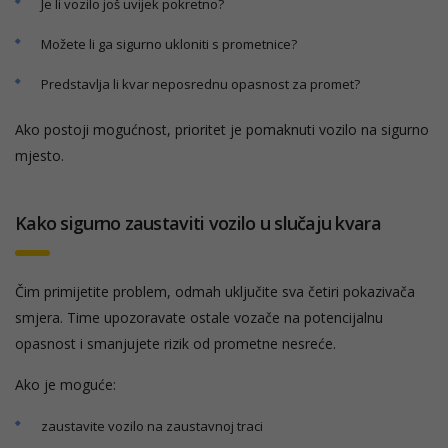
Je li vozilo još uvijek pokretno?
Možete li ga sigurno ukloniti s prometnice?
Predstavlja li kvar neposrednu opasnost za promet?
Ako postoji mogućnost, prioritet je pomaknuti vozilo na sigurno
mjesto.
Kako sigurno zaustaviti vozilo u slučaju kvara
Čim primijetite problem, odmah uključite sva četiri pokazivača
smjera. Time upozoravate ostale vozače na potencijalnu
opasnost i smanjujete rizik od prometne nesreće.
Ako je moguće:
zaustavite vozilo na zaustavnoj traci