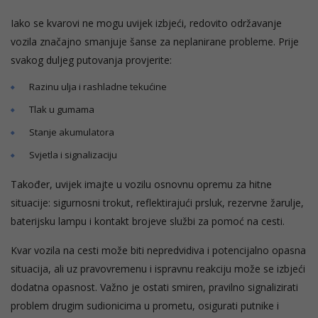
Iako se kvarovi ne mogu uvijek izbjeći, redovito održavanje
vozila značajno smanjuje šanse za neplanirane probleme. Prije
svakog duljeg putovanja provjerite:
Razinu ulja i rashladne tekućine
Tlak u gumama
Stanje akumulatora
Svjetla i signalizaciju
Također, uvijek imajte u vozilu osnovnu opremu za hitne
situacije: sigurnosni trokut, reflektirajući prsluk, rezervne žarulje,
baterijsku lampu i kontakt brojeve službi za pomoć na cesti.
Kvar vozila na cesti može biti nepredvidiva i potencijalno opasna
situacija, ali uz pravovremenu i ispravnu reakciju može se izbjeći
dodatna opasnost. Važno je ostati smiren, pravilno signalizirati
problem drugim sudionicima u prometu, osigurati putnike i