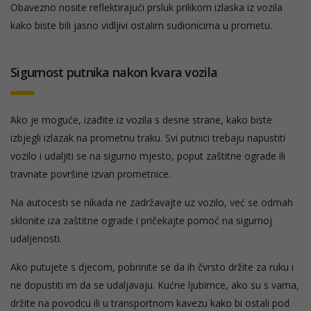
Obavezno nosite reflektirajući prsluk prilikom izlaska iz vozila
kako biste bili jasno vidljivi ostalim sudionicima u prometu.
Sigurnost putnika nakon kvara vozila
Ako je moguće, izađite iz vozila s desne strane, kako biste
izbjegli izlazak na prometnu traku. Svi putnici trebaju napustiti
vozilo i udaljiti se na sigurno mjesto, poput zaštitne ograde ili
travnate površine izvan prometnice.
Na autocesti se nikada ne zadržavajte uz vozilo, već se odmah
sklonite iza zaštitne ograde i pričekajte pomoć na sigurnoj
udaljenosti.
Ako putujete s djecom, pobrinite se da ih čvrsto držite za ruku i
ne dopustiti im da se udaljavaju. Kućne ljubimce, ako su s vama,
držite na povodcu ili u transportnom kavezu kako bi ostali pod