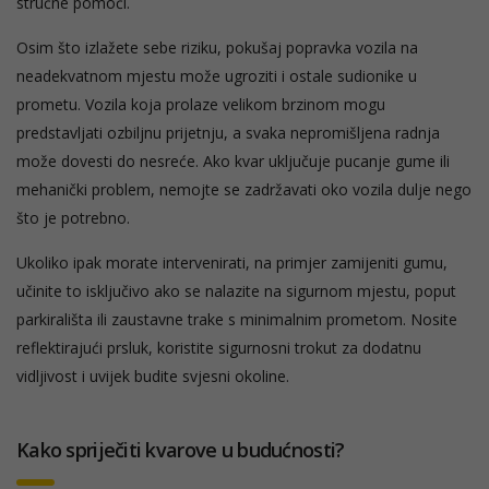
stručne pomoći.
Osim što izlažete sebe riziku, pokušaj popravka vozila na
neadekvatnom mjestu može ugroziti i ostale sudionike u
prometu. Vozila koja prolaze velikom brzinom mogu
predstavljati ozbiljnu prijetnju, a svaka nepromišljena radnja
može dovesti do nesreće. Ako kvar uključuje pucanje gume ili
mehanički problem, nemojte se zadržavati oko vozila dulje nego
što je potrebno.
Ukoliko ipak morate intervenirati, na primjer zamijeniti gumu,
učinite to isključivo ako se nalazite na sigurnom mjestu, poput
parkirališta ili zaustavne trake s minimalnim prometom. Nosite
reflektirajući prsluk, koristite sigurnosni trokut za dodatnu
vidljivost i uvijek budite svjesni okoline.
Kako spriječiti kvarove u budućnosti?