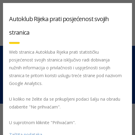
Autoklub Rijeka prati posjećenost svojih
stranica
Web stranica Autokluba Rijeka prati statističku
posjećenost svojih stranica isključivo radi dobivanja
051 212 442
Centrala
nužnih informacija o privlačnosti i uspješnosti svojih
Pon - Pet 08:00 - 16:00
stranica te pritom koristi uslugu treće strane pod nazivom
Google Analytics.
Rujevica 9/1, 51000 Rijeka
U koliko ne želite da se prikupljeni podaci šalju na obradu
odaberite "Ne prihvaćam".
Pomoć na cesti: što učiniti
kada dođe do kvara
U suprotnom kliknite "Prihvaćam".
Zaštita podataka