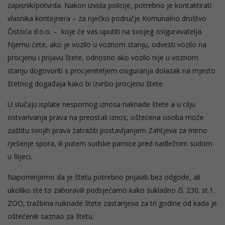
zapisnik/potvrda. Nakon izvida policije, potrebno je kontaktirati
vlasnika kontejnera – za riječko područje Komunalno društvo
Čistoća d.o.o. – koje će vas uputiti na svojeg osiguravatelja.
Njemu ćete, ako je vozilo u voznom stanju, odvesti vozilo na
procjenu i prijavu štete, odnosno ako vozilo nije u voznom
stanju dogovoriti s procjeniteljem osiguranja dolazak na mjesto
štetnog događaja kako bi izvršio procjenu štete.
U slučaju isplate nespornog iznosa naknade štete a u cilju
ostvarivanja prava na preostali iznos, oštećena osoba može
zaštitu svojih prava zatražiti postavljanjem Zahtjeva za mirno
rješenje spora, ili putem sudske parnice pred nadležnim sudom
u Rijeci.
Napominjemo da je štetu potrebno prijaviti bez odgode, ali
ukoliko ste to zaboravili podsjećamo kako sukladno čl. 230. st.1.
ZOO, tražbina naknade štete zastarijeva za tri godine od kada je
oštećenik saznao za štetu.