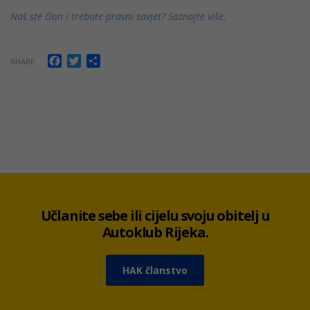
Naš ste član i trebate pravni savjet? Saznajte više.
Facebook
Twitter
Share
SHARE
Učlanite sebe ili cijelu svoju obitelj u
Autoklub Rijeka.
HAK članstvo