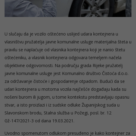
U slučaju da je vozilo oštećeno uslijed udara kontejnera u
vlasništvu pružatelja javne komunalne usluge materijalna šteta u
pravilu se naplaćuje od vlasnika kontejnera koji je nanio štetu
oštećeniku, a vlasnik kontejnera odgovara temeljem načela
objektivne odgovornosti. Na području grada Rijeke pružatelj
javne komunalne usluge jest Komunalno društvo Čistoća d.o.o.
za održavanje čistoće i gospodarenje otpadom. Budući da se
udari kontejnera u motorna vozila najčešće događaju kada su
nošeni burom ili jugom, u tome kontekstu predstavljaju opasnu
stvar, a isto proizlazi i iz sudske odluke Županijskog suda u
Slavonskom brodu, Stalna služba u Požegi, posl. br. 12
Gž-147/2021-3 od dana 19.03.2021.
Uvodno spomenutom odlukom presuđeno je kako kontejner za