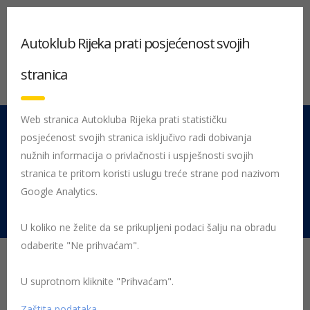
Autoklub Rijeka prati posjećenost svojih
stranica
Web stranica Autokluba Rijeka prati statističku
posjećenost svojih stranica isključivo radi dobivanja
051 212 442
Centrala
nužnih informacija o privlačnosti i uspješnosti svojih
Pon - Pet 08:00 - 16:00
stranica te pritom koristi uslugu treće strane pod nazivom
Google Analytics.
Rujevica 9/1, 51000 Rijeka
U koliko ne želite da se prikupljeni podaci šalju na obradu
odaberite "Ne prihvaćam".
Naknada štete na vozilu
zbog udara kontejnera -
U suprotnom kliknite "Prihvaćam".
Zaštita podataka