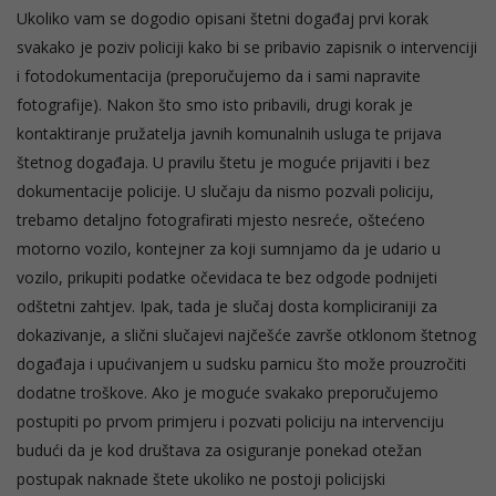
Ukoliko vam se dogodio opisani štetni događaj prvi korak
svakako je poziv policiji kako bi se pribavio zapisnik o intervenciji
i fotodokumentacija (preporučujemo da i sami napravite
fotografije). Nakon što smo isto pribavili, drugi korak je
kontaktiranje pružatelja javnih komunalnih usluga te prijava
štetnog događaja. U pravilu štetu je moguće prijaviti i bez
dokumentacije policije. U slučaju da nismo pozvali policiju,
trebamo detaljno fotografirati mjesto nesreće, oštećeno
motorno vozilo, kontejner za koji sumnjamo da je udario u
vozilo, prikupiti podatke očevidaca te bez odgode podnijeti
odštetni zahtjev. Ipak, tada je slučaj dosta kompliciraniji za
dokazivanje, a slični slučajevi najčešće završe otklonom štetnog
događaja i upućivanjem u sudsku parnicu što može prouzročiti
dodatne troškove. Ako je moguće svakako preporučujemo
postupiti po prvom primjeru i pozvati policiju na intervenciju
budući da je kod društava za osiguranje ponekad otežan
postupak naknade štete ukoliko ne postoji policijski