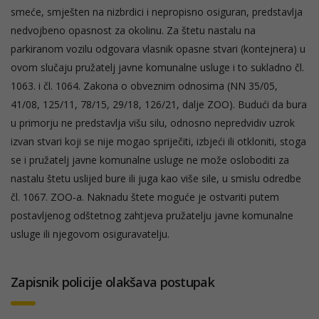
smeće, smješten na nizbrdici i nepropisno osiguran, predstavlja
nedvojbeno opasnost za okolinu. Za štetu nastalu na
parkiranom vozilu odgovara vlasnik opasne stvari (kontejnera) u
ovom slučaju pružatelj javne komunalne usluge i to sukladno čl.
1063. i čl. 1064. Zakona o obveznim odnosima (NN 35/05,
41/08, 125/11, 78/15, 29/18, 126/21, dalje ZOO). Budući da bura
u primorju ne predstavlja višu silu, odnosno nepredvidiv uzrok
izvan stvari koji se nije mogao spriječiti, izbjeći ili otkloniti, stoga
se i pružatelj javne komunalne usluge ne može osloboditi za
nastalu štetu uslijed bure ili juga kao više sile, u smislu odredbe
čl. 1067. ZOO-a. Naknadu štete moguće je ostvariti putem
postavljenog odštetnog zahtjeva pružatelju javne komunalne
usluge ili njegovom osiguravatelju.
Zapisnik policije olakšava postupak