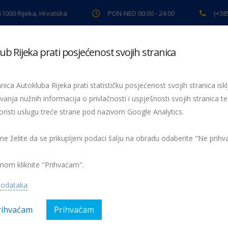
 51000 Rijeka, Hrvatska
PON-NED 00:00 - 24:00
(+38
ub Rijeka prati posjećenost svojih stranica
ki pregled
Pomoć na cesti
Servis
Preventiva
Spor
nica Autokluba Rijeka prati statističku posjećenost svojih stranica iskl
ionalnog dana sigurnosti
vanja nužnih informacija o privlačnosti i uspješnosti svojih stranica te
oristi uslugu treće strane pod nazivom Google Analytics.
 ne želite da se prikupljeni podaci šalju na obradu odaberite "Ne prih
 misli na pravila i vozača“
nom kliknite "Prihvaćam".
gorija:
AK Rijeka, Magazin, Preventiva
Nema kom
podataka
rihvaćam
Prihvaćam