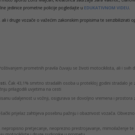
obilne jedinice prometne policije pogledajte u
EDUKATIVNOM VIDEU
.
, ali i druge vozače o važećim zakonskim propisima te senzibilizirati o
Poštivanjem prometnih pravila čuvaju se životi motociklista, ali i svih 
sti.
Čak 43,1% smrtno stradalih osoba u protekloj godini stradalo je
žnju prilagodili uvjetima na cesti
isanu udaljenost u vožnji, osigurava se dovoljno vremena i prostora 
ešački prijelaz zahtijeva posebnu pažnju i obazrivost vozača. Obvezno
, nepropisno pretjecanje, neoprezno prestrojavanje, mimoilaženje te
ju motocikliste i druge sudionike u prometu.