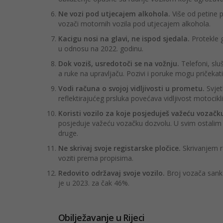
Ne vozi pod utjecajem alkohola.
Više od petine 
vozači motornih vozila pod utjecajem alkohola.
Kacigu nosi na glavi, ne ispod sjedala.
Protekle 
u odnosu na 2022. godinu.
Dok voziš, usredotoči se na vožnju.
Telefoni, slu
a ruke na upravljaču. Pozivi i poruke mogu pričekati
Vodi računa o svojoj vidljivosti u prometu.
Svjet
reflektirajućeg prsluka povećava vidljivost motocik
Koristi vozilo za koje posjeduješ važeću vozač
posjeduje važeću vozačku dozvolu. U svim ostalim 
druge.
Ne skrivaj svoje registarske pločice.
Skrivanjem re
voziti prema propisima.
Redovito održavaj svoje vozilo.
Broj vozača sank
je u 2023. za čak 46%.
Obilježavanje u Rijeci