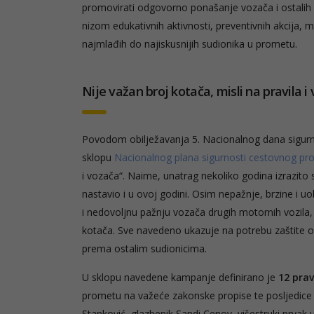
promovirati odgovorno ponašanje vozača i ostalih 
nizom edukativnih aktivnosti, preventivnih akcija, 
najmlađih do najiskusnijih sudionika u prometu.
Nije važan broj kotača, misli na pravila i
Povodom obilježavanja 5. Nacionalnog dana sigurn
sklopu
Nacionalnog plana sigurnosti cestovnog p
i vozača“. Naime, unatrag nekoliko godina izrazito s
nastavio i u ovoj godini. Osim nepažnje, brzine i u
i nedovoljnu pažnju vozača drugih motornih vozila, 
kotača. Sve navedeno ukazuje na potrebu zaštite ov
prema ostalim sudionicima.
U sklopu navedene kampanje definirano je
12 prav
prometu na važeće zakonske propise te posljedice nj
Stanković, glazbenik Sandi Cenov, višestruki prvak