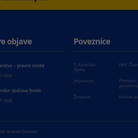
e objave
Poveznice
anstvo – pravne osobe
O Autoklubu
HAK Člans
Rijeka
07.2026
Impressum
Prometna
preventiva
oridor spašava živote
Žmigavac
Korisne p
07.2026
web stranice
Enecom