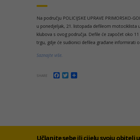
Na području POLICIJSKE UPRAVE PRIMORSKO-GORANS
u ponedjeljak, 21. listopada defileom motociklista 
klubova s ovog područja. Defile će započet oko 11 s
trgu, gdje će sudionici defilea građane informirati o
Saznajte više.
Facebook
Twitter
Share
SHARE
Učlanite sebe ili cijelu svoju obitelj