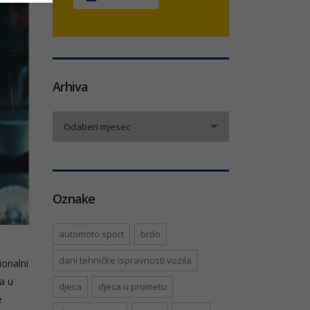
Arhiva
Arhiva
Odaberi mjesec
Oznake
automoto sport
brdo
dani tehničke ispravnosti vozila
ionalni
a u
djeca
djeca u prometu
e