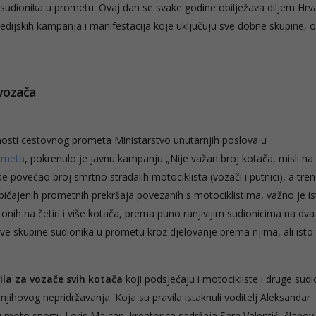
sudionika u prometu. Ovaj dan se svake godine obilježava diljem Hrv
medijskih kampanja i manifestacija koje uključuju sve dobne skupine, 
 vozača
osti cestovnog prometa Ministarstvo unutarnjih poslova u
rometa
, pokrenulo je javnu kampanju „Nije važan broj kotača, misli na 
e povećao broj smrtno stradalih motociklista (vozači i putnici), a tre
običajenih prometnih prekršaja povezanih s motociklistima, važno je is
onih na četiri i više kotača, prema puno ranjivijim sudionicima na dva
e skupine sudionika u prometu kroz djelovanje prema njima, ali isto 
ila za vozače svih kotača
koji podsjećaju i motocikliste i druge sudi
ihovog nepridržavanja. Koja su pravila istaknuli voditelj Aleksandar
 u moto sportu Loris Majcan, kreatorica sadržaja Sara Valentić, člano