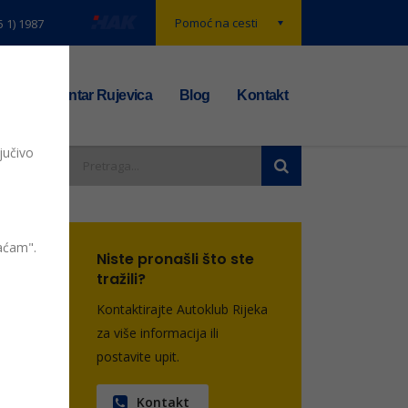
Pomoć na cesti
5 1) 1987
t
TS centar Rujevica
Blog
Kontakt
jučivo
vaćam".
Niste pronašli što ste
tražili?
Kontaktirajte Autoklub Rijeka
entara
za više informacija ili
postavite upit.
Kontakt