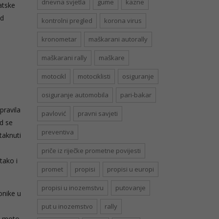
dnevna svjetla
gume
kazne
atske
od
kontrolni pregled
korona virus
kronometar
maškarani autorally
maškarani rally
maškare
motocikl
motociklisti
osiguranje
osiguranje automobila
pari-bakar
pravila
pavlović
pravni savjeti
nd se
preventiva
taknuti
priče iz riječke prometne povijesti
tako i
promet
propisi
propisi u europi
propisi u inozemstvu
putovanje
onike u
put u inozemstvo
rally
vi moto