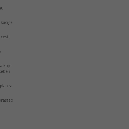
su
 kacige
cesti,
e
a koje
sebe i
planira
orastao