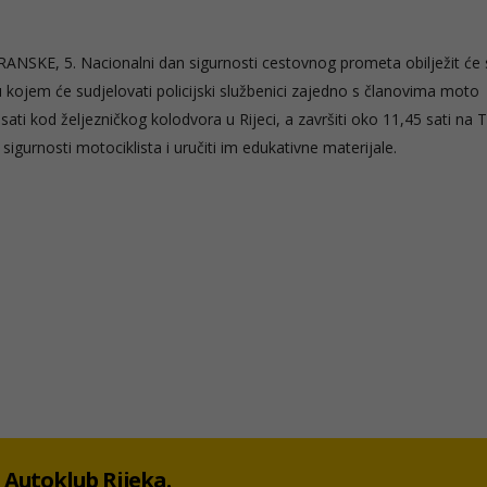
KE, 5. Nacionalni dan sigurnosti cestovnog prometa obilježit će 
u kojem će sudjelovati policijski službenici zajedno s članovima moto
ati kod željezničkog kolodvora u Rijeci, a završiti oko 11,45 sati na
 sigurnosti motociklista i uručiti im edukativne materijale.
 u Autoklub Rijeka.