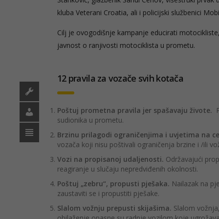
kluba Veterani Croatia, ali i policijski službenici M
Cilj je ovogodišnje kampanje educirati motocikliste
javnost o ranjivosti motociklista u prometu.
12 pravila za vozače svih kotača
Poštuj prometna pravila jer spašavaju živote.
sudionika u prometu.
Brzinu prilagodi ograničenjima i uvjetima na ce
vozača koji nisu poštivali ograničenja brzine i /ili vo
Vozi na propisanoj udaljenosti.
Održavajući prop
reagiranje u slučaju nepredviđenih okolnosti.
Poštuj „zebru“, propusti pješaka.
Nailazak na pj
zaustaviti se i propustiti pješake.
Slalom vožnju prepusti skijašima.
Slalom vožnja
obilaženje opasne su radnje vozilom koje ugrožava