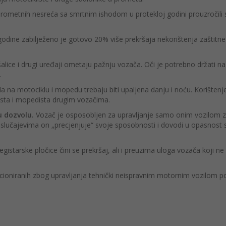
prometnih nesreća sa smrtnim ishodom u protekloj godini prouzročili 
godine zabilježeno je gotovo 20% više prekršaja nekorištenja zaštitne
šalice i drugi uređaji ometaju pažnju vozača. Oči je potrebno držati na 
.
la na motociklu i mopedu trebaju biti upaljena danju i noću. Korištenj
lista i mopedista drugim vozačima.
ku dozvolu.
Vozač je osposobljen za upravljanje samo onim vozilom z
slučajevima on „precjenjuje“ svoje sposobnosti i dovodi u opasnost 
gistarske pločice čini se prekršaj, ali i preuzima uloga vozača koji ne 
cioniranih zbog upravljanja tehnički neispravnim motornim vozilom p