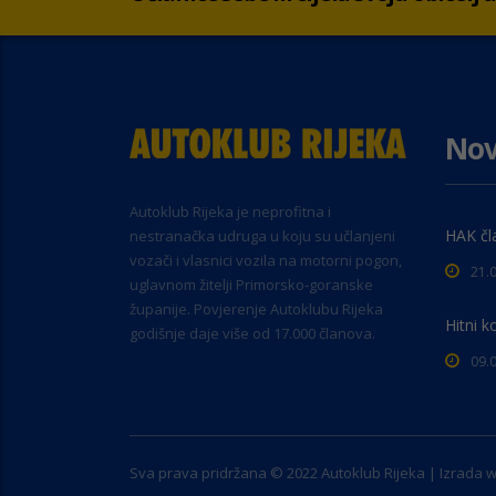
Nov
Autoklub Rijeka je neprofitna i
HAK čl
nestranačka udruga u koju su učlanjeni
vozači i vlasnici vozila na motorni pogon,
21.
uglavnom žitelji Primorsko-goranske
županije. Povjerenje Autoklubu Rijeka
Hitni k
godišnje daje više od 17.000 članova.
09.
Sva prava pridržana © 2022 Autoklub Rijeka | Izrada 