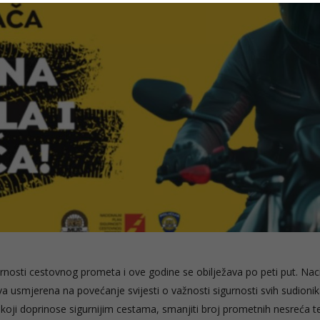
nosti cestovnog prometa i ove godine se obilježava po peti put. Nac
iva usmjerena na povećanje svijesti o važnosti sigurnosti svih sudionik
e koji doprinose sigurnijim cestama, smanjiti broj prometnih nesreća t