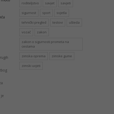
roditeljstvo
savjet
savjeti
sigurnost
sport
svjetla
pću
tehnički pregled
testovi
ušteda
vozač
zakon
zakon o sigurnosti prometa na
cestama
zimska oprema
zimske gume
drugih
zimski uvjeti
 zbog
za
 je