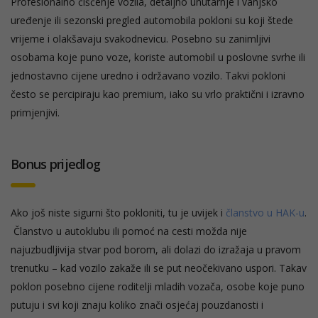
Profesionalno čišćenje vozila, detaljno unutarnje i vanjsko
uređenje ili sezonski pregled automobila pokloni su koji štede
vrijeme i olakšavaju svakodnevicu. Posebno su zanimljivi
osobama koje puno voze, koriste automobil u poslovne svrhe ili
jednostavno cijene uredno i održavano vozilo. Takvi pokloni
često se percipiraju kao premium, iako su vrlo praktični i izravno
primjenjivi.
Bonus prijedlog
Ako još niste sigurni što pokloniti, tu je uvijek i
članstvo u HAK-u
.
Članstvo u autoklubu ili pomoć na cesti možda nije
najuzbudljivija stvar pod borom, ali dolazi do izražaja u pravom
trenutku – kad vozilo zakaže ili se put neočekivano uspori. Takav
poklon posebno cijene roditelji mladih vozača, osobe koje puno
putuju i svi koji znaju koliko znači osjećaj pouzdanosti i