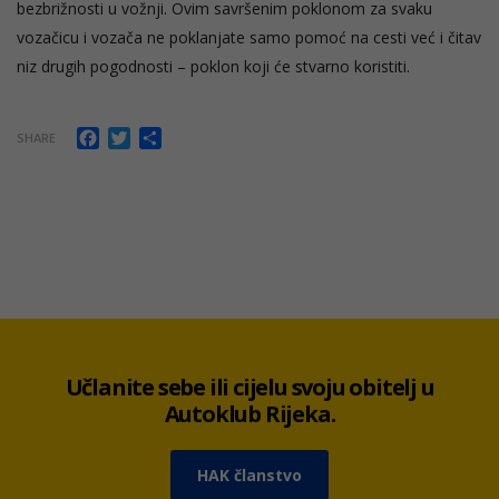
bezbrižnosti u vožnji. Ovim savršenim poklonom za svaku
vozačicu i vozača ne poklanjate samo pomoć na cesti već i čitav
niz drugih pogodnosti – poklon koji će stvarno koristiti.
Facebook
Twitter
Share
SHARE
Učlanite sebe ili cijelu svoju obitelj u
Autoklub Rijeka.
HAK članstvo