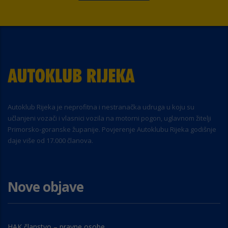
Autoklub Rijeka je neprofitna i nestranačka udruga u koju su
učlanjeni vozači i vlasnici vozila na motorni pogon, uglavnom žitelji
Primorsko-goranske županije. Povjerenje Autoklubu Rijeka godišnje
daje više od 17.000 članova.
Nove objave
HAK članstvo – pravne osobe