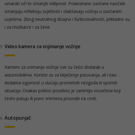
umarati oči te smanjiti vidljivost. Polarizirane sunčane naočale
smanjuju refleksiju svjetlosti i olakšavaju vožnju u sunčanim
uvjetima. Zbog neutralnog dizajna i funkcionalnosti, prikladne su
i za muškarce i za žene.
Video kamera za snjimanje vožnje
Kamere za snimanje vožnje sve su češći dodatak u
automobilima. Koriste se za bilježenje putovanja, ali i kao
dodatna sigurnost u slučaju prometnih nezgoda ili spornih
situacija. Ovakav poklon posebno je zanimljiv vozačima koji
često putuju ili puno vremena provode na cesti.
Autopunjač