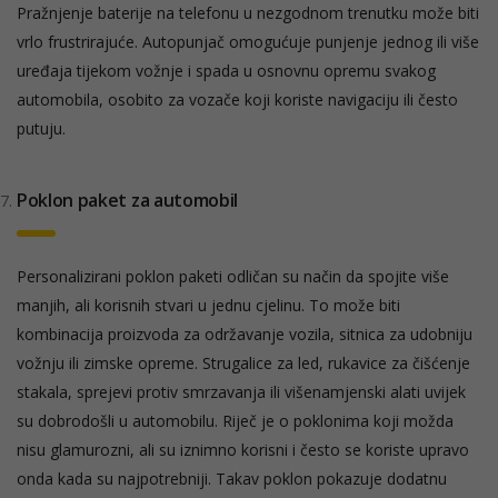
Pražnjenje baterije na telefonu u nezgodnom trenutku može biti
vrlo frustrirajuće. Autopunjač omogućuje punjenje jednog ili više
uređaja tijekom vožnje i spada u osnovnu opremu svakog
automobila, osobito za vozače koji koriste navigaciju ili često
putuju.
Poklon paket za automobil
Personalizirani poklon paketi odličan su način da spojite više
manjih, ali korisnih stvari u jednu cjelinu. To može biti
kombinacija proizvoda za održavanje vozila, sitnica za udobniju
vožnju ili zimske opreme. Strugalice za led, rukavice za čišćenje
stakala, sprejevi protiv smrzavanja ili višenamjenski alati uvijek
su dobrodošli u automobilu. Riječ je o poklonima koji možda
nisu glamurozni, ali su iznimno korisni i često se koriste upravo
onda kada su najpotrebniji. Takav poklon pokazuje dodatnu