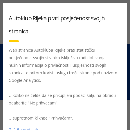
Autoklub Rijeka prati posjećenost svojih
stranica
Web stranica Autokluba Rijeka prati statističku
posjećenost svojih stranica isključivo radi dobivanja
051 212 442
Centrala
nužnih informacija o privlačnosti i uspješnosti svojih
Pon - Pet 08:00 - 16:00
stranica te pritom koristi uslugu treće strane pod nazivom
Google Analytics.
Rujevica 9/1, 51000 Rijeka
U koliko ne želite da se prikupljeni podaci šalju na obradu
odaberite "Ne prihvaćam".
9 praktičnih poklona za
vozače koji olakšavaju
U suprotnom kliknite "Prihvaćam".
Zaštita podataka