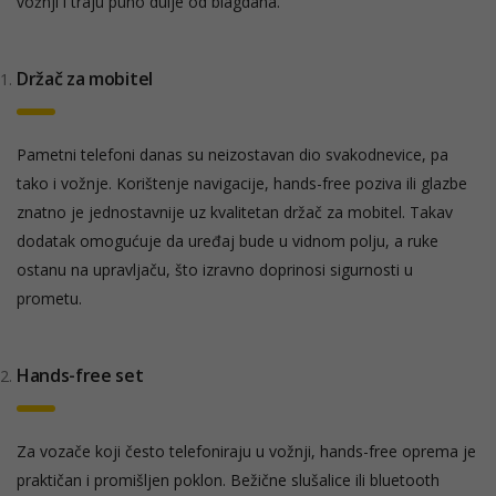
vožnji i traju puno dulje od blagdana.
Držač za mobitel
Pametni telefoni danas su neizostavan dio svakodnevice, pa
tako i vožnje. Korištenje navigacije, hands-free poziva ili glazbe
znatno je jednostavnije uz kvalitetan držač za mobitel. Takav
dodatak omogućuje da uređaj bude u vidnom polju, a ruke
ostanu na upravljaču, što izravno doprinosi sigurnosti u
prometu.
Hands-free set
Za vozače koji često telefoniraju u vožnji, hands-free oprema je
praktičan i promišljen poklon. Bežične slušalice ili bluetooth