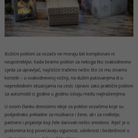
Božićni pokloni za vozače ne moraju biti komplicirani ni
neupotrebljivi. Kada biramo poklon za nekoga tko svakodnevno
sjeda za upravljač, najčešće tražimo nešto što će mu stvarno
koristiti – u svakodnevnoj vožnji, na dužim putovanjima ili u
nepredvidivim situacijama na cesti. Upravo zato praktični pokloni
za automobil iz godine u godinu ostaju među najtraženijima.
U ovom članku donosimo ideje za poklon vozačima koje su
podjednako prikladne za muškarce i žene, ali i za roditelje,
partnere i prijatelje koji žele darovati nešto smisleno. Riječ je o
poklonima koji povećavaju sigurnost, udobnost i bezbrižnost u