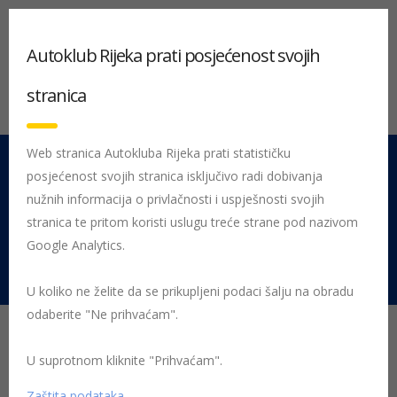
Autoklub Rijeka prati posjećenost svojih
stranica
Web stranica Autokluba Rijeka prati statističku
posjećenost svojih stranica isključivo radi dobivanja
051 212 442
Centrala
nužnih informacija o privlačnosti i uspješnosti svojih
Pon - Pet 08:00 - 16:00
stranica te pritom koristi uslugu treće strane pod nazivom
Google Analytics.
Rujevica 9/1, 51000 Rijeka
U koliko ne želite da se prikupljeni podaci šalju na obradu
odaberite "Ne prihvaćam".
“1. Quattro river rally”
otvara novu sezonu
U suprotnom kliknite "Prihvaćam".
Zaštita podataka