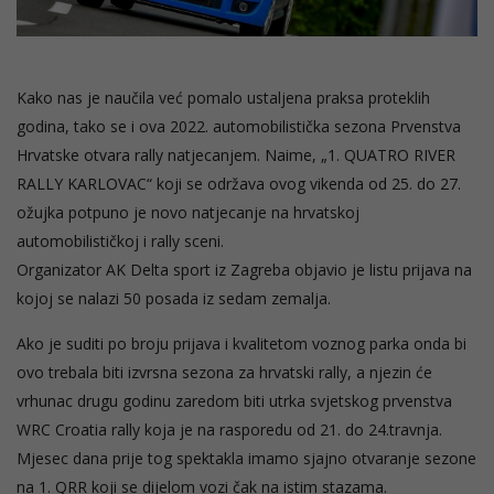
Kako nas je naučila već pomalo ustaljena praksa proteklih
godina, tako se i ova 2022. automobilistička sezona Prvenstva
Hrvatske otvara rally natjecanjem. Naime, „1. QUATRO RIVER
RALLY KARLOVAC“ koji se održava ovog vikenda od 25. do 27.
ožujka potpuno je novo natjecanje na hrvatskoj
automobilističkoj i rally sceni.
Organizator AK Delta sport iz Zagreba objavio je listu prijava na
kojoj se nalazi 50 posada iz sedam zemalja.
Ako je suditi po broju prijava i kvalitetom voznog parka onda bi
ovo trebala biti izvrsna sezona za hrvatski rally, a njezin će
vrhunac drugu godinu zaredom biti utrka svjetskog prvenstva
WRC Croatia rally koja je na rasporedu od 21. do 24.travnja.
Mjesec dana prije tog spektakla imamo sjajno otvaranje sezone
na 1. QRR koji se dijelom vozi čak na istim stazama.