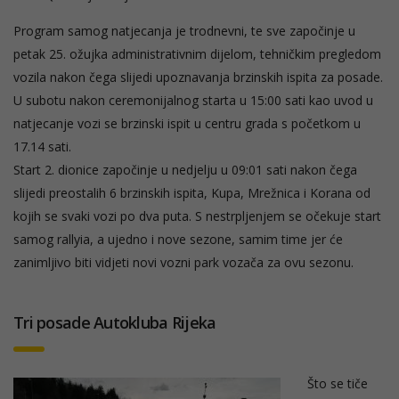
Program samog natjecanja je trodnevni, te sve započinje u
petak 25. ožujka administrativnim dijelom, tehničkim pregledom
vozila nakon čega slijedi upoznavanja brzinskih ispita za posade.
U subotu nakon ceremonijalnog starta u 15:00 sati kao uvod u
natjecanje vozi se brzinski ispit u centru grada s početkom u
17.14 sati.
Start 2. dionice započinje u nedjelju u 09:01 sati nakon čega
slijedi preostalih 6 brzinskih ispita, Kupa, Mrežnica i Korana od
kojih se svaki vozi po dva puta. S nestrpljenjem se očekuje start
samog rallyia, a ujedno i nove sezone, samim time jer će
zanimljivo biti vidjeti novi vozni park vozača za ovu sezonu.
Tri posade Autokluba Rijeka
Što se tiče