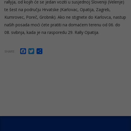
rallyja, od kojih će se jedan voziti u susjednoj Sloveniji (Velenje)
te šest na području Hrvatske (Karlovac, Opatija, Zagreb,
Kumrovec, Poreč, Grobnik). Ako ne stignete do Karlovca, nastup
naših posada moći ćete pratiti na domaćem terenu od 06. do
08. svibnja, kada je na rasporedu 29. Rally Opatija.
Facebook
Twitter
Share
SHARE