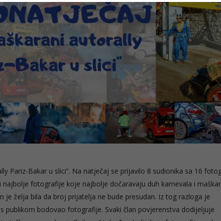
y Pariz-Bakar u slici”. Na natječaj se prijavilo 8 sudionika sa 16 fotog
ru najbolje fotografije koje najbolje dočaravaju duh karnevala i mašk
am je želja bila da broj prijatelja ne bude presudan. Iz tog razloga je
a s publikom bodovao fotografije. Svaki član povjerenstva dodijeljuje