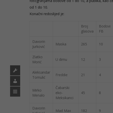
fotografijama bodove od 1 do 10, a publika, kao če
od 1 do 10.
Konačni redoslijed je:
Broj
Bodovi
glasova
FB
Davorin
Maska
265
10
Jurković
Zlatko
U dimu
12
3
Morić
Aleksandar
Freddie
21
4
Tomulić
Čabarski
Mirko
eko-
45
8
Menalo
Meksikanci
Davorin
Mad Max
182
9