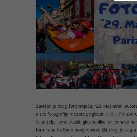
Završen je drugi fotonatječaj “29. Maškarani autorall
a sve fotografije možete pogledati
ovdje
. Pri izbo
relija željeli smo uvažiti glas publike, ali jednako n
formirano tročlano povjerenstvo (žiri) koji je skup