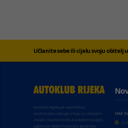
Učlanite sebe ili cijelu svoju obitelj
Nov
Autoklub Rijeka je neprofitna i
HAK čl
nestranačka udruga u koju su učlanjeni
vozači i vlasnici vozila na motorni pogon,
21.
uglavnom žitelji Primorsko-goranske