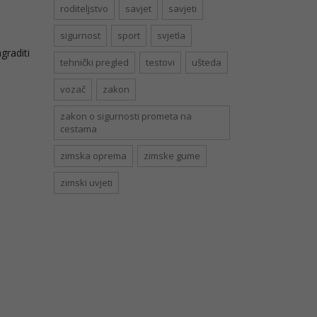
roditeljstvo
savjet
savjeti
sigurnost
sport
svjetla
graditi
tehnički pregled
testovi
ušteda
vozač
zakon
zakon o sigurnosti prometa na
cestama
zimska oprema
zimske gume
zimski uvjeti