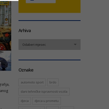
Arhiva
Arhiva
Odaberi mjesec
Oznake
automoto sport
brdo
rafija,
aranog
dani tehničke ispravnosti vozila
djeca
djeca u prometu