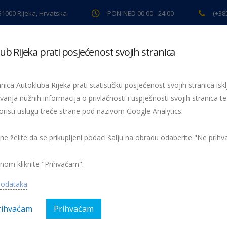
 51000 Rijeka, Hrvatska
PON-NED 00:00 - 24:00
(+38
ub Rijeka prati posjećenost svojih stranica
ki pregled
Pomoć na cesti
Servis
Preventiva
Spor
nica Autokluba Rijeka prati statističku posjećenost svojih stranica iskl
ečaja “29. Maškarani autoral
vanja nužnih informacija o privlačnosti i uspješnosti svojih stranica te
oristi uslugu treće strane pod nazivom Google Analytics.
 ne želite da se prikupljeni podaci šalju na obradu odaberite "Ne prih
gorija:
AK Rijeka, Magazin, Sport
Nema kom
nom kliknite "Prihvaćam".
podataka
rihvaćam
Prihvaćam