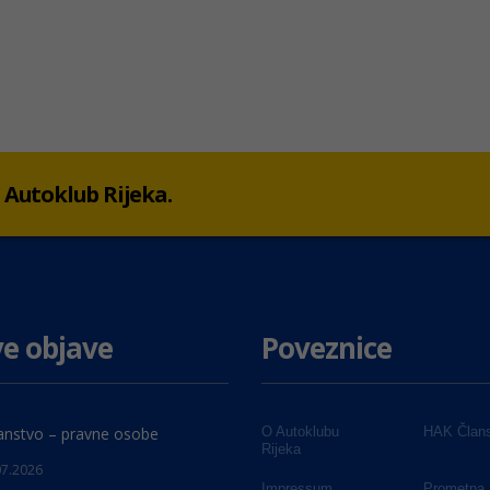
 u Autoklub Rijeka.
e objave
Poveznice
anstvo – pravne osobe
O Autoklubu
HAK Člans
Rijeka
07.2026
Impressum
Prometna