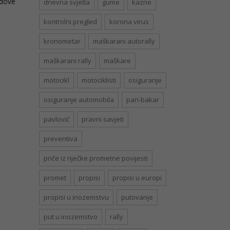
odove
dnevna svjetla
gume
kazne
kontrolni pregled
korona virus
kronometar
maškarani autorally
maškarani rally
maškare
motocikl
motociklisti
osiguranje
osiguranje automobila
pari-bakar
pavlović
pravni savjeti
preventiva
priče iz riječke prometne povijesti
promet
propisi
propisi u europi
propisi u inozemstvu
putovanje
put u inozemstvo
rally