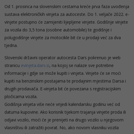
Od 1. prosinca na slovenskim cestama kreće prva faza uvođenja
sustava elektroničkih vinjeta za autoceste. Do 1. veljače 2022. e-
vinjete postupno će zamijeniti lijepljene vinjete. Godišnje vinjete
za vozila do 3,5 tona (osobne automobile) te godišnje i
polugodišnje vinjete za motocikle bit će u prodaji već za dva
tjedna.
Slovenski državni operator autocesta Dars pokrenuo je web
stranicu
evinjeta.dars.si
, na kojoj se nalaze sve potrebne
informacije i gdje se može kupiti i vinjeta. Vinjete će se moći
kupiti na benzinskim postajama te prodajnim mjestima Darsa i
drugih prodavača. E-vinjeta bit će povezana s registracijskim
pločicama vozila.
Godišnja vinjeta više neće vrijedi kalendarsku godinu već od
datuma kupovine. Ako korisnik tijekom trajanja vinjete proda ili
odjavi vozilo, moći će je prenijeti na drugo vozilo u njegovom
vlasništvu ili zatražiti povrat. No, ako novom vlasniku vozila