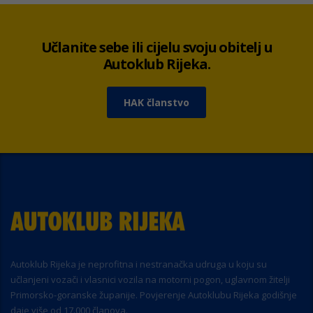
Učlanite sebe ili cijelu svoju obitelj u
Autoklub Rijeka.
HAK članstvo
Autoklub Rijeka je neprofitna i nestranačka udruga u koju su
učlanjeni vozači i vlasnici vozila na motorni pogon, uglavnom žitelji
Primorsko-goranske županije. Povjerenje Autoklubu Rijeka godišnje
daje više od 17.000 članova.