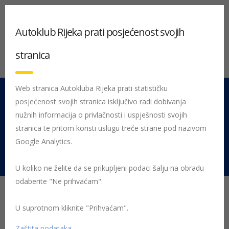
Autoklub Rijeka prati posjećenost svojih
stranica
Web stranica Autokluba Rijeka prati statističku
posjećenost svojih stranica isključivo radi dobivanja
051 212 442
Centrala
nužnih informacija o privlačnosti i uspješnosti svojih
Pon - Pet 08:00 - 16:00
stranica te pritom koristi uslugu treće strane pod nazivom
Google Analytics.
Rujevica 9/1, 51000 Rijeka
U koliko ne želite da se prikupljeni podaci šalju na obradu
odaberite "Ne prihvaćam".
Slovenija uvodi e-vinjete
U suprotnom kliknite "Prihvaćam".
1. prosinca kreće uvođenje sustava elektroničkih
Zaštita podataka