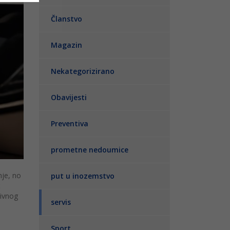
Članstvo
Magazin
Nekategorizirano
Obavijesti
Preventiva
prometne nedoumice
nje, no
put u inozemstvo
ć
zivnog
servis
Sport