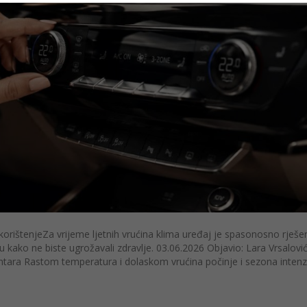
korištenjeZa vrijeme ljetnih vrućina klima uređaj je spasonosno rješe
ju kako ne biste ugrožavali zdravlje. 03.06.2026 Objavio: Lara Vrsalovi
ntara Rastom temperatura i dolaskom vrućina počinje i sezona inten