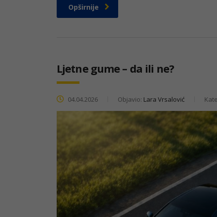
Opširnije
Ljetne gume – da ili ne?
04.04.2026
Objavio:
Lara Vrsalović
Kate