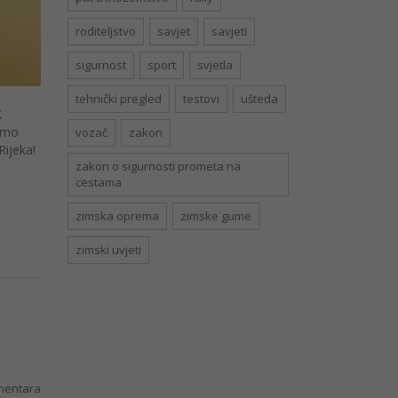
roditeljstvo
savjet
savjeti
sigurnost
sport
svjetla
tehnički pregled
testovi
ušteda
K
vamo
vozač
zakon
Rijeka!
zakon o sigurnosti prometa na
cestama
zimska oprema
zimske gume
zimski uvjeti
entara