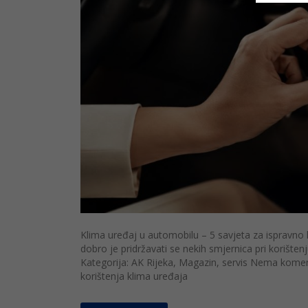
Klima uređaj u automobilu – 5 savjeta za ispravno 
dobro je pridržavati se nekih smjernica pri korišten
Kategorija: AK Rijeka, Magazin, servis Nema kome
korištenja klima uređaja