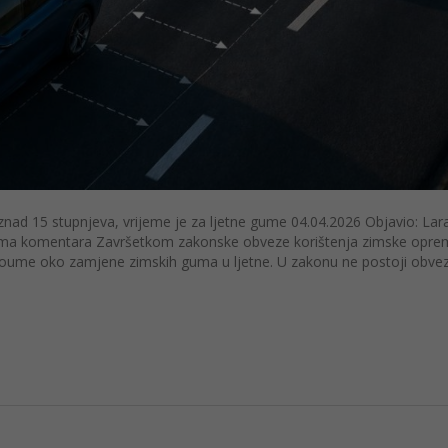
znad 15 stupnjeva, vrijeme je za ljetne gume 04.04.2026 Objavio: Lar
 Nema komentara Završetkom zakonske obveze korištenja zimske oprem
voume oko zamjene zimskih guma u ljetne. U zakonu ne postoji obve