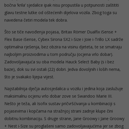
bočna ‘krila’ sjedalice ipak nisu propustila u potpunosti zaštititi
glavu testne lutke od oštećenih dijelova vozila. Zbog toga su
navedena četiri modela tek dobra.
Što se tiče navođenja pojasa, Britax Römer Dualfix iSense +
Flex Base iSense, Cybex Sirona SX2 i-Size i Joie i-Trillo LX sadrže
optimalna rješenja, bez obzira na visinu djeteta, te se smatraju
najboljim proizvodima u tom području (ocjena vrlo dobar).
Zadovoljavajuća su oba modela Hauck Select Baby (s i bez
baze), dok su svi ostali (22) dobri. Jedva dovoljnih i loših nema,
što je svakako lijepa vijest.
Najstabilnija dječja autosjedalica u vozilu i jedina koja zaslužuje
maksimalnu ocjenu vrlo dobar zove se Swandoo Marie III.
Nešto je teža, ali Isofix sustav pričvršćivanja u kombinaciji s
pojasevima i kopčama na stražnjoj strani zadnje klupe čini
dobitnu kombinaciju. S druge strane, Jane Groowy i Jane Groowy
+ Nest i-Size su proglašeni samo zadovoljavajućima jer se zbog