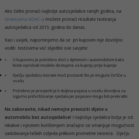
Ako želite pronaći najbolje autosjedalice ranijih godina, na
stranicama ADAC-a
možete pronaći rezultate testiranja
autosjedalica od 2015. godina do danas.
Kao i uvijek, napominjemo da se pri kupovini nije dovoljno
voditi testovima već slijedite ove savjete:
U kupovinu je potrebno doći s djetetom i automobilom kako
biste isprobali modele dostupne za kupnju prije kupnje
Dječju sjedalicu morate moći postaviti što je moguće čvršće u
vozilu
Potrebno je provjeriti je li duljina pojasa u vozilu dovoljna za
sigurno pričvršćivanje sjedala jer pojasevi mogu biti prekratki
Ne zaboravite, nikad nemojte prevoziti dijete u
automobilu bez autosjedalice!
I najlošija sjedalica bolja je od
nikakve i njezinim korištenjem značajno se smanjuje mogućnost
zadobivanja teških ozljeda prilikom prometne nesreće. Dječju