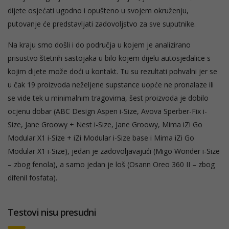
dijete osjećati ugodno i opušteno u svojem okruženju,
putovanje će predstavljati zadovoljstvo za sve suputnike.
Na kraju smo došli i do područja u kojem je analizirano
prisustvo štetnih sastojaka u bilo kojem dijelu autosjedalice s
kojim dijete može doći u kontakt. Tu su rezultati pohvalni jer se
u čak 19 proizvoda neželjene supstance uopće ne pronalaze ili
se vide tek u minimalnim tragovima, šest proizvoda je dobilo
ocjenu dobar (ABC Design Aspen i-Size, Avova Sperber-Fix i-
Size, Jane Groowy + Nest i-Size, Jane Groowy, Mima iZi Go
Modular X1 i-Size + iZi Modular i-Size base i Mima iZi Go
Modular X1 i-Size), jedan je zadovoljavajući (Migo Wonder i-Size
– zbog fenola), a samo jedan je loš (Osann Oreo 360 II – zbog
difenil fosfata).
Testovi nisu presudni