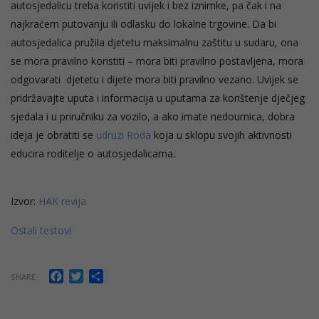
autosjedalicu treba koristiti uvijek i bez iznimke, pa čak i na
najkraćem putovanju ili odlasku do lokalne trgovine. Da bi
autosjedalica pružila djetetu maksimalnu zaštitu u sudaru, ona
se mora pravilno koristiti – mora biti pravilno postavljena, mora
odgovarati djetetu i dijete mora biti pravilno vezano. Uvijek se
pridržavajte uputa i informacija u uputama za korištenje dječjeg
sjedala i u priručniku za vozilo, a ako imate nedoumica, dobra
ideja je obratiti se
udruzi Roda
koja u sklopu svojih aktivnosti
educira roditelje o autosjedalicama.
Izvor:
HAK revija
Ostali testovi
Facebook
Twitter
Share
SHARE