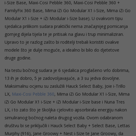
i-Size Base, Maxi-Cosi Pebble 360, Maxi-Cosi Pebble 360 +
FamilyFix 360 Base, Mima iZi Go Modular X1 i-Size, Mima iZi Go
Modular X1 i-Size + iZi Modular i-Size base). U ovakvom tipu
sjedalica prilikom sudara praktički nema značajnijeg pomicanja
gornjeg dijela tijela te je pritisak na glavu i trup minimaliziran.
Upravo to je razlog zašto bi roditelji trebali koristiti ovakve
modele što je dulje moguće, a idealno bi bilo do djetetove
druge godine.
Na testu bočnog sudara je 6 sjedalica proglašeno vrlo dobrima,
13 ih je dobro, 5 je zadovoljavajuće, a 3 su jedva dovoljne.
Maksimalnu ocjenu su zaslužili Hauck Select Baby, Joie i-Trillo
LX,
Maxi-Cosi Pebble 360
, Mima iZi Go Modular X1 i-Size, Mima
iZi Go Modular X1 i-Size + iZi Modular i-Size base i Nuna Tres
LX, i to zato što je školjka cjelovito apsorbirala energiju nakon
simuliranog bočnog naleta drugog vozila. Ovom odabranom
društvu bi se priključili i Hauck Select Baby + Select Base, Lettas
Murphy (916), Jane Groowy + Nest i-Size te Jane Groowy, da