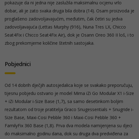
pokazuje da ni jedna nije zaslužila maksimalnu ocjenu vrlo
dobar, ali je zato svaka druga bila dobra (14). Osam proizvoda je
proglašeno zadovoljavajućim, međutim, čak četiri su jedva
zadovoljavajuća (Lettas Murphy (916), Nuna Tres LX, Chicco
Seat4Fix i Chicco Seat4Fix Air), dok je Osann Oreo 360 II loš, i to
zbog prekomjerne količine štetnih sastojaka.
Pobjednici
Od 14 dobrih dječjih autosjedalica koje se svakako preporučuju,
tijesnu pobjedu ostvario je model Mima iZi Go Modular X1 i-Size
+ iZi Modular i-Size Base (1,7), sa samo desetinkom boljim
rezultatom od troje pratitelja Graco Snugessentials + Snugride i-
Size Base, Maxi-Cosi Pebble 360 i Maxi-Cosi Pebble 360 +
FamilyFix 360 Base (1,8). Prva dva modela namijenjena su djeci
do maksimalno godinu dana, dok su druga dva predviđena za