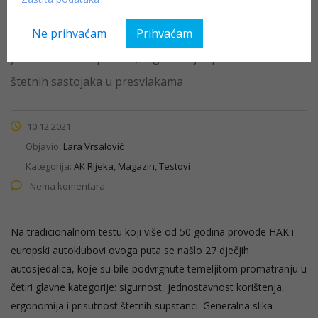
HAK i partneri testirali su 27 modela dječjih
autosjedalica u četiri glavne kategorije: sigurnost,
Ne prihvaćam
Prihvaćam
jednostavnost uporabe, ergonomija i prisutnost
štetnih sastojaka u presvlakama
10.12.2021
Objavio:
Lara Vrsalović
Kategorija:
AK Rijeka, Magazin, Testovi
Nema komentara
Na tradicionalnom testu koji više od 50 godina provode HAK i
europski autoklubovi ovoga puta se našlo 27 dječjih
autosjedalica, koje su bile podvrgnute temeljitom promatranju u
četiri glavne kategorije: sigurnost, jednostavnost korištenja,
ergonomija i prisutnost štetnih supstanci. Generalna slika