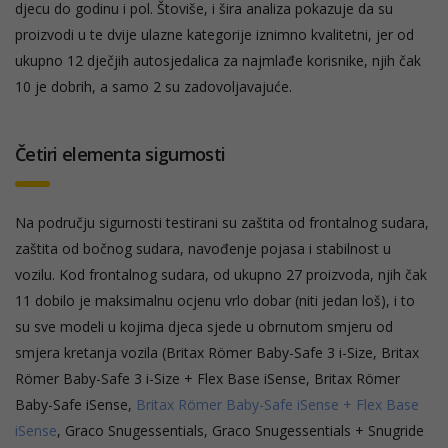
djecu do godinu i pol. Štoviše, i šira analiza pokazuje da su
proizvodi u te dvije ulazne kategorije iznimno kvalitetni, jer od
ukupno 12 dječjih autosjedalica za najmlađe korisnike, njih čak
10 je dobrih, a samo 2 su zadovoljavajuće.
Četiri elementa sigurnosti
Na području sigurnosti testirani su zaštita od frontalnog sudara,
zaštita od bočnog sudara, navođenje pojasa i stabilnost u
vozilu. Kod frontalnog sudara, od ukupno 27 proizvoda, njih čak
11 dobilo je maksimalnu ocjenu vrlo dobar (niti jedan loš), i to
su sve modeli u kojima djeca sjede u obrnutom smjeru od
smjera kretanja vozila (Britax Römer Baby-Safe 3 i-Size, Britax
Römer Baby-Safe 3 i-Size + Flex Base iSense, Britax Römer
Baby-Safe iSense,
Britax Römer Baby-Safe iSense + Flex Base
iSense
, Graco Snugessentials, Graco Snugessentials + Snugride