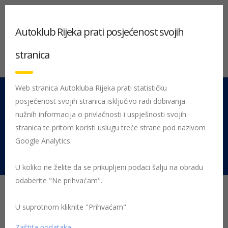
Autoklub Rijeka prati posjećenost svojih
stranica
Web stranica Autokluba Rijeka prati statističku
posjećenost svojih stranica isključivo radi dobivanja
051 212 442
Centrala
nužnih informacija o privlačnosti i uspješnosti svojih
Pon - Pet 08:00 - 16:00
stranica te pritom koristi uslugu treće strane pod nazivom
Google Analytics.
Rujevica 9/1, 51000 Rijeka
U koliko ne želite da se prikupljeni podaci šalju na obradu
odaberite "Ne prihvaćam".
Test dječjih autosjedalica
- više od pola dobrih!
U suprotnom kliknite "Prihvaćam".
Zaštita podataka