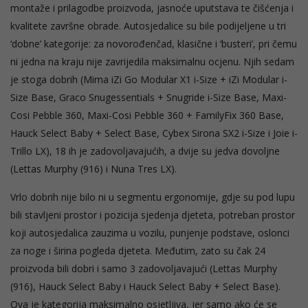
montaže i prilagodbe proizvoda, jasnoće uputstava te čišćenja i
kvalitete završne obrade. Autosjedalice su bile podijeljene u tri
‘dobne’ kategorije: za novorođenčad, klasične i ‘busteri’, pri čemu
ni jedna na kraju nije zavrijedila maksimalnu ocjenu. Njih sedam
je stoga dobrih (Mima iZi Go Modular X1 i-Size + iZi Modular i-
Size Base, Graco Snugessentials + Snugride i-Size Base, Maxi-
Cosi Pebble 360, Maxi-Cosi Pebble 360 + FamilyFix 360 Base,
Hauck Select Baby + Select Base, Cybex Sirona SX2 i-Size i Joie i-
Trillo LX), 18 ih je zadovoljavajućih, a dvije su jedva dovoljne
(Lettas Murphy (916) i Nuna Tres LX).
Vrlo dobrih nije bilo ni u segmentu ergonomije, gdje su pod lupu
bili stavljeni prostor i pozicija sjedenja djeteta, potreban prostor
koji autosjedalica zauzima u vozilu, punjenje podstave, oslonci
za noge i širina pogleda djeteta. Međutim, zato su čak 24
proizvoda bili dobri i samo 3 zadovoljavajući (Lettas Murphy
(916), Hauck Select Baby i Hauck Select Baby + Select Base).
Ova je kategorija maksimalno osjetljiva, jer samo ako će se