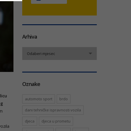
Arhiva
Arhiva
Odaberi mjesec
Oznake
licu
automoto sport
brdo
og
dani tehničke ispravnosti vozila
om
djeca
djeca u prometu
vozila