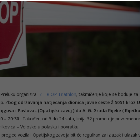
a Preluku organizira
7. TRIOP Triathlon
, takmičenje koje se boduje za
up. Z
bog održavanja natjecanja dionica javne ceste Ž 5051 kroz U
onjgova i Pavlovac (Opatijski zavoj ) do A. G. Grada Rijeke ( Riječk
0 – 20:30
. Također, od 5 do 24 sata, linija 32 prometuje privremen
ikovica – Volosko u polasku i povratku.
regled vozila i Opatijskog zavoja bit će reguliran za izlazak i ulazak 