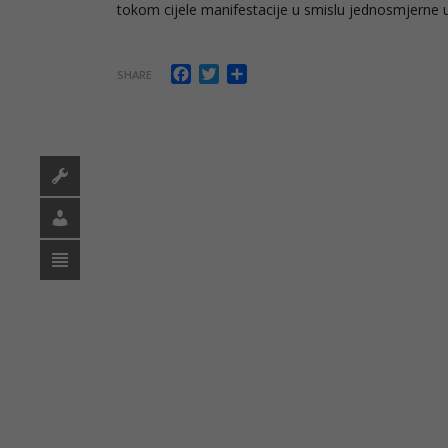
tokom cijele manifestacije u smislu jednosmjerne u
Facebook
Twitter
Share
SHARE