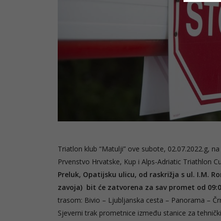
Triatlon klub “Matulji” ove subote, 02.07.2022.g, n
Prvenstvo Hrvatske, Kup i Alps-Adriatic Triathlon C
Preluk, Opatijsku ulicu, od raskrižja s ul. I.M. R
zavoja) bit će zatvorena za sav promet od 09:0
trasom: Bivio – Ljubljanska cesta – Panorama – Črn
Sjeverni trak prometnice između stanice za tehnički p