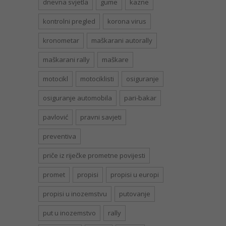
dnevna svjetla
gume
kazne
kontrolni pregled
korona virus
kronometar
maškarani autorally
maškarani rally
maškare
motocikl
motociklisti
osiguranje
osiguranje automobila
pari-bakar
pavlović
pravni savjeti
preventiva
priče iz riječke prometne povijesti
promet
propisi
propisi u europi
propisi u inozemstvu
putovanje
put u inozemstvo
rally