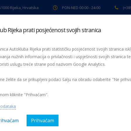
 51000 Rijeka, Hrvatska
PON-NED 00:00 - 24:00
(+38
ub Rijeka prati posjećenost svojih stranica
ki pregled
Pomoć na cesti
Servis
Preventiva
Spor
nica Autokluba Rijeka prati statističku posjećenost svojih stranica iskl
gulacija prometa na Preluk
vanja nužnih informacija o privlačnosti i uspješnosti svojih stranica te
oristi uslugu treće strane pod nazivom Google Analytics.
gorija:
AK Rijeka, Obavijesti
Nema kom
 ne želite da se prikupljeni podaci šalju na obradu odaberite "Ne prih
nom kliknite "Prihvaćam".
podataka
rihvaćam
Prihvaćam