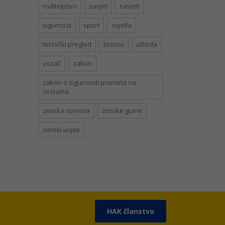
roditeljstvo
savjet
savjeti
sigurnost
sport
svjetla
tehnički pregled
testovi
ušteda
vozač
zakon
zakon o sigurnosti prometa na
cestama
zimska oprema
zimske gume
zimski uvjeti
HAK članstvo