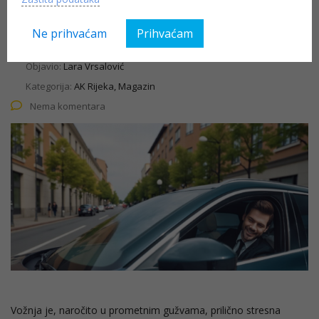
drugima
Ne prihvaćam
Prihvaćam
12.11.2025
Objavio:
Lara Vrsalović
Kategorija:
AK Rijeka, Magazin
Nema komentara
Vožnja je, naročito u prometnim gužvama, prilično stresna