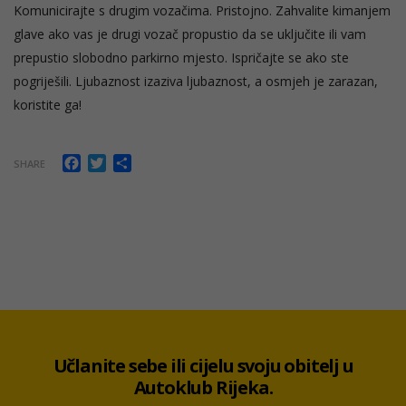
Komunicirajte s drugim vozačima. Pristojno. Zahvalite kimanjem
glave ako vas je drugi vozač propustio da se uključite ili vam
prepustio slobodno parkirno mjesto. Ispričajte se ako ste
pogriješili. Ljubaznost izaziva ljubaznost, a osmjeh je zarazan,
koristite ga!
Facebook
Twitter
Share
SHARE
Učlanite sebe ili cijelu svoju obitelj u
Autoklub Rijeka.