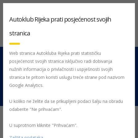
Autoklub Rijeka prati posjećenost svojih
stranica
Web stranica Autokluba Rijeka prati statističku
posjećenost svojih stranica isključivo radi dobivanja
051 212 442
Centrala
nužnih informacija o privlačnosti i uspješnosti svojih
Pon - Pet 08:00 - 16:00
stranica te pritom koristi uslugu treće strane pod nazivom
Google Analytics.
Rujevica 9/1, 51000 Rijeka
U koliko ne želite da se prikupljeni podaci šalju na obradu
odaberite "Ne prihvaćam".
Vozački bonton
U suprotnom kliknite "Prihvaćam".
7 savjeta kako biti ljubazniji vozač i uljepšati dan sebi i
Zaštita podataka