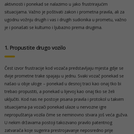
aktivnosti i ponekad se nalazimo u jako frustrirajućim
situacijama. Važno je poštivati zakon i prometna pravila, ali za
ugodnu vožnju drugih i vas i drugih sudionika u prometu, važno
je i ponašati se kulturno i ljubazno prema drugima.
1. Propustite drugo vozilo
Čest izvor frustracije kod vozača predstavljaju mjesta gdje se
dvije prometne trake spajaju u jednu. Svaki vozač ponekad se
našao u obje uloge – ponekad u desnoj traci kao onaj tko bi
trebao propustiti, a ponekad u lijevoj kao onaj tko se želi
uključiti. Kod nas ne postoje pisana pravila i protokol u takvim
situacijama pa vozači ponekad ulaze u nervozne igre
nepropuštanja vozila čime se neminovno stvara još veća gužva.
U nekim državama postoji takozvano pravilo patentnog
zatvarača koje sugerira prestrojavanje neposredno prije