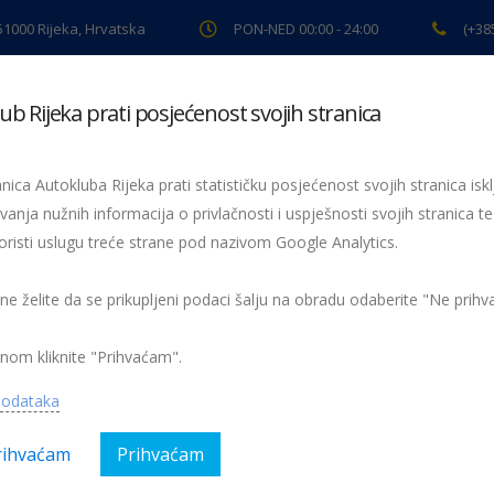
 51000 Rijeka, Hrvatska
PON-NED 00:00 - 24:00
(+38
ub Rijeka prati posjećenost svojih stranica
ki pregled
Pomoć na cesti
Servis
Preventiva
Spor
nica Autokluba Rijeka prati statističku posjećenost svojih stranica iskl
oru Matulji-Opatija uzrokuju
vanja nužnih informacija o privlačnosti i uspješnosti svojih stranica te
oristi uslugu treće strane pod nazivom Google Analytics.
u
 ne želite da se prikupljeni podaci šalju na obradu odaberite "Ne prih
luga na Preluku koji imaju dogovorene termine da vode raču
ka kao i da imaju razumijevanja zbog kašnjenja.
nom kliknite "Prihvaćam".
podataka
gorija:
Obavijesti
Nema kom
rihvaćam
Prihvaćam