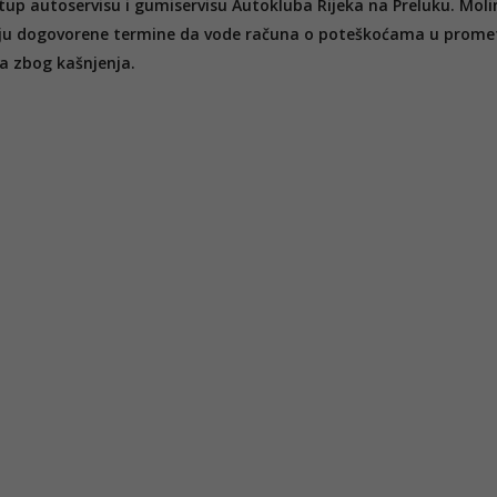
tup autoservisu i gumiservisu Autokluba Rijeka na Preluku. Mol
imaju dogovorene termine da vode računa o poteškoćama u prome
a zbog kašnjenja.