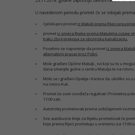
23.11.2018. godine započinju završni radovi na roto
U navedenom periodu promet će se odvijati prema no
Cjelokupni promet
iz Matulji prema Rijeci preusmje
promet
iz smjera Rijeke prema Matuljima ostaje 
traku zbog prekopa za oborinsku kanalizaciju.
Posebno se napominje da promet
iz smjera Matul
alternativni pravac kroz Pobri.
Mole građani Općine Matulji , svi koji su to u mog
dana smanjile gužve u centru Matulja te na rotoru
Mole se i građani Opatije i Kastva da, ukoliko su 
na rotoru Kuk.
Promet će osim izvođača regulirati i Prometna poli
17:00 sati.
Autotrolej prometovati prema uobičajenom vozno
Sve autobusne linije za Rijeku prometovat će pre
koje prema Rijeci prometuju u vremenu iza 17:00 sa