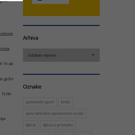
. god.
 kolnom
Arhiva
oriste
Arhiva
Odaberi mjesec
ih 15-ak
ju gužvi
Oznake
 15:00-
automoto sport
brdo
dani tehničke ispravnosti vozila
ija
djeca
djeca u prometu