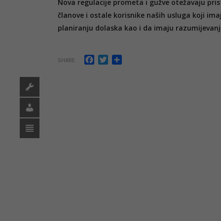
Nova regulacije prometa i gužve otežavaju pris
članove i ostale korisnike naših usluga koji 
planiranju dolaska kao i da imaju razumijevanj
Facebook
Twitter
Share
SHARE