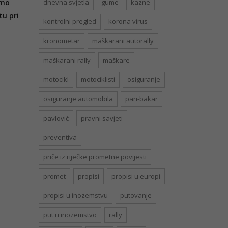
imo
dnevna svjetla
gume
kazne
tu pri
kontrolni pregled
korona virus
kronometar
maškarani autorally
maškarani rally
maškare
motocikl
motociklisti
osiguranje
osiguranje automobila
pari-bakar
pavlović
pravni savjeti
preventiva
priče iz riječke prometne povijesti
promet
propisi
propisi u europi
propisi u inozemstvu
putovanje
put u inozemstvo
rally