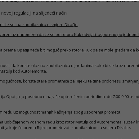
ru Matulji kod Autoremonta koji će trajati od 23. 11. do 07. 12. 2108
voj regulaciji na slijedeći način:
rit će se na zaobilaznicu u smjeru Diračje
otvoren uz napomenu da će se od rotora Kuk odvijati usporeno po jednom
ja prema Opatiji neće biti moguć preko rotora Kuk pa se mole građani da k
ućnosti, da koriste ulaz na zaobilaznicu u Jurdanima kako bi se kroz naredn
 Matulji kod Autoremonta.
u mogućnosti, koriste stare prometnice za Rijeku te time pridonesu smanjen
cija Opatija ,a posebno u najviše opterećenim periodima do 7:00-9:00 te od
m redu uz mogućnost manjih kašnjenja zbog usporenja prometa.
ma uobičajenom voznom redu kroz rotor Matulji kod Autoremonta izuzev lin
ti ,a koje će prema Rijeci prometovati zaobilaznicom u smjeru Diračje.