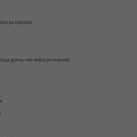
obra po trajnosti
nja goriva, vrlo dobra po trajnosti
va
t