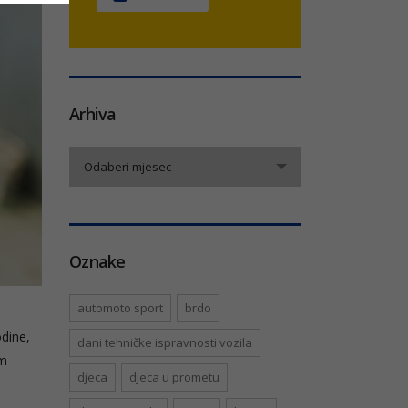
Arhiva
Arhiva
Odaberi mjesec
Oznake
automoto sport
brdo
odine,
dani tehničke ispravnosti vozila
im
djeca
djeca u prometu