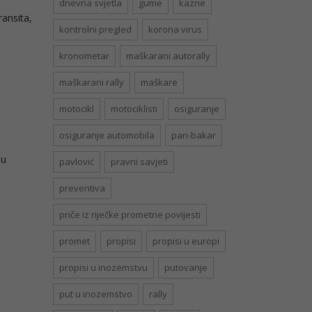
dnevna svjetla
gume
kazne
ansita,
kontrolni pregled
korona virus
kronometar
maškarani autorally
maškarani rally
maškare
motocikl
motociklisti
osiguranje
osiguranje automobila
pari-bakar
su
pavlović
pravni savjeti
preventiva
priče iz riječke prometne povijesti
promet
propisi
propisi u europi
propisi u inozemstvu
putovanje
put u inozemstvo
rally