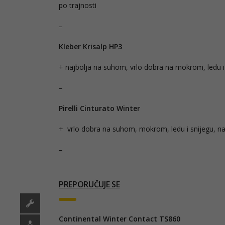
po trajnosti
–
Kleber Krisalp HP3
+ najbolja na suhom, vrlo dobra na mokrom, ledu i s
–
Pirelli Cinturato Winter
+ vrlo dobra na suhom, mokrom, ledu i snijegu, naj
–
PREPORUČUJE SE
Continental Winter Contact TS860