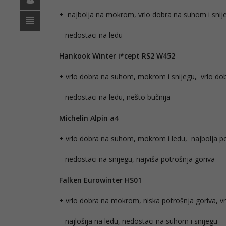
+ najbolja na mokrom, vrlo dobra na suhom i snijeg
– nedostaci na ledu
Hankook Winter i*cept RS2 W452
+ vrlo dobra na suhom, mokrom i snijegu, vrlo dob
– nedostaci na ledu, nešto bučnija
Michelin Alpin a4
+ vrlo dobra na suhom, mokrom i ledu, najbolja po
– nedostaci na snijegu, najviša potrošnja goriva
Falken Eurowinter HS01
+ vrlo dobra na mokrom, niska potrošnja goriva, vr
– najlošija na ledu, nedostaci na suhom i snijegu