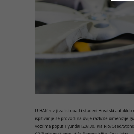
U HAK reviji za listopad i studeni Hrvatski autoklub
ispitivanje se provodi na dvije različite dimenizij
vozilima poput Hyundai i2
0
/i30, Kia Rio/Ceed/Ston
C3/Berlingo/Nemo, Alfa Romeo Mito, Seat Ibiza…