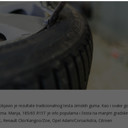
 objavio je rezultate tradicionalnog testa zimskih guma. Kao i svake g
e guma. Manja, 185/65 R15T je vrlo popularna i česta na manjim gradsk
ic, Renault Clio/Kangoo/Zoe, Opel Adam/Corsa/Astra, Citroen