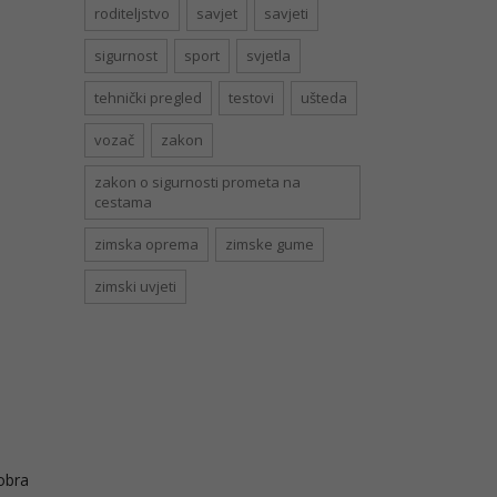
roditeljstvo
savjet
savjeti
sigurnost
sport
svjetla
tehnički pregled
testovi
ušteda
vozač
zakon
zakon o sigurnosti prometa na
cestama
zimska oprema
zimske gume
zimski uvjeti
dobra