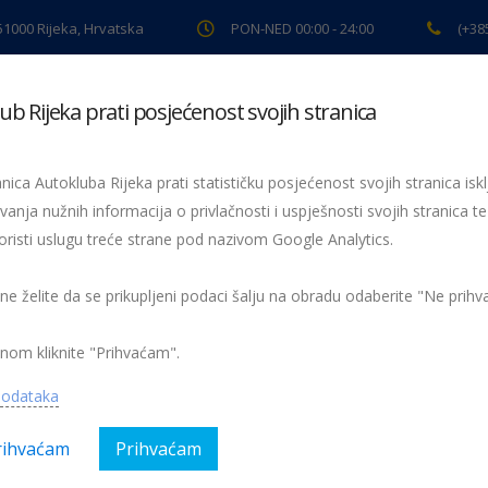
 51000 Rijeka, Hrvatska
PON-NED 00:00 - 24:00
(+38
ub Rijeka prati posjećenost svojih stranica
ki pregled
Pomoć na cesti
Servis
Preventiva
Spor
nica Autokluba Rijeka prati statističku posjećenost svojih stranica iskl
te novog testa zimskih gum
vanja nužnih informacija o privlačnosti i uspješnosti svojih stranica te
oristi uslugu treće strane pod nazivom Google Analytics.
i su zimske gume u dvije različite dimenzije - iznimno popula
lakim gospodarskim vozilima
 ne želite da se prikupljeni podaci šalju na obradu odaberite "Ne prih
nom kliknite "Prihvaćam".
gorija:
AK Rijeka, Magazin, Testovi
Nema kom
podataka
rihvaćam
Prihvaćam