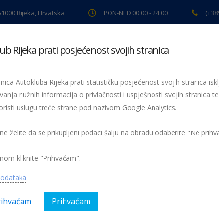
 51000 Rijeka, Hrvatska
PON-NED 00:00 - 24:00
(+38
ub Rijeka prati posjećenost svojih stranica
ki pregled
Pomoć na cesti
Servis
Preventiva
Spor
nica Autokluba Rijeka prati statističku posjećenost svojih stranica iskl
vanja nužnih informacija o privlačnosti i uspješnosti svojih stranica te
oristi uslugu treće strane pod nazivom Google Analytics.
Obavijest o radnom vremenu tijekom božićnih i novogodišnjih praznika
nom radnom vremenu
 ne želite da se prikupljeni podaci šalju na obradu odaberite "Ne prih
nom kliknite "Prihvaćam".
podataka
rihvaćam
Prihvaćam