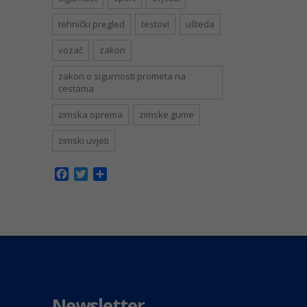
tehnički pregled
testovi
ušteda
vozač
zakon
zakon o sigurnosti prometa na
cestama
zimska oprema
zimske gume
zimski uvjeti
Facebook
Twitter
Share
Newsletter