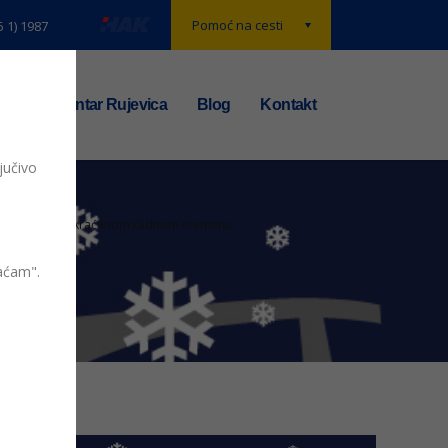
Pomoć na cesti
5 1) 1987
t
TS centar Rujevica
Blog
Kontakt
jučivo
obavijest o skraćenom radnom vremenu
vaćam".