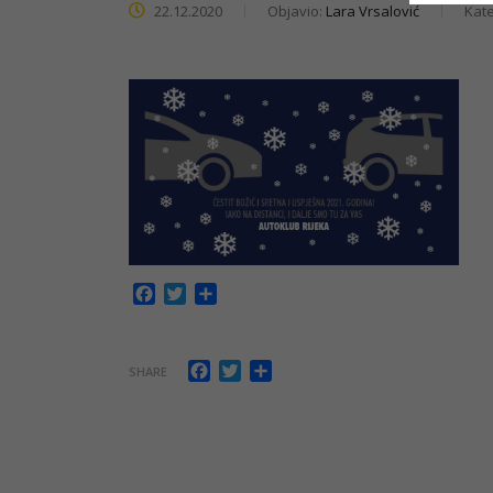
22.12.2020
Objavio:
Lara Vrsalović
Kate
Facebook
Twitter
Share
Facebook
Twitter
Share
SHARE