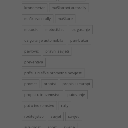
kronometar
maškarani autorally
maškarani rally
maškare
motocikl
motociklisti
osiguranje
osiguranje automobila
pari-bakar
pavlović
pravni savjeti
preventiva
priče iz riječke prometne povijesti
promet
propisi
propisi u europi
propisi u inozemstvu
putovanje
put u inozemstvo
rally
roditeljstvo
savjet
savjeti
sigurnost
sport
svjetla