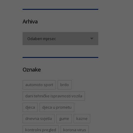
Arhiva
Arhiva
Odaberi mjesec
Oznake
automoto sport
brdo
dani tehničke ispravnosti vozila
djeca
djeca u prometu
dnevna svjetla
gume
kazne
kontrolni pregled
korona virus