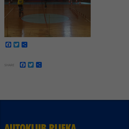
Facebook
Twitter
Share
Facebook
Twitter
Share
SHARE