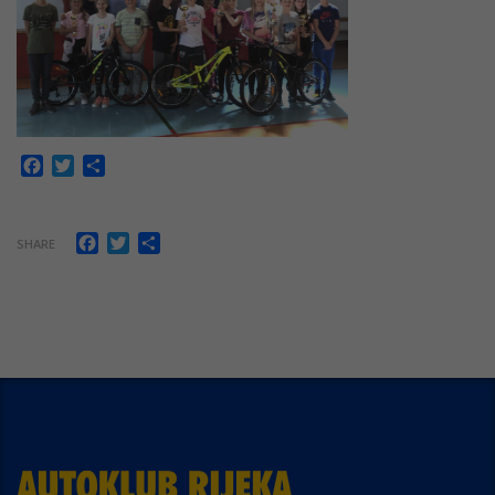
Facebook
Twitter
Share
Facebook
Twitter
Share
SHARE