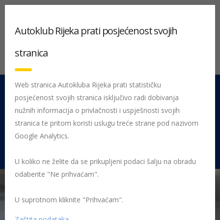
Autoklub Rijeka prati posjećenost svojih
stranica
Web stranica Autokluba Rijeka prati statističku
posjećenost svojih stranica isključivo radi dobivanja
051 212 442
Centrala
nužnih informacija o privlačnosti i uspješnosti svojih
Pon - Pet 08:00 - 16:00
stranica te pritom koristi uslugu treće strane pod nazivom
Google Analytics.
Rujevica 9/1, 51000 Rijeka
U koliko ne želite da se prikupljeni podaci šalju na obradu
odaberite "Ne prihvaćam".
U suprotnom kliknite "Prihvaćam".
Početna
Posljednje objavljene novosti
AK Rijeka
26. izdanje
Županijskog natjecanja Sigurno u prometu
sup 2018 naslovnica
Zaštita podataka