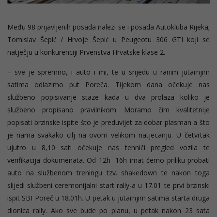
Među 98 prijavljenih posada nalezi se i posada Autokluba Rijeka;
Tomislav Šepić / Hrvoje Šepić u Peugeotu 306 GTI koji se
natječju u konkurenciji Prvenstva Hrvatske klase 2.
– sve je spremno, i auto i mi, te u srijedu u ranim jutarnjim
satima odlazimo put Poreča. Tijekom dana očekuje nas
službeno popisivanje staze kada u dva prolaza koliko je
službeno propisano pravilnikom. Moramo čim kvalitetnije
popisati brzinske ispite što je preduvijet za dobar plasman a što
je nama svakako cilj na ovom velikom natjecanju. U četvrtak
ujutro u 8,10 sati očekuje nas tehniči pregled vozila te
verifikacija dokumenata. Od 12h- 16h imat ćemo priliku probati
auto na službenom treningu tzv. shakedown te nakon toga
slijedi službeni ceremonijalni start rally-a u 17.01 te prvi brzinski
ispit SBI Poreč u 18.01h. U petak u jutarnjim satima starta druga
dionica rally. Ako sve bude po planu, u petak nakon 23 sata