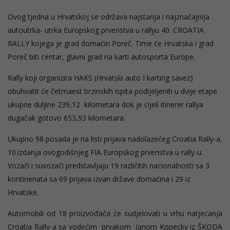
Ovog tjedna u Hrvatskoj se održava najstarija i najznačajnija
autoutrka- utrka Europskog prvenstva u rallyu 40. CROATIA
RALLY kojega je grad domaćin Poreč. Time će Hrvatska i grad
Poreč biti centar, glavni grad na karti autosporta Europe.
Rally koji organizira HAKS (Hrvatski auto I karting savez)
obuhvatit će četrnaest brzinskih ispita podijeljenih u dvije etape
ukupne duljine 239,12 kilometara dok je cijeli itinerer rallya
dugačak gotovo 653,93 kilometara.
Ukupno 98 posada je na listi prijava nadolazećeg Croatia Rally-a,
10.izdanja ovogodišnjeg FIA Europskog prvenstva u rally-u.
Vozači i suvozači predstavljaju 19 različitih nacionalnosti sa 3
kontinenata sa 69 prijava izvan države domaćina i 29 iz
Hrvatske.
Automobili od 18 proizvođača će sudjelovati u vrhu natjecanja
Croatia Rally-a sa vodećim prvakom Janom Kopecky iz ŠKODA