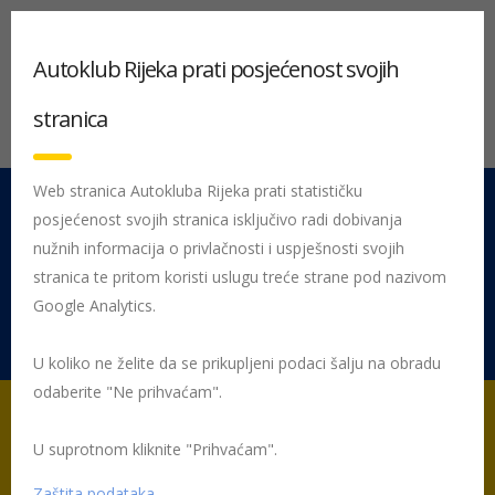
Autoklub Rijeka prati posjećenost svojih
stranica
Web stranica Autokluba Rijeka prati statističku
posjećenost svojih stranica isključivo radi dobivanja
051 212 442
Centrala
nužnih informacija o privlačnosti i uspješnosti svojih
Pon - Pet 08:00 - 16:00
stranica te pritom koristi uslugu treće strane pod nazivom
Google Analytics.
Rujevica 9/1, 51000 Rijeka
U koliko ne želite da se prikupljeni podaci šalju na obradu
odaberite "Ne prihvaćam".
U suprotnom kliknite "Prihvaćam".
Početna
Posljednje objavljene novosti
AK Rijeka
40. Croatia
Rally
Zaštita podataka