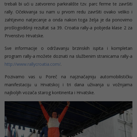
trebali bi ući u zatvoreno parkiralište tzv. parc ferme te završiti
rally. Očekivanja su nam u prvom redu završiti ovako veliko i
zahtjevno natjecanje a onda nakon toga želja je da ponovimo
prošlogodišnji rezultat sa 39. Croatia rally-a pobjeda klase 2 za
Prvenstvo Hrvatske.
Sve informacije o održavanju brzinskih ispita i kompletan
program rally-a možete doznati na službenim stranicama rally-a
http://www.rallycroatia.com/
.
Pozivamo vas u Poreč na najznačajniju automobilističku
manifestaciju u Hrvatskoj i tri dana uživanja u vožnjama
najboljih vozača starog kontinenta i Hrvatske.