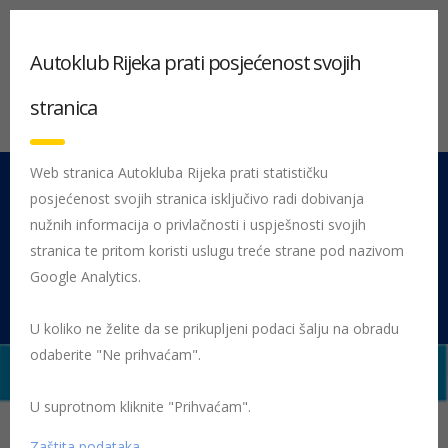
Autoklub Rijeka prati posjećenost svojih
stranica
Web stranica Autokluba Rijeka prati statističku
posjećenost svojih stranica isključivo radi dobivanja
051 212 442
Centrala
nužnih informacija o privlačnosti i uspješnosti svojih
Pon - Pet 08:00 - 16:00
stranica te pritom koristi uslugu treće strane pod nazivom
Google Analytics.
Rujevica 9/1, 51000 Rijeka
U koliko ne želite da se prikupljeni podaci šalju na obradu
odaberite "Ne prihvaćam".
U suprotnom kliknite "Prihvaćam".
Početna
Posljednje objavljene novosti
Žmigavac
Žmigavac
084
084-Zmigavac-1
Zaštita podataka