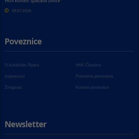
Hitni koridor spašava živote
09.07.2026
Poveznice
O Autoklubu Rijeka
HAK Članstvo
Impressum
Prometna preventiva
Žmigavac
Korisne poveznice
Newsletter