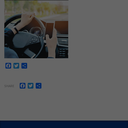
Facebook
Twitter
Share
Facebook
Twitter
Share
SHARE