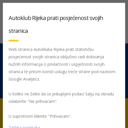
Autoklub Rijeka prati posjećenost svojih
stranica
Web stranica Autokluba Rijeka prati statističku
posjećenost svojih stranica isključivo radi dobivanja
051 212 442
Centrala
nužnih informacija o privlačnosti i uspješnosti svojih
Pon - Pet 08:00 - 16:00
stranica te pritom koristi uslugu treće strane pod nazivom
Google Analytics.
Rujevica 9/1, 51000 Rijeka
U koliko ne želite da se prikupljeni podaci šalju na obradu
odaberite "Ne prihvaćam".
U suprotnom kliknite "Prihvaćam".
Početna
Posljednje objavljene novosti
AK Rijeka
AKCIJA ZA
STUDENTE NA PRAVNOM FAKULTETU !
Zaštita podataka