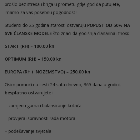
prošlo bez stresa i briga u prometu gdje god da putujete,
imamo za vas posebnu pogodnost !
Studenti do 25 godina starosti ostvaruju
POPUST OD 50% NA
SVE ČLANSKE MODELE
što znači da godišnja članarina iznosi:
START (RH) – 100,00 kn
OPTIMUM (RH) – 150,00 kn
EUROPA (RH i INOZEMSTVO) – 250,00 kn
Osim pomoći na cesti 24 sata dnevno, 365 dana u godini,
besplatno
ostvarujete
i :
– zamjenu guma i balansiranje kotača
– provjera ispravnosti rada motora
– podešavanje svjetala