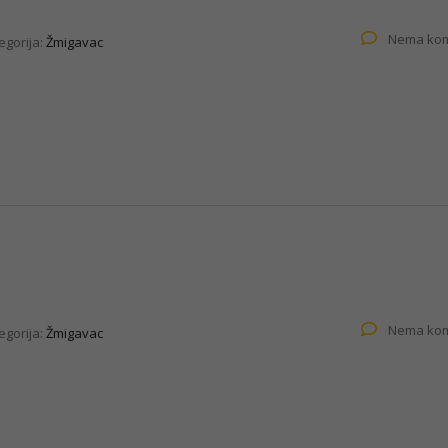
Nema kom
egorija:
Žmigavac
Nema kom
egorija:
Žmigavac