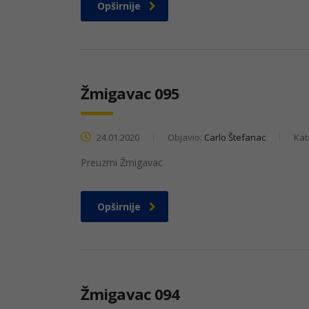
Opširnije
Žmigavac 095
24.01.2020
Objavio:
Carlo Štefanac
Kat
Preuzmi Žmigavac
Opširnije
Žmigavac 094