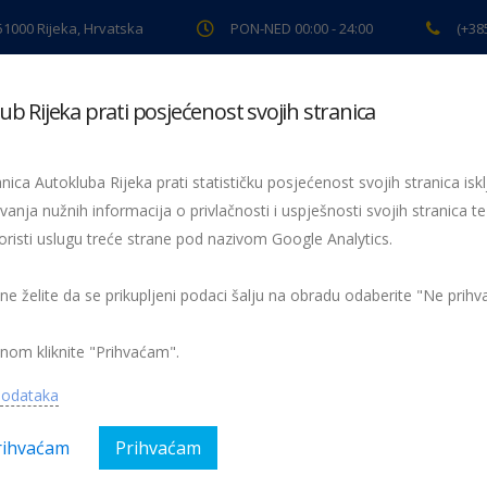
 51000 Rijeka, Hrvatska
PON-NED 00:00 - 24:00
(+38
ub Rijeka prati posjećenost svojih stranica
ki pregled
Pomoć na cesti
Servis
Preventiva
Spor
nica Autokluba Rijeka prati statističku posjećenost svojih stranica iskl
vanja nužnih informacija o privlačnosti i uspješnosti svojih stranica te
oristi uslugu treće strane pod nazivom Google Analytics.
 ne želite da se prikupljeni podaci šalju na obradu odaberite "Ne prih
nom kliknite "Prihvaćam".
podataka
rihvaćam
Prihvaćam