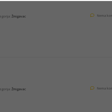
Nema kom
egorija:
Žmigavac
Nema kom
egorija:
Žmigavac