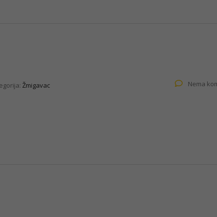
Nema kom
egorija:
Žmigavac