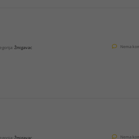
Nema kom
egorija:
Žmigavac
Nema kom
egorija:
Žmigavac