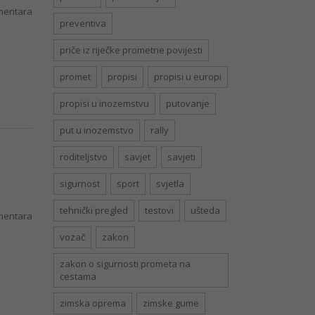
entara
preventiva
priče iz riječke prometne povijesti
promet
propisi
propisi u europi
propisi u inozemstvu
putovanje
put u inozemstvo
rally
roditeljstvo
savjet
savjeti
sigurnost
sport
svjetla
tehnički pregled
testovi
ušteda
entara
vozač
zakon
zakon o sigurnosti prometa na
cestama
zimska oprema
zimske gume