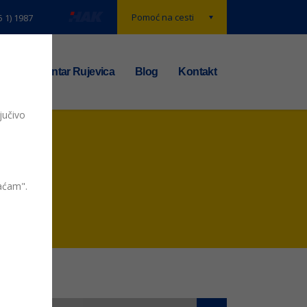
Pomoć na cesti
5 1) 1987
t
TS centar Rujevica
Blog
Kontakt
jučivo
vaćam".