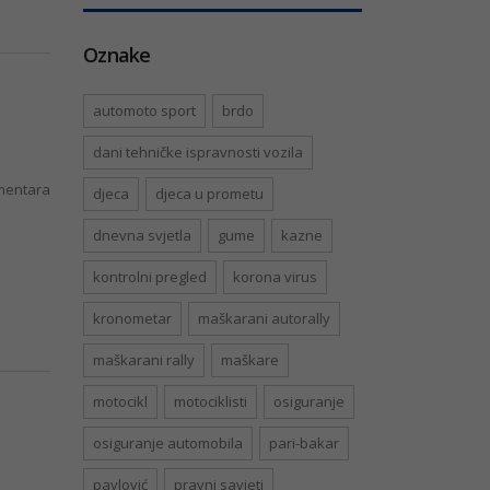
Oznake
automoto sport
brdo
dani tehničke ispravnosti vozila
entara
djeca
djeca u prometu
dnevna svjetla
gume
kazne
kontrolni pregled
korona virus
kronometar
maškarani autorally
maškarani rally
maškare
motocikl
motociklisti
osiguranje
osiguranje automobila
pari-bakar
pavlović
pravni savjeti