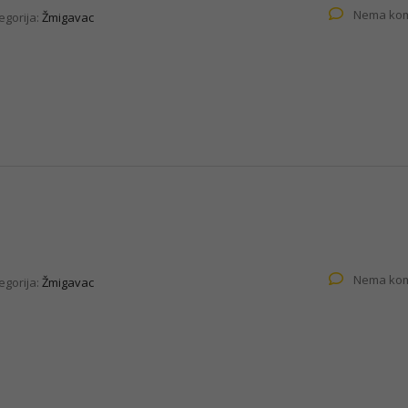
Nema kom
egorija:
Žmigavac
Nema kom
egorija:
Žmigavac