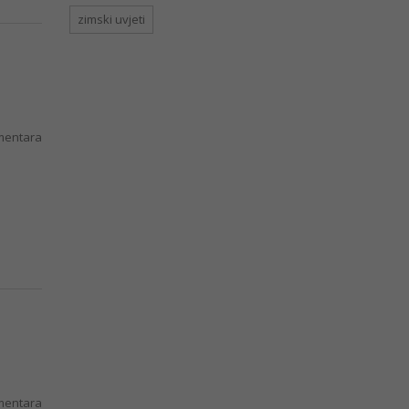
zimski uvjeti
entara
entara