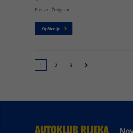
Preuzmi Žmigavac
Opširnije
1
2
3
Nov