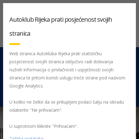
Autoklub Rijeka prati posjećenost svojih
stranica
Web stranica Autokluba Rijeka prati statističku
posjećenost svojih stranica isključivo radi dobivanja
051 212 442
Centrala
nužnih informacija o privlačnosti i uspješnosti svojih
Pon - Pet 08:00 - 16:00
stranica te pritom koristi uslugu treće strane pod nazivom
Google Analytics.
Rujevica 9/1, 51000 Rijeka
U koliko ne želite da se prikupljeni podaci šalju na obradu
odaberite "Ne prihvaćam".
U suprotnom kliknite "Prihvaćam".
Početna
Posljednje objavljene novosti
AK Rijeka
Autoklub
otporan na gospodarsku krizu
skupstina
Zaštita podataka