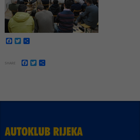
Facebook
Twitter
Share
Facebook
Twitter
Share
SHARE