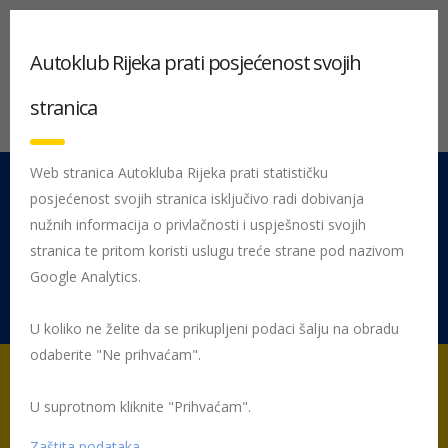
Autoklub Rijeka prati posjećenost svojih
stranica
Web stranica Autokluba Rijeka prati statističku
posjećenost svojih stranica isključivo radi dobivanja
051 212 442
Centrala
nužnih informacija o privlačnosti i uspješnosti svojih
Pon - Pet 08:00 - 16:00
stranica te pritom koristi uslugu treće strane pod nazivom
Google Analytics.
Rujevica 9/1, 51000 Rijeka
U koliko ne želite da se prikupljeni podaci šalju na obradu
odaberite "Ne prihvaćam".
U suprotnom kliknite "Prihvaćam".
Početna
Posljednje objavljene novosti
AK Rijeka
Autoklub
Rijeka i Homo si teć
Zaštita podataka