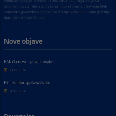
Autoklub Rijeka je neprofitna i nestranačka udruga u koju su
učlanjeni vozači i vlasnici vozila na motorni pogon, uglavnom žitelji
Primorsko-goranske županije. Povjerenje Autoklubu Rijeka godišnje
daje više od 17.000 članova.
Nove objave
HAK članstvo – pravne osobe
21.07.2026
Hitni koridor spašava živote
09.07.2026