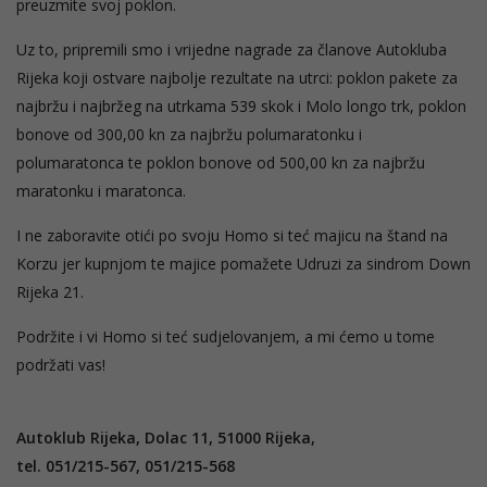
preuzmite svoj poklon.
Uz to, pripremili smo i vrijedne nagrade za članove Autokluba
Rijeka koji ostvare najbolje rezultate na utrci: poklon pakete za
najbržu i najbržeg na utrkama 539 skok i Molo longo trk, poklon
bonove od 300,00 kn za najbržu polumaratonku i
polumaratonca te poklon bonove od 500,00 kn za najbržu
maratonku i maratonca.
I ne zaboravite otići po svoju Homo si teć majicu na štand na
Korzu jer kupnjom te majice pomažete Udruzi za sindrom Down
Rijeka 21.
Podržite i vi Homo si teć sudjelovanjem, a mi ćemo u tome
podržati vas!
Autoklub Rijeka, Dolac 11, 51000 Rijeka,
tel. 051/215-567, 051/215-568