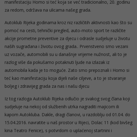
manifestaciju Homo si teć koja se već tradicionalno, 20. godinu
za redom, održava na ulicama našeg grada.
Autoklub Rijeka godinama kroz niz različitih aktivnosti kao što su
pomoć na cesti, tehnički pregled, auto-moto sport te različite
akcije prometne preventive za djecu i odrasle sudjeluje u životu
naših sugrađana i životu ovog grada.. Prvenstveno smo vezani
uz vozače, automobili su u današnje vrijeme nužnost, ali to je
razlog više da pokušamo potaknuti ljude na izlazak iz
automobila kada je to moguće. Zato smo prepoznali i Homo si
teć kao manifestaciju koja dijeli naše ciljeve, a to je stvaranje
boljeg i zdravijeg grada za nas i našu djecu
Iz tog razloga Autoklub Rijeka odlučio je svakog svog člana koji
sudjeluje na nekoj od službenih utrka nagraditi majicom ili
kapom Autokluba. Dakle, dragi članovi, u razdoblju od 01.04. do
15.04.2016. navratite u naš prostor u Rijeci, Dolac 11 (kod bivšeg
kina Teatro Fenice), s potvrdom o uplaćenoj startnini i