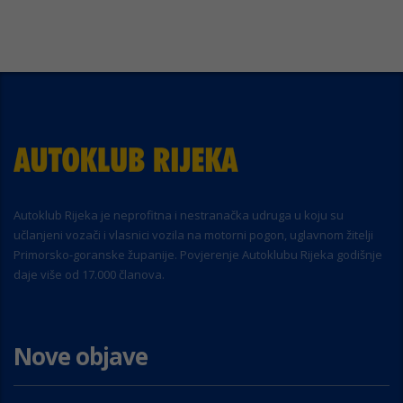
Autoklub Rijeka je neprofitna i nestranačka udruga u koju su
učlanjeni vozači i vlasnici vozila na motorni pogon, uglavnom žitelji
Primorsko-goranske županije. Povjerenje Autoklubu Rijeka godišnje
daje više od 17.000 članova.
Nove objave