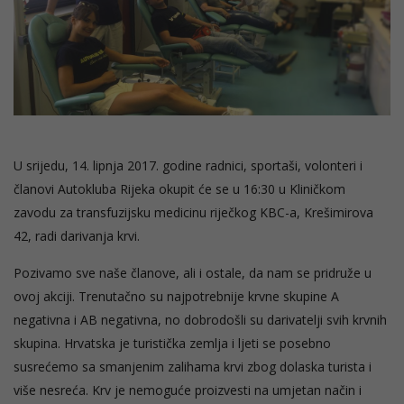
U srijedu, 14. lipnja 2017. godine radnici, sportaši, volonteri i
članovi Autokluba Rijeka okupit će se u 16:30 u Kliničkom
zavodu za transfuzijsku medicinu riječkog KBC-a, Krešimirova
42, radi darivanja krvi.
Pozivamo sve naše članove, ali i ostale, da nam se pridruže u
ovoj akciji. Trenutačno su najpotrebnije krvne skupine A
negativna i AB negativna, no dobrodošli su darivatelji svih krvnih
skupina. Hrvatska je turistička zemlja i ljeti se posebno
susrećemo sa smanjenim zalihama krvi zbog dolaska turista i
više nesreća. Krv je nemoguće proizvesti na umjetan način i