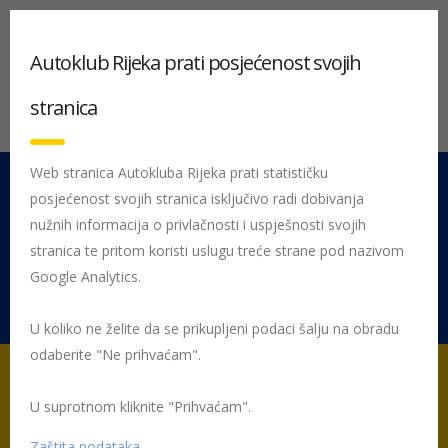
Autoklub Rijeka prati posjećenost svojih
stranica
Web stranica Autokluba Rijeka prati statističku
posjećenost svojih stranica isključivo radi dobivanja
051 212 442
Centrala
nužnih informacija o privlačnosti i uspješnosti svojih
Pon - Pet 08:00 - 16:00
stranica te pritom koristi uslugu treće strane pod nazivom
Google Analytics.
Rujevica 9/1, 51000 Rijeka
U koliko ne želite da se prikupljeni podaci šalju na obradu
odaberite "Ne prihvaćam".
U suprotnom kliknite "Prihvaćam".
Početna
Posljednje objavljene novosti
AK Rijeka
Autoklub
Rijeka poziva na darivanje krvi
Zaštita podataka