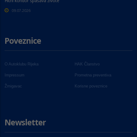
Hitni koridor spašava živote
09.07.2026
Poveznice
O Autoklubu Rijeka
HAK Članstvo
Impressum
Prometna preventiva
Žmigavac
Korisne poveznice
Newsletter