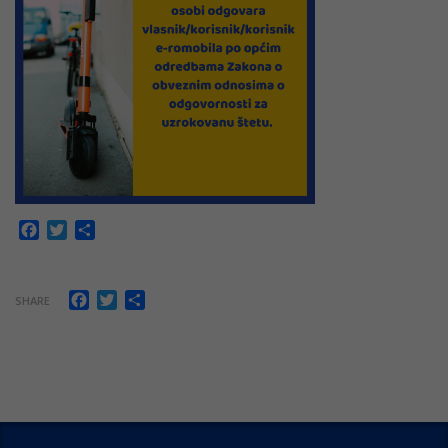
Facebook
Twitter
Share
Facebook
Twitter
Share
SHARE