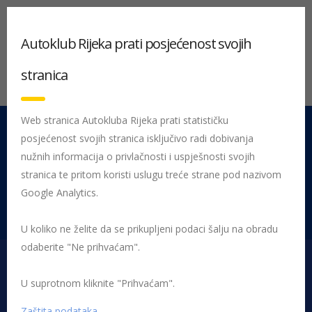
Autoklub Rijeka prati posjećenost svojih
stranica
Web stranica Autokluba Rijeka prati statističku
posjećenost svojih stranica isključivo radi dobivanja
051 212 442
Centrala
nužnih informacija o privlačnosti i uspješnosti svojih
Pon - Pet 08:00 - 16:00
stranica te pritom koristi uslugu treće strane pod nazivom
Google Analytics.
Rujevica 9/1, 51000 Rijeka
U koliko ne želite da se prikupljeni podaci šalju na obradu
odaberite "Ne prihvaćam".
U suprotnom kliknite "Prihvaćam".
Početna
Posljednje objavljene novosti
AK Rijeka
E-romobil u
prometu – nepoznanica u zakonu
e-romobil osiguranje
Zaštita podataka