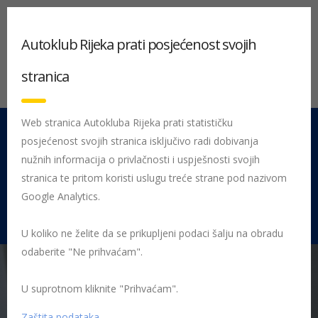
Autoklub Rijeka prati posjećenost svojih
stranica
Web stranica Autokluba Rijeka prati statističku
posjećenost svojih stranica isključivo radi dobivanja
051 212 442
Centrala
nužnih informacija o privlačnosti i uspješnosti svojih
Pon - Pet 08:00 - 16:00
stranica te pritom koristi uslugu treće strane pod nazivom
Google Analytics.
Rujevica 9/1, 51000 Rijeka
U koliko ne želite da se prikupljeni podaci šalju na obradu
odaberite "Ne prihvaćam".
U suprotnom kliknite "Prihvaćam".
Početna
Posljednje objavljene novosti
AK Rijeka
Održano
gradsko i županijsko natjecanje Sigurno u prometu
Zaštita podataka