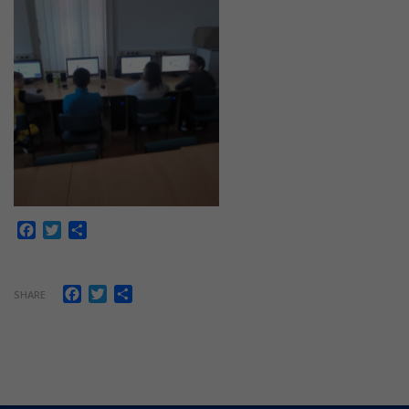
Facebook
Twitter
Share
Facebook
Twitter
Share
SHARE