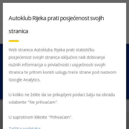
Autoklub Rijeka prati posjećenost svojih
stranica
Web stranica Autokluba Rijeka prati statističku
posjećenost svojih stranica isključivo radi dobivanja
051 212 442
Centrala
nužnih informacija o privlačnosti i uspješnosti svojih
Pon - Pet 08:00 - 16:00
stranica te pritom koristi uslugu treće strane pod nazivom
Google Analytics.
Rujevica 9/1, 51000 Rijeka
U koliko ne želite da se prikupljeni podaci šalju na obradu
odaberite "Ne prihvaćam".
U suprotnom kliknite "Prihvaćam".
Početna
Posljednje objavljene novosti
AK Rijeka
Održano
gradsko i županijsko natjecanje Sigurno u prometu
Zaštita podataka