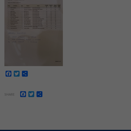
Facebook
Twitter
Share
Facebook
Twitter
Share
SHARE