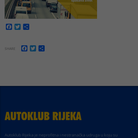
Facebook
Twitter
Share
Facebook
Twitter
Share
SHARE
Autoklub Rijeka je neprofitna i nestranačka udruga u koju su