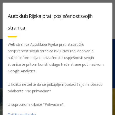
Autoklub Rijeka prati posjećenost svojih
stranica
Web stranica Autokluba Rijeka prati statističku
posjećenost svojih stranica isključivo radi dobivanja
051 212 442
Centrala
nužnih informacija o privlačnosti i uspješnosti svojih
Pon - Pet 08:00 - 16:00
stranica te pritom koristi uslugu treće strane pod nazivom
Google Analytics.
Rujevica 9/1, 51000 Rijeka
U koliko ne želite da se prikupljeni podaci šalju na obradu
odaberite "Ne prihvaćam".
U suprotnom kliknite "Prihvaćam".
Početna
Posljednje objavljene novosti
AK Rijeka
Hitni
koridor spašava živote
hitni koridor
Zaštita podataka